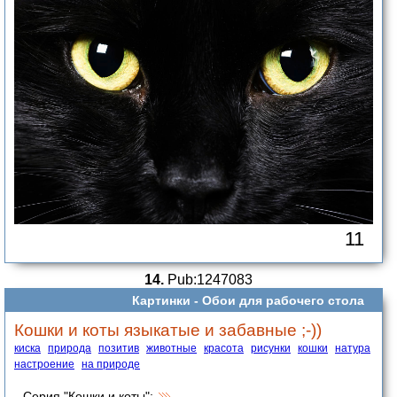
11
14.
Pub:1247083
Картинки -
Обои для рабочего стола
Кошки и коты языкатые и забавные ;-))
киска
природа
позитив
животные
красота
рисунки
кошки
натура
настроение
на природе
Серия "Кошки и коты":