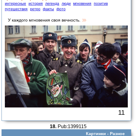
интересные
история
легенда
люди
мгновения
позитив
путешествия
ретро
факты
фото
У каждого мгновения своя вечность.
11
18.
Pub:1399115
Картинки -
Разное