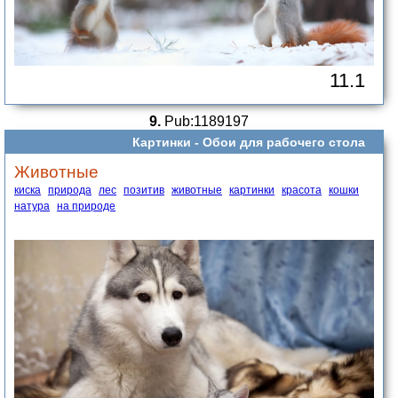
11.1
9.
Pub:1189197
Картинки -
Обои для рабочего стола
Животные
киска
природа
лес
позитив
животные
картинки
красота
кошки
натура
на природе