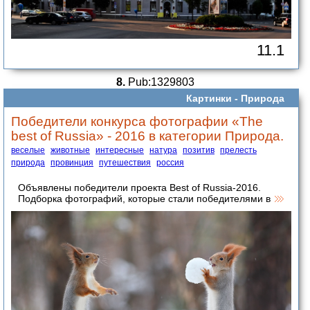
11.1
8.
Pub:1329803
Картинки -
Природа
Победители конкурса фотографии «The
best of Russia» - 2016 в категории Природа.
веселые
животные
интересные
натура
позитив
прелесть
природа
провинция
путешествия
россия
Объявлены победители проекта Best of Russia-2016.
Подборка фотографий, которые стали победителями в