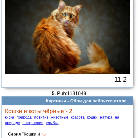
11.2
5.
Pub:1181049
Картинки -
Обои для рабочего стола
Кошки и коты чёрные - 2
киска
природа
позитив
животные
красота
кошки
натура
на
природе
настроение
улыбка
Серия "Кошки и