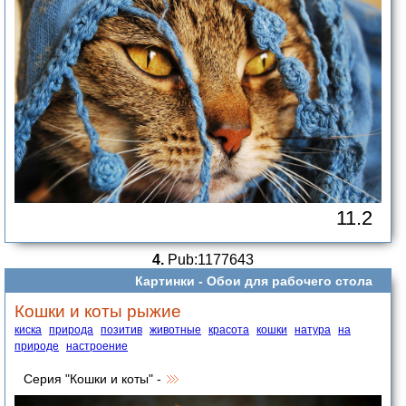
11.2
4.
Pub:1177643
Картинки -
Обои для рабочего стола
Кошки и коты рыжие
киска
природа
позитив
животные
красота
кошки
натура
на
природе
настроение
Серия "Кошки и коты" -