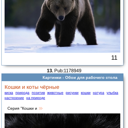
11
13.
Pub:1178949
Картинки -
Обои для рабочего стола
Кошки и коты чёрные
киска
природа
позитив
животные
рисунки
кошки
натура
улыбка
настроение
на природе
Серия "Кошки и