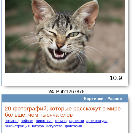
10.9
24.
Pub:1267878
Картинки -
Разное
20 фотографий, которые расскажут о мире
больше, чем тысяча слов
позитив
пейзаж
животные
космос
картинки
архитектура
реконструкция
натура
искусство
фантазия