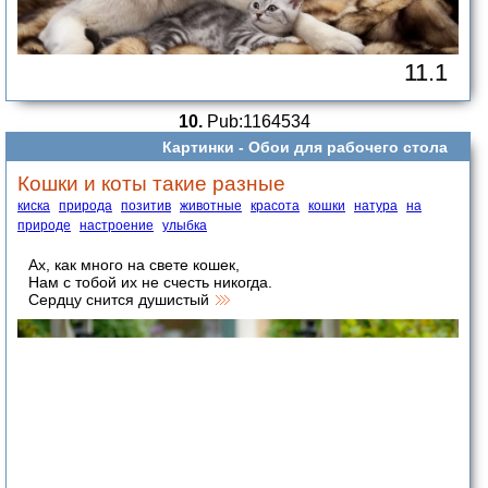
11.1
10.
Pub:1164534
Картинки -
Обои для рабочего стола
Кошки и коты такие разные
киска
природа
позитив
животные
красота
кошки
натура
на
природе
настроение
улыбка
Ах, как много на свете кошек,
Нам с тобой их не счесть никогда.
Сердцу снится душистый