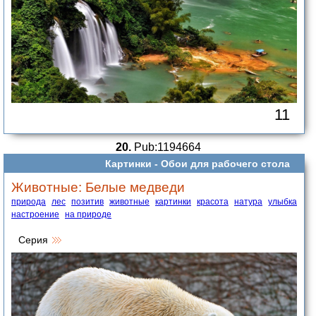
11
20.
Pub:1194664
Картинки -
Обои для рабочего стола
Животные: Белые медведи
природа
лес
позитив
животные
картинки
красота
натура
улыбка
настроение
на природе
Серия