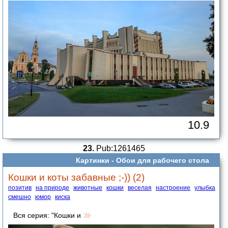
10.9
23.
Pub:1261465
Картинки -
Обои для рабочего стола
Кошки и коты забавные ;-)) (2)
позитив
на природе
животные
кошки
веселая
настроение
улыбка
смешно
юмор
киска
Вся серия: "Кошки и