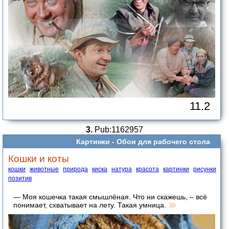
11.2
3.
Pub:1162957
Картинки -
Обои для рабочего стола
Кошки и коты
кошки
животные
природа
киска
натура
красота
картинки
рисунки
позитив
— Моя кошечка такая смышлёная. Что ни скажешь, – всё
понимает, схватывает на лету. Такая умница.