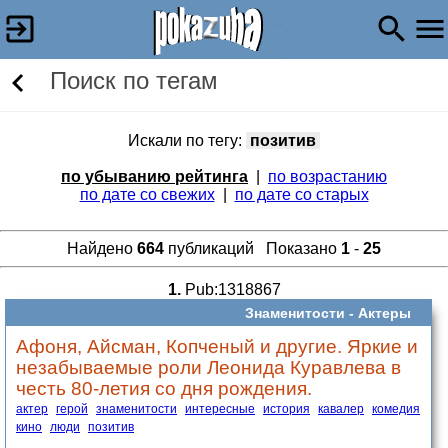
Поиск по тегам
Искали по тегу:
позитив
по убыванию рейтинга
|
по возрастанию
по дате со свежих
|
по дате со старых
Найдено
664
публикаций Показано
1
-
25
1.
Pub:1318867
Знаменитости -
Актеры
Афоня, Айсман, Копченый и другие. Яркие и
незабываемые роли Леонида Куравлева в
честь 80-летия со дня рождения.
актер
герой
знаменитости
интересные
история
кавалер
комедия
кино
люди
позитив