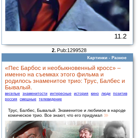
11.2
2.
Pub:1299528
Картинки -
Разное
«Пес Барбос и необыкновенный кросс» –
именно на съемках этого фильма и
родилось знаменитое трио: Трус, Балбес и
Бывалый.
веселые
знаменитости
интересные
история
кино
люди
позитив
россия
смешные
телевидение
Трус, Балбес, Бывалый. Знаменитое и любимое в народе
комическое трио. Все знают, что его придумал