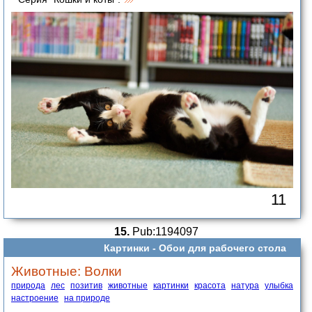
11
15.
Pub:1194097
Картинки -
Обои для рабочего стола
Животные: Волки
природа
лес
позитив
животные
картинки
красота
натура
улыбка
настроение
на природе