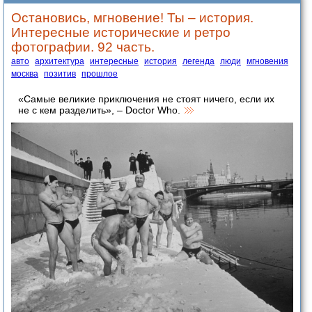
Остановись, мгновение! Ты – история.
Интересные исторические и ретро
фотографии. 92 часть.
авто
архитектура
интересные
история
легенда
люди
мгновения
москва
позитив
прошлое
«Самые великие приключения не стоят ничего, если их
не с кем разделить», – Doctor Who.