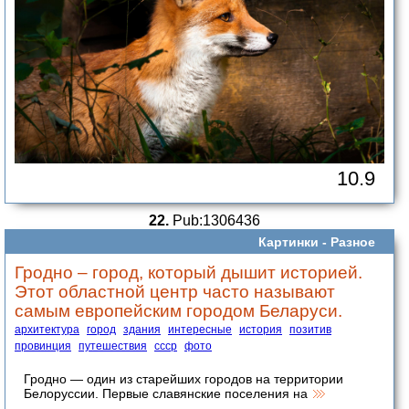
10.9
22.
Pub:1306436
Картинки -
Разное
Гродно – город, который дышит историей.
Этот областной центр часто называют
самым европейским городом Беларуси.
архитектура
город
здания
интересные
история
позитив
провинция
путешествия
ссср
фото
Гродно — один из старейших городов на территории
Белоруссии. Первые славянские поселения на