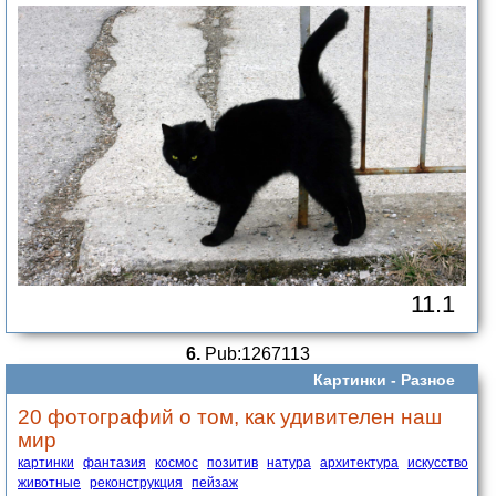
11.1
6.
Pub:1267113
Картинки -
Разное
20 фотографий о том, как удивителен наш
мир
картинки
фантазия
космос
позитив
натура
архитектура
искусство
животные
реконструкция
пейзаж