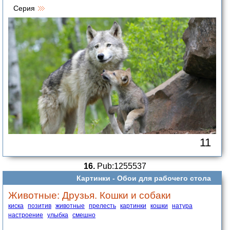
Серия
11
16.
Pub:1255537
Картинки -
Обои для рабочего стола
Животные: Друзья. Кошки и собаки
киска
позитив
животные
прелесть
картинки
кошки
натура
настроение
улыбка
смешно