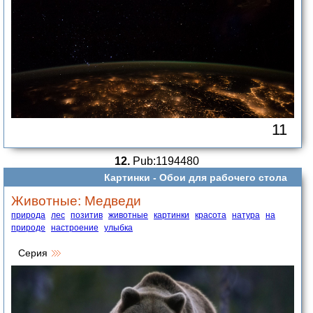
11
12.
Pub:1194480
Картинки -
Обои для рабочего стола
Животные: Медведи
природа
лес
позитив
животные
картинки
красота
натура
на
природе
настроение
улыбка
Серия