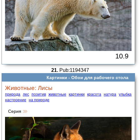
10.9
21.
Pub:1194347
Картинки -
Обои для рабочего стола
Животные: Лисы
природа
лес
позитив
животные
картинки
красота
натура
улыбка
настроение
на природе
Серия