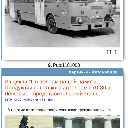
11.1
9.
Pub:1181008
Картинки -
Автомобили
Из цикла "По волнам нашей памяти".
Продукция советского автопрома 70-80-х.
Легковые - представительский класс.
авто
ссср
классика
газ
зил
А на этих авто разъезжали советские функционеры.