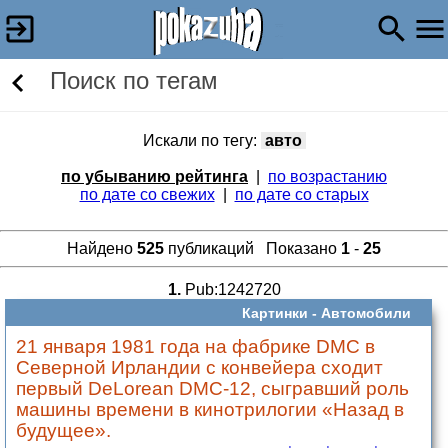
Поиск по тегам
Искали по тегу:
авто
по убыванию рейтинга
|
по возрастанию
по дате со свежих
|
по дате со старых
Найдено
525
публикаций Показано
1
-
25
1.
Pub:1242720
Картинки -
Автомобили
21 января 1981 года на фабрике DMC в
Северной Ирландии с конвейера сходит
первый DeLorean DMC-12, сыгравший роль
машины времени в кинотрилогии «Назад в
будущее».