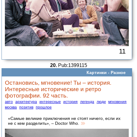
11
20.
Pub:1399115
Картинки -
Разное
Остановись, мгновение! Ты – история.
Интересные исторические и ретро
фотографии. 92 часть.
авто
архитектура
интересные
история
легенда
люди
мгновения
москва
позитив
прошлое
«Самые великие приключения не стоят ничего, если их
не с кем разделить», – Doctor Who.