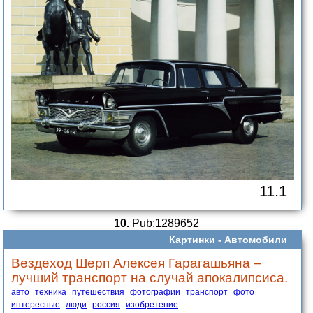
11.1
10.
Pub:1289652
Картинки -
Автомобили
Вездеход Шерп Алексея Гарагашьяна –
лучший транспорт на случай апокалипсиса.
авто
техника
путешествия
фотографии
транспорт
фото
интересные
люди
россия
изобретение