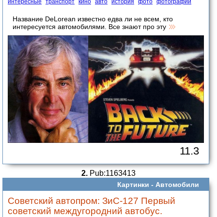
интересные
транспорт
кино
авто
история
фото
фотографии
Название DeLorean известно едва ли не всем, кто
интересуется автомобилями. Все знают про эту
11.3
2.
Pub:1163413
Картинки -
Автомобили
Советский автопром: ЗиС-127 Первый
советский междугородний автобус.