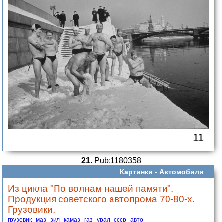
11
21.
Pub:1180358
Картинки -
Автомобили
Из цикла "По волнам нашей памяти".
Продукция советского автопрома 70-80-х.
Грузовики.
грузовик
маз
зил
камаз
газ
урал
ссср
авто