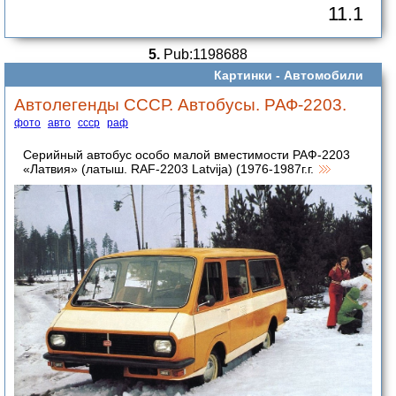
11.1
5.
Pub:1198688
Картинки -
Автомобили
Автолегенды СССР. Автобусы. РАФ-2203.
фото
авто
ссср
раф
Серийный автобус особо малой вместимости РАФ-2203
«Латвия» (латыш. RAF-2203 Latvija) (1976-1987г.г.