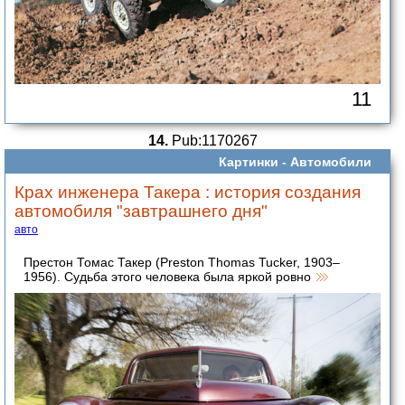
11
14.
Pub:1170267
Картинки -
Автомобили
Крах инженера Такера : история создания
автомобиля "завтрашнего дня"
авто
Престон Томас Такер (Preston Thomas Tucker, 1903–
1956). Судьба этого человека была яркой ровно