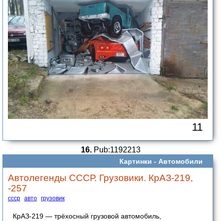
11
16.
Pub:1192213
Картинки -
Автомобили
Автолегенды СССР. Грузовики. КрАЗ-219,
-257
ссср
авто
грузовик
КрАЗ-219 — трёхосный грузовой автомобиль,