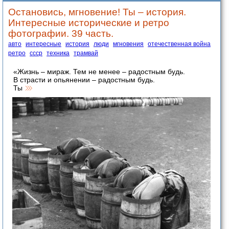
Остановись, мгновение! Ты – история.
Интересные исторические и ретро
фотографии. 39 часть.
авто
интересные
история
люди
мгновения
отечественная война
ретро
ссср
техника
трамвай
«Жизнь – мираж. Тем не менее – радостным будь.
В страсти и опьянении – радостным будь.
Ты