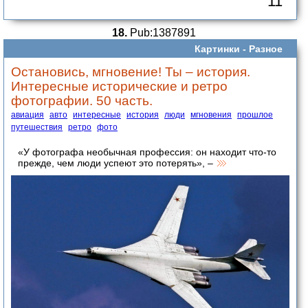
11
18.
Pub:1387891
Картинки -
Разное
Остановись, мгновение! Ты – история.
Интересные исторические и ретро
фотографии. 50 часть.
авиация
авто
интересные
история
люди
мгновения
прошлое
путешествия
ретро
фото
«У фотографа необычная профессия: он находит что-то
прежде, чем люди успеют это потерять», –