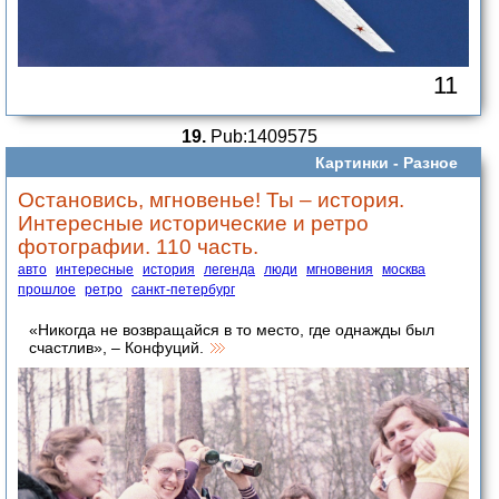
11
19.
Pub:1409575
Картинки -
Разное
Остановись, мгновенье! Ты – история.
Интересные исторические и ретро
фотографии. 110 часть.
авто
интересные
история
легенда
люди
мгновения
москва
прошлое
ретро
санкт-петербург
«Никогда не возвращайся в то место, где однажды был
счастлив», – Конфуций.