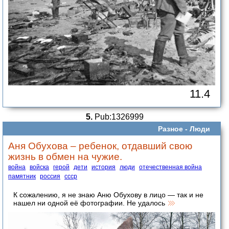
11.4
5.
Pub:1326999
Разное -
Люди
Аня Обухова – ребенок, отдавший свою
жизнь в обмен на чужие.
война
войска
герой
дети
история
люди
отечественная война
памятник
россия
ссср
К сожалению, я не знаю Аню Обухову в лицо — так и не
нашел ни одной её фотографии. Не удалось