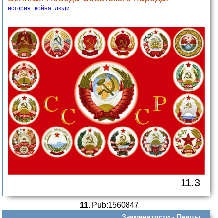
история
война
люди
11.3
11.
Pub:1560847
Знаменитости -
Певцы