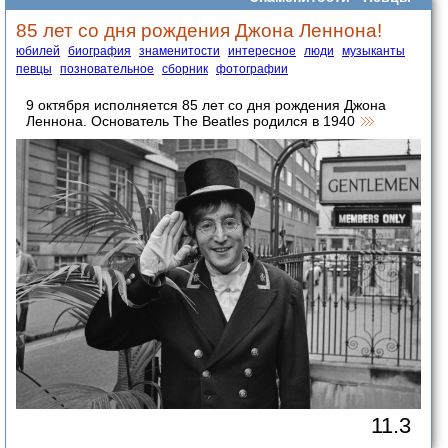
85 лет со дня рождения Джона Леннона!
юбилей
биография
знаменитости
интересное
люди
музыканты
певцы
позновательное
сборник
фотографии
9 октября исполняется 85 лет со дня рождения Джона
Леннона. Основатель The Beatles родился в 1940
11.3