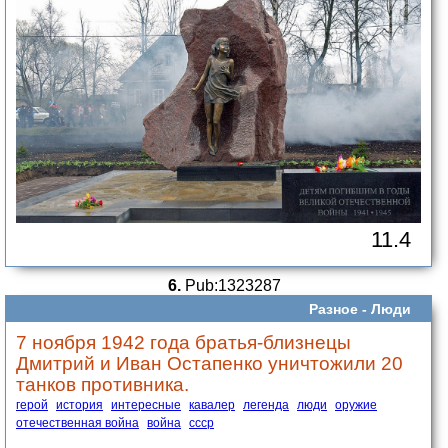
11.4
6.
Pub:1323287
Разное -
Люди
7 ноября 1942 года братья-близнецы
Дмитрий и Иван Остапенко уничтожили 20
танков противника.
герой
история
интересные
кавалер
легенда
люди
оружие
отечественная война
война
ссср