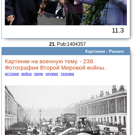
11.3
21.
Pub:1404357
Картинки -
Разное
Картинки на военную тему. - 238.
Фотографии Второй Мировой войны.
история
война
люди
оружие
техника