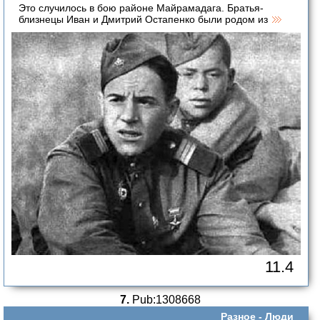
Это случилось в бою районе Майрамадага. Братья-
близнецы Иван и Дмитрий Остапенко были родом из
11.4
7.
Pub:1308668
Разное -
Люди