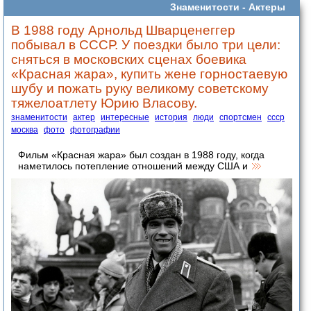
Знаменитости -
Актеры
В 1988 году Арнольд Шварценеггер
побывал в СССР. У поездки было три цели:
сняться в московских сценах боевика
«Красная жара», купить жене горностаевую
шубу и пожать руку великому советскому
тяжелоатлету Юрию Власову.
знаменитости
актер
интересные
история
люди
спортсмен
ссср
москва
фото
фотографии
Фильм «Красная жара» был создан в 1988 году, когда
наметилось потепление отношений между США и