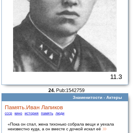
11.3
24.
Pub:1542759
Знаменитости -
Актеры
Память.Иван Лапиков
ссср
кино
история
память
люди
«Пока он спал, жена тихонько собрала вещи и уехала
неизвестно куда, а он вместе с дочкой искал её