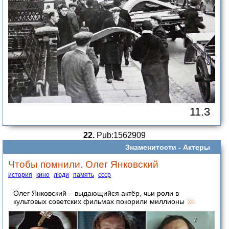
11.3
22.
Pub:1562909
Знаменитости -
Актеры
Чтобы помнили. Олег Янковский
история
кино
люди
память
ссср
Олег Янковский – выдающийся актёр, чьи роли в
культовых советских фильмах покорили миллионы