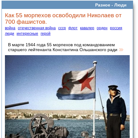
Разное -
Люди
Как 55 морпехов освободили Николаев от
700 фашистов.
война
отечественная война
ссср
флот
кавалер
орден
россия
люди
интересные
герой
В марте 1944 года 55 морпехов под командованием
старшего лейтенанта Константина Ольшанского ради