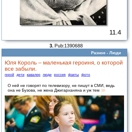
11.4
3.
Pub:1390688
Разное -
Люди
Юля Король – маленькая героиня, о которой
все забыли.
герой
дети
кавалер
люди
россия
факты
фото
О ней не говорят по телевизору, не пишут в СМИ, ведь
она не Бузова, не жена Джигарханяна и уж тем