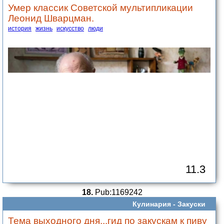
Умер классик Советской мультипликации
Леонид Шварцман.
история
жизнь
искусство
люди
11.3
18.
Pub:1169242
Кулинария -
Закуски
Тема выходного дня...гид по закускам к пиву