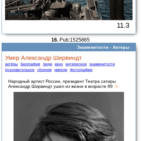
11.3
16.
Pub:1525865
Знаменитости -
Актеры
Умер Александр Ширвиндт
актёры
биография
люди
кино
интересное
знаменитости
позновательное
сборник
умерли
фотографии
Народный артист России, президент Театра сатиры
Александр Ширвиндт ушел из жизни в возрасте 89