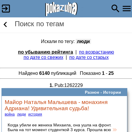
Поиск по тегам
Искали по тегу:
люди
по убыванию рейтинга
|
по возрастанию
по дате со свежих
|
по дате со старых
Найдено
6140
публикаций Показано
1
-
25
1.
Pub:1262229
Разное -
Истории
Майор Наталья Малышева - монахиня
Адриана! Удивительная судьба!
война
люди
история
Когда убили ее жениха Михаила, она ушла на фронт.
Была на тот момент студенткой 3 курса. Прошла всю