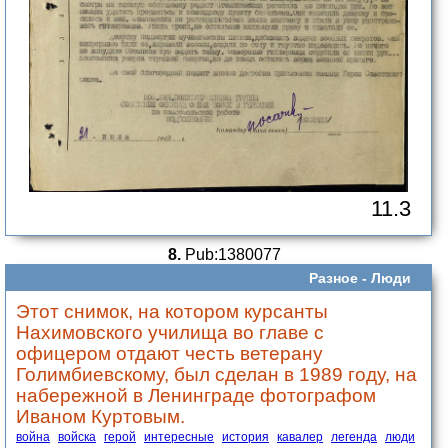
11.3
8.
Pub:1380077
Разное -
Люди
Этот снимок, на котором курсанты
Нахимовского училища во главе с
офицером отдают честь ветерану
Голимбиевскому, был сделан в 1989 году, на
набережной в Ленинграде фотографом
Иваном Куртовым.
война
войска
герой
интересные
история
кавалер
легенда
люди