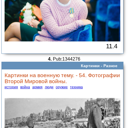
11.4
4.
Pub:1344276
Картинки -
Разное
Картинки на военную тему. - 54. Фотографии
Второй Мировой войны.
история
война
армия
люди
оружие
техника