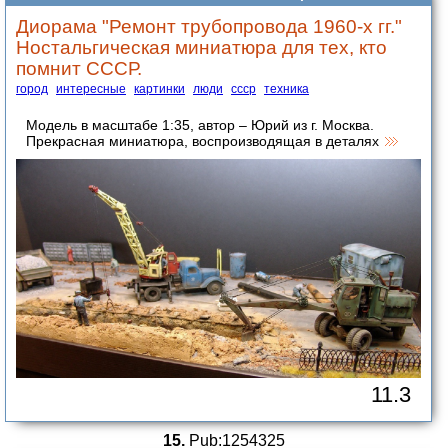
Диорама "Ремонт трубопровода 1960-х гг."
Ностальгическая миниатюра для тех, кто
помнит СССР.
город
интересные
картинки
люди
ссср
техника
Модель в масштабе 1:35, автор – Юрий из г. Москва.
Прекрасная миниатюра, воспроизводящая в деталях
11.3
15.
Pub:1254325