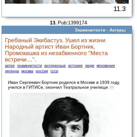
11.3
13.
Pub:1399174
Знаменитости -
Актеры
Гребаный Экибастуз. Ушел из жизни
Народный артист Иван Бортник,
Промокашка из незабвенного "Места
встречи…".
актер
знаменитости
интересные
история
люди
мгновения
легенда
москва
россия
ссср
Иван Сергеевич Бортник родился в Москве в 1939 году,
учился в ГИТИСе, окончил Театральное училище