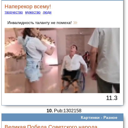
Наперекор всему!
творчество
мужество
люди
Инвалидность таланту не помеха!
11.3
10.
Pub:1302158
Картинки -
Разное
Великая Победа Советского народа.