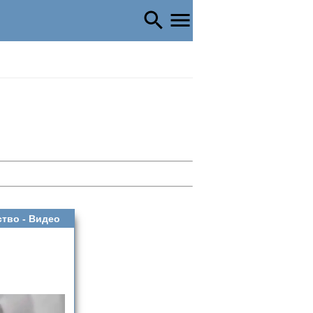
ство -
Видео