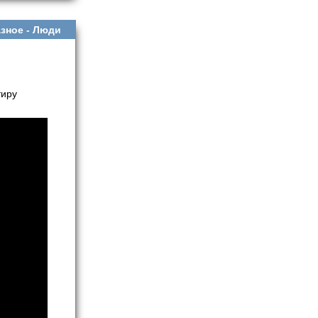
зное -
Люди
тиру