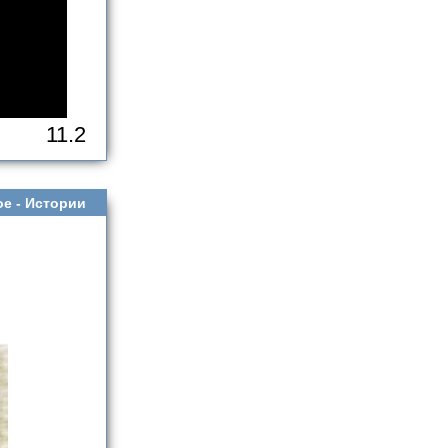
11.2
ое -
Истории