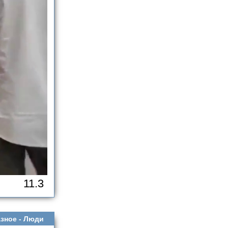
11.3
зное -
Люди