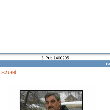
3.
Pub:1400205
Ра
 жизни!