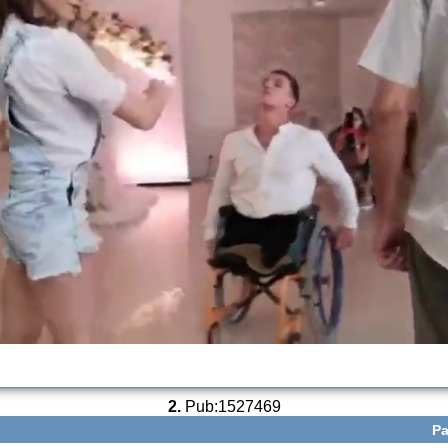
2.
Pub:1527469
Ра