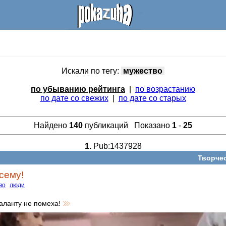
Искали по тегу:
мужество
по убыванию рейтинга
|
по возрастанию
по дате со свежих
|
по дате со старых
Найдено
140
публикаций Показано
1
-
25
1.
Pub:1437928
Творче
сему!
во
люди
аланту не помеха!