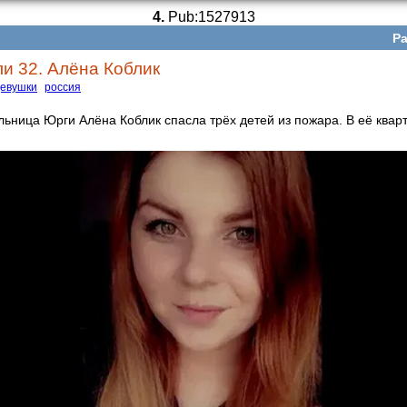
4.
Pub:1527913
Ра
ли 32. Алёна Коблик
евушки
россия
льница Юрги Алёна Коблик спасла трёх детей из пожара. В её квар