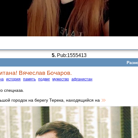
5.
Pub:1555413
Разн
титана! Вячеслав Бочаров.
на
история
память
подвиг
мужество
афганистан
го спецназа.
ьшой городок на берегу Терека, находящийся на