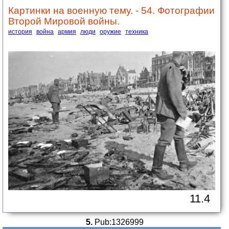
Картинки на военную тему. - 54. Фотографии
Второй Мировой войны.
история
война
армия
люди
оружие
техника
11.4
5.
Pub:1326999