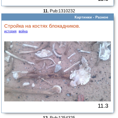
11.
Pub:1310232
Картинки -
Разное
Стройка на костях блокадников.
история
война
11.3
12.
Pub:1254325