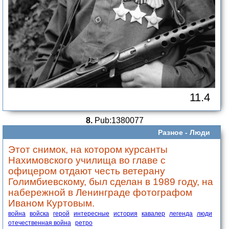
11.4
8.
Pub:1380077
Разное -
Люди
Этот снимок, на котором курсанты
Нахимовского училища во главе с
офицером отдают честь ветерану
Голимбиевскому, был сделан в 1989 году, на
набережной в Ленинграде фотографом
Иваном Куртовым.
война
войска
герой
интересные
история
кавалер
легенда
люди
отечественная война
ретро