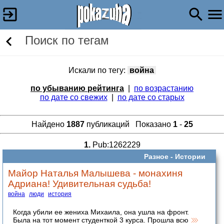
Поиск по тегам
Искали по тегу:
война
по убыванию рейтинга
|
по возрастанию
по дате со свежих
|
по дате со старых
Найдено
1887
публикаций Показано
1
-
25
1.
Pub:1262229
Разное -
Истории
Майор Наталья Малышева - монахиня
Адриана! Удивительная судьба!
война
люди
история
Когда убили ее жениха Михаила, она ушла на фронт.
Была на тот момент студенткой 3 курса. Прошла всю