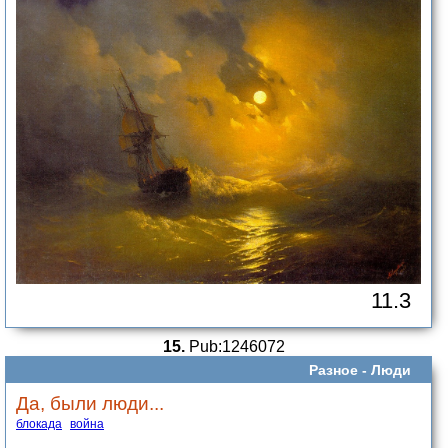
11.3
15.
Pub:1246072
Разное -
Люди
Да, были люди...
блокада
война