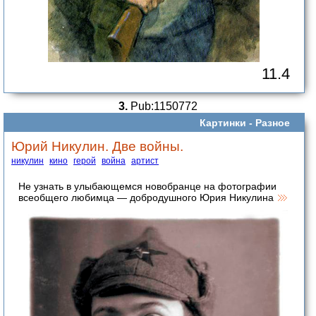
11.4
3.
Pub:1150772
Картинки -
Разное
Юрий Никулин. Две войны.
никулин
кино
герой
война
артист
Не узнать в улыбающемся новобранце на фотографии
всеобщего любимца — добродушного Юрия Никулина