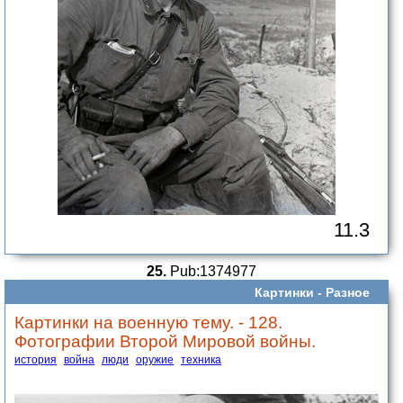
11.3
25.
Pub:1374977
Картинки -
Разное
Картинки на военную тему. - 128.
Фотографии Второй Мировой войны.
история
война
люди
оружие
техника