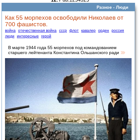
Разное -
Люди
Как 55 морпехов освободили Николаев от
700 фашистов.
война
отечественная война
ссср
флот
кавалер
орден
россия
люди
интересные
герой
В марте 1944 года 55 морпехов под командованием
старшего лейтенанта Константина Ольшанского ради