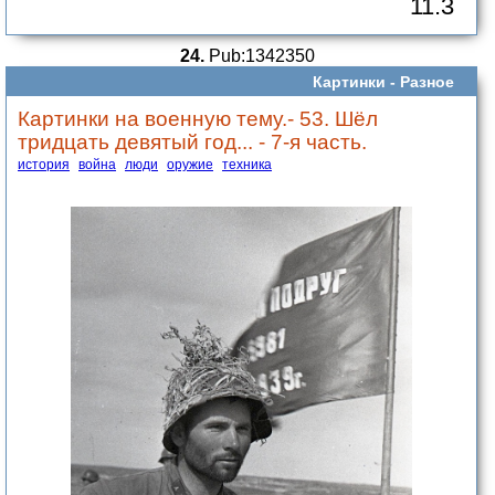
11.3
24.
Pub:1342350
Картинки -
Разное
Картинки на военную тему.- 53. Шёл
тридцать девятый год... - 7-я часть.
история
война
люди
оружие
техника