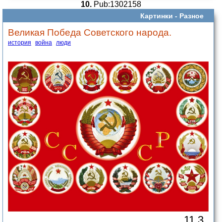
10.
Pub:1302158
Картинки -
Разное
Великая Победа Советского народа.
история
война
люди
11.3