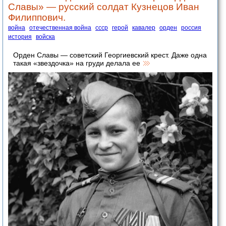
Славы» — русский солдат Кузнецов Иван
Филиппович.
война
отечественная война
ссср
герой
кавалер
орден
россия
история
войска
Орден Славы — советский Георгиевский крест. Даже одна
такая «звездочка» на груди делала ее