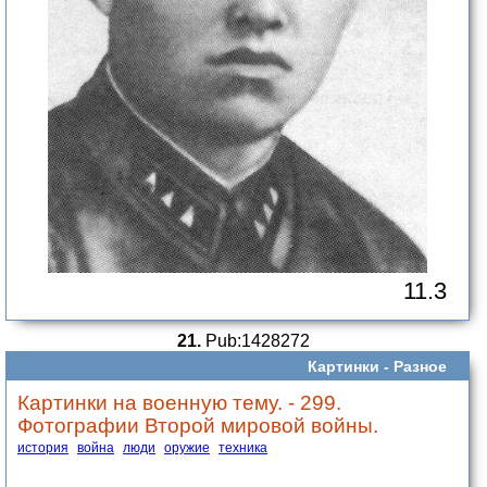
11.3
21.
Pub:1428272
Картинки -
Разное
Картинки на военную тему. - 299.
Фотографии Второй мировой войны.
история
война
люди
оружие
техника