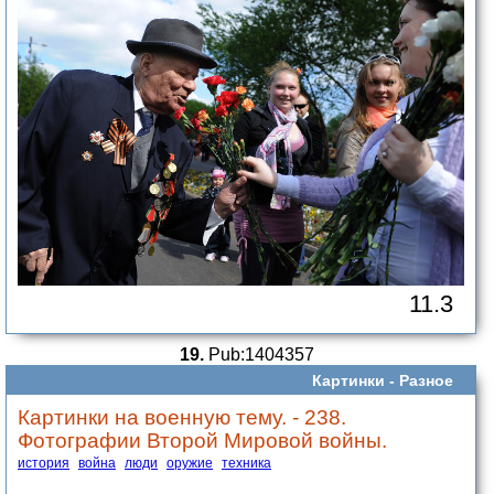
11.3
19.
Pub:1404357
Картинки -
Разное
Картинки на военную тему. - 238.
Фотографии Второй Мировой войны.
история
война
люди
оружие
техника