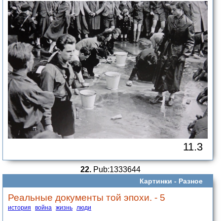
11.3
22.
Pub:1333644
Картинки -
Разное
Реальные документы той эпохи. - 5
история
война
жизнь
люди