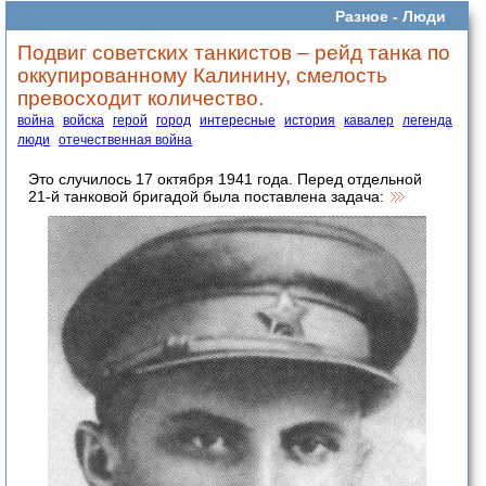
Разное -
Люди
Подвиг советских танкистов – рейд танка по
оккупированному Калинину, смелость
превосходит количество.
война
войска
герой
город
интересные
история
кавалер
легенда
люди
отечественная война
Это случилось 17 октября 1941 года. Перед отдельной
21-й танковой бригадой была поставлена задача: