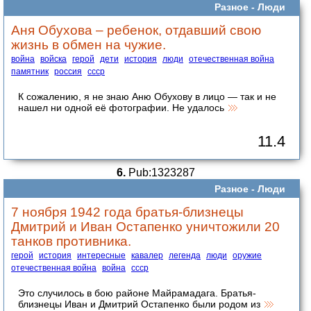
Разное -
Люди
Аня Обухова – ребенок, отдавший свою
жизнь в обмен на чужие.
война
войска
герой
дети
история
люди
отечественная война
памятник
россия
ссср
К сожалению, я не знаю Аню Обухову в лицо — так и не
нашел ни одной её фотографии. Не удалось
11.4
6.
Pub:1323287
Разное -
Люди
7 ноября 1942 года братья-близнецы
Дмитрий и Иван Остапенко уничтожили 20
танков противника.
герой
история
интересные
кавалер
легенда
люди
оружие
отечественная война
война
ссср
Это случилось в бою районе Майрамадага. Братья-
близнецы Иван и Дмитрий Остапенко были родом из