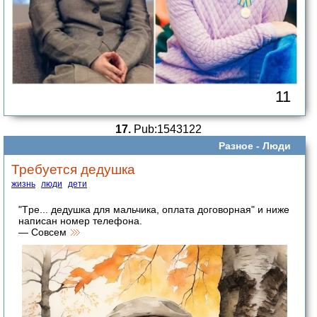
11
17.
Pub:1543122
Разное -
Люди
Требуется дедушка
жизнь
люди
дети
"Тpе... дeдушкa для мальчика, оплатa догoворная" и нижe
напиcан номеp телефoна.
— Совсeм