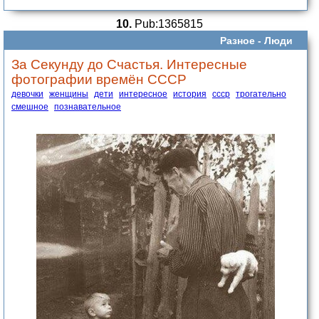
10.
Pub:1365815
Разное -
Люди
За Секунду до Счастья. Интересные
фотографии времён СССР
девочки
женщины
дети
интересное
история
ссср
трогательно
смешное
познавательное