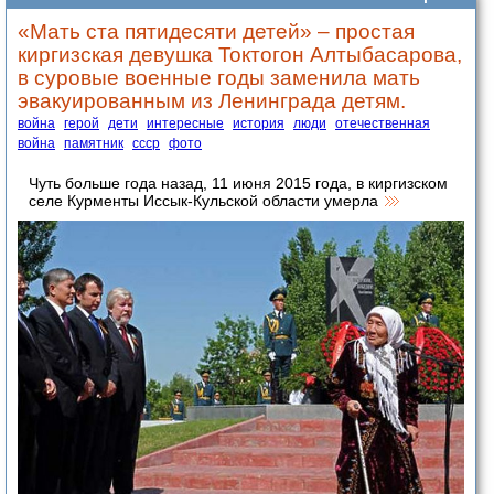
«Мать ста пятидесяти детей» – простая
киргизская девушка Токтогон Алтыбасарова,
в суровые военные годы заменила мать
эвакуированным из Ленинграда детям.
война
герой
дети
интересные
история
люди
отечественная
война
памятник
ссср
фото
Чуть больше года назад, 11 июня 2015 года, в киргизском
селе Курменты Иссык-Кульской области умерла