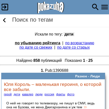
Поиск по тегам
Искали по тегу:
дети
по убыванию рейтинга
|
по возрастанию
по дате со свежих
|
по дате со старых
Найдено
858
публикаций Показано
1
-
25
1.
Pub:1390688
Разное -
Люди
Юля Король – маленькая героиня, о которой
все забыли.
герой
дети
кавалер
люди
россия
факты
фото
О ней не говорят по телевизору, не пишут в СМИ, ведь
она не Бузова, не жена Джигарханяна и уж тем