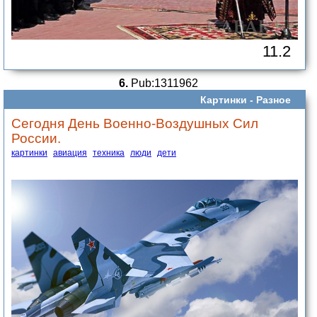
11.2
6.
Pub:1311962
Картинки -
Разное
Сегодня День Военно-Воздушных Сил
России.
картинки
авиация
техника
люди
дети