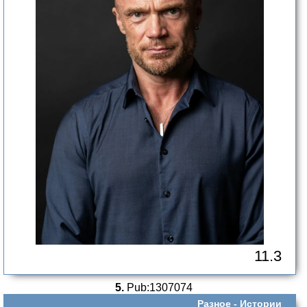
11.3
5.
Pub:1307074
Разное -
Истории