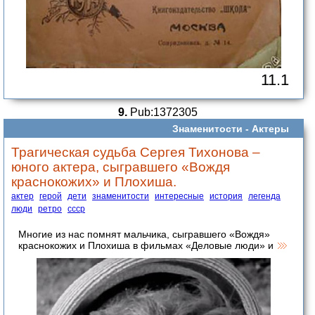
11.1
9.
Pub:1372305
Знаменитости -
Актеры
Трагическая судьба Сергея Тихонова –
юного актера, сыгравшего «Вождя
краснокожих» и Плохиша.
актер
герой
дети
знаменитости
интересные
история
легенда
люди
ретро
ссср
Многие из нас помнят мальчика, сыгравшего «Вождя»
краснокожих и Плохиша в фильмах «Деловые люди» и