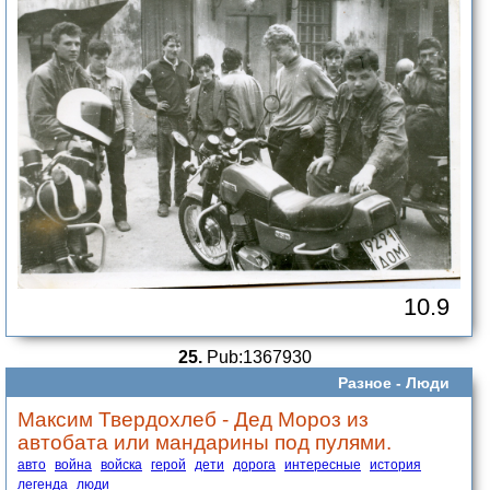
10.9
25.
Pub:1367930
Разное -
Люди
Максим Твердохлеб - Дед Мороз из
автобата или мандарины под пулями.
авто
война
войска
герой
дети
дорога
интересные
история
легенда
люди