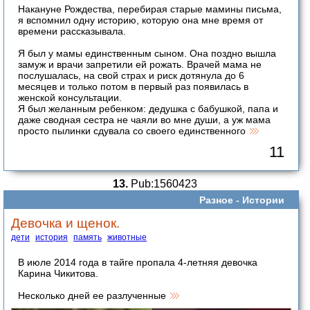
Накануне Рождества, перебирая старые мамины письма,
я вспомнил одну историю, которую она мне время от
времени рассказывала.
Я был у мамы единственным сыном. Она поздно вышла
замуж и врачи запретили ей рожать. Врачей мама не
послушалась, на свой страх и риск дотянула до 6
месяцев и только потом в первый раз появилась в
женской консультации.
Я был желанным ребенком: дедушка с бабушкой, папа и
даже сводная сестра не чаяли во мне души, а уж мама
просто пылинки сдувала со своего единственного
11
13.
Pub:1560423
Разное -
Истории
Девочка и щенок.
дети
история
память
животные
В июле 2014 года в тайге пропала 4-летняя девочка
Карина Чикитова.
Несколько дней ее разлученные