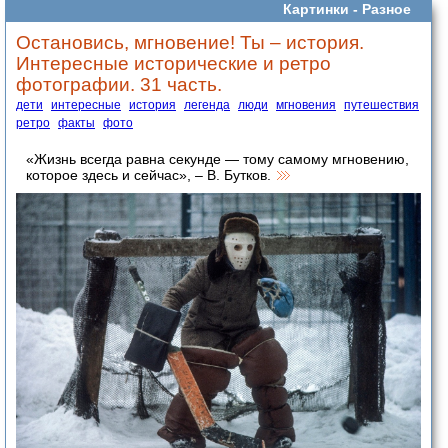
Картинки -
Разное
Остановись, мгновение! Ты – история.
Интересные исторические и ретро
фотографии. 31 часть.
дети
интересные
история
легенда
люди
мгновения
путешествия
ретро
факты
фото
«Жизнь всегда равна секунде — тому самому мгновению,
которое здесь и сейчас», – В. Бутков.