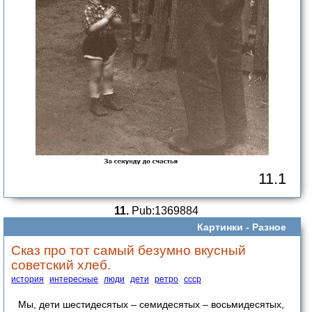
11.1
11.
Pub:1369884
Картинки -
Разное
Сказ про тот самый безумно вкусный
советский хлеб.
история
интересные
люди
дети
ретро
ссср
Мы, дети шестидесятых – семидесятых – восьмидесятых,