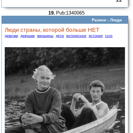
19.
Pub:1340065
Разное -
Люди
Люди страны, которой больше НЕТ
девочки
девушки
женщины
дети
интересное
история
ссср