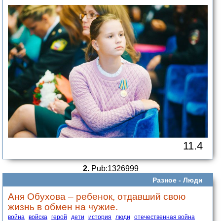
11.4
2.
Pub:1326999
Разное -
Люди
Аня Обухова – ребенок, отдавший свою
жизнь в обмен на чужие.
война
войска
герой
дети
история
люди
отечественная война