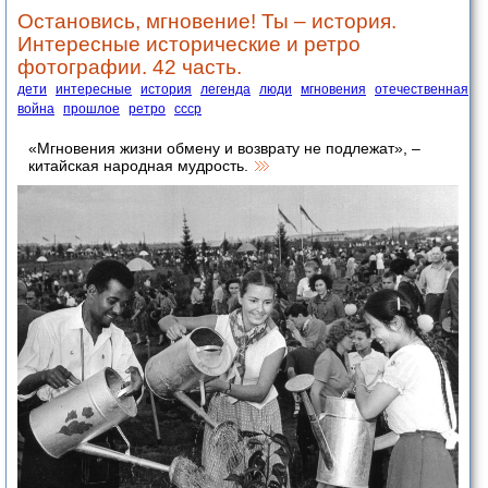
Остановись, мгновение! Ты – история.
Интересные исторические и ретро
фотографии. 42 часть.
дети
интересные
история
легенда
люди
мгновения
отечественная
война
прошлое
ретро
ссср
«Мгновения жизни обмену и возврату не подлежат», –
китайская народная мудрость.