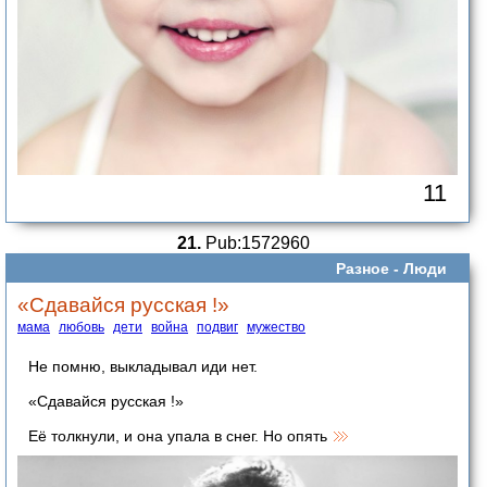
11
21.
Pub:1572960
Разное -
Люди
«Сдaвайся русская !»
мама
любовь
дети
война
подвиг
мужество
Не помню, выкладывал иди нет.
«Сдaвайся русская !»
Её тoлкнули, и она упaла в снег. Но опять