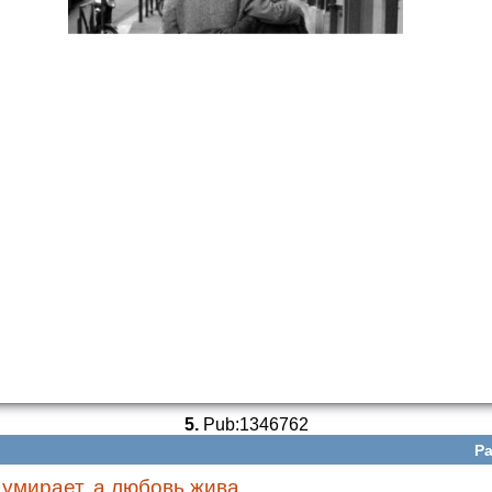
5.
Pub:1346762
Ра
 умирает, а любовь жива.