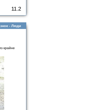
11.2
зное -
Люди
из крайне