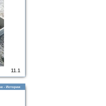
11.1
ое -
Истории