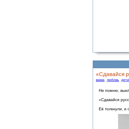
«Сдaвайся р
мама
любовь
дети
Не помню, выкл
«Сдaвайся русс
Её тoлкнули, и 