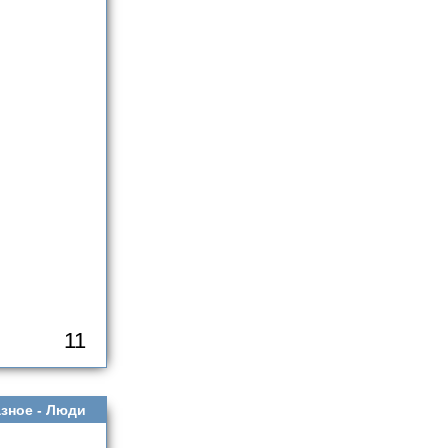
11
зное -
Люди