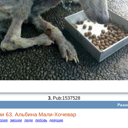
3.
Pub:1537528
Разн
ли 63. Альбина Мали-Хочевар
тория
эмоции
люди
любовь
девушки