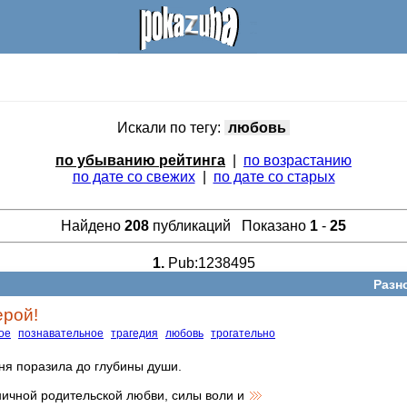
Искали по тегу:
любовь
по убыванию рейтинга
|
по возрастанию
по дате со свежих
|
по дате со старых
Найдено
208
публикаций Показано
1
-
25
1.
Pub:1238495
Разн
ерой!
ое
познавательное
трагедия
любовь
трогательно
ня поразила до глубины души.
ичной родительской любви, силы воли и