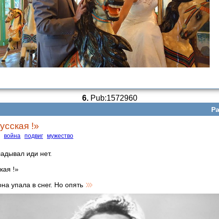
6.
Pub:1572960
Ра
усская !»
война
подвиг
мужество
адывал иди нет.
кая !»
она упaла в снег. Но опять