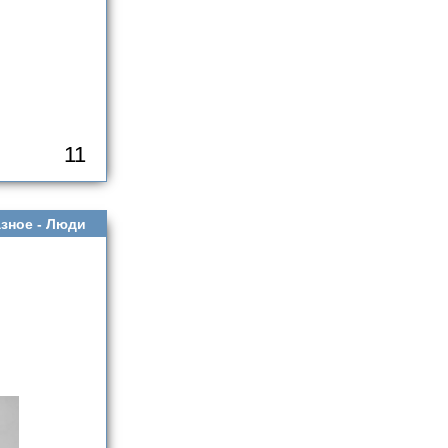
11
зное -
Люди