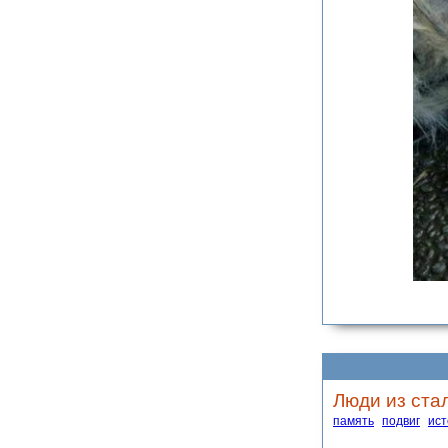
Люди из ста
память
подвиг
ис