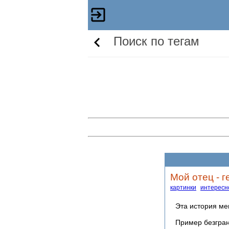
Поиск по тегам
Мой отец - г
картинки
интересн
Эта история ме
Пример безгран