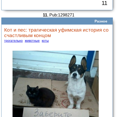
11
11.
Pub:1298271
Разное
Кот и пес: трагическая уфимская история со
счастливым концом
трогательно
животные
коты