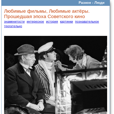
Разное -
Люди
Любимые фильмы, Любимые актёры.
Прошедшая эпоха Советского кино
знаменитости
интересное
история
картинки
познавательное
трогательно