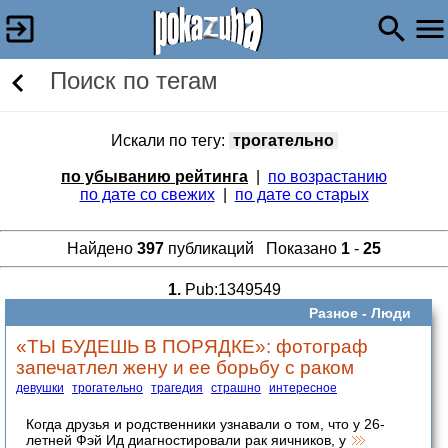
Поиск по тегам
Искали по тегу:
трогательно
по убыванию рейтинга
|
по возрастанию
по дате со свежих
|
по дате со старых
Найдено
397
публикаций Показано
1
-
25
1.
Pub:1349549
Разное -
Люди
«ТЫ БУДЕШЬ В ПОРЯДКЕ»: фотограф
запечатлел жену и ее борьбу с раком
девушки
трогательно
трагедия
страшно
интересное
Когда друзья и родственники узнавали о том, что у 26-
летней Фэй Ид диагностировали рак яичников, у