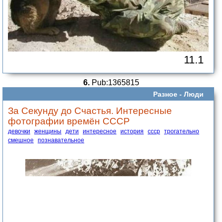
11.1
6.
Pub:1365815
Разное -
Люди
За Секунду до Счастья. Интересные
фотографии времён СССР
девочки
женщины
дети
интересное
история
ссср
трогательно
смешное
познавательное