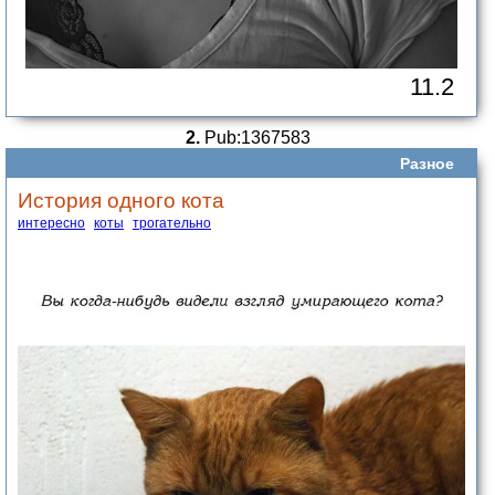
11.2
2.
Pub:1367583
Разное
История одного кота
интересно
коты
трогательно