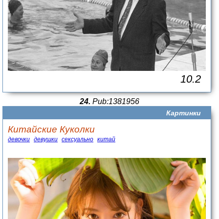
10.2
24.
Pub:1381956
Картинки
Китайские Куколки
девочки
девушки
сексуально
китай