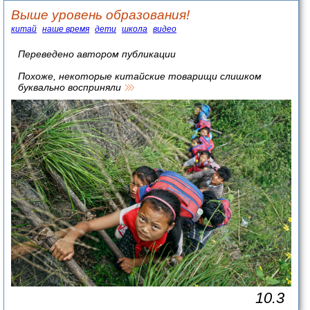
Выше уровень образования!
китай
наше время
дети
школа
видео
Переведено автором публикации
Похоже, некоторые китайские товарищи слишком
буквально восприняли
10.3