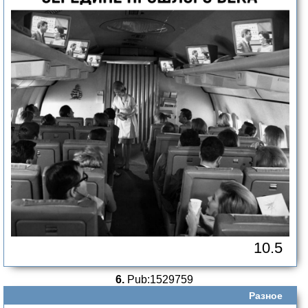
10.5
6.
Pub:1529759
Разное