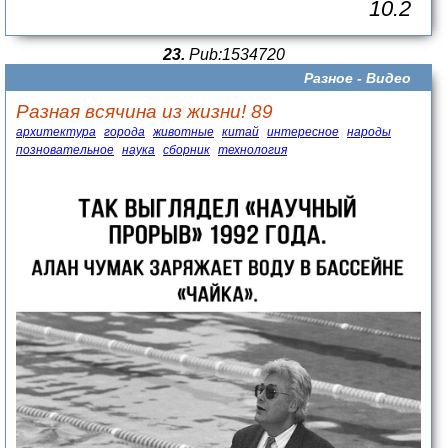
10.2
23.
Pub:1534720
Разное -
Видео
Разная всячина из жизни! 89
архитектура
города
животные
китай
интересное
народы
позновательное
наука
сборник
технология