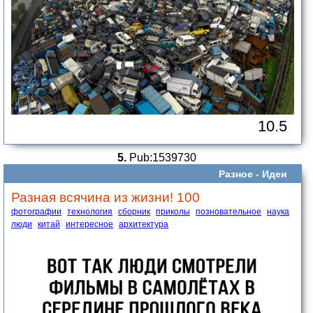
10.5
5.
Pub:1539730
Разное -
Идеи
Разная всячина из жизни! 100
фотографии
технология
сборник
приколы
позновательное
наука
люди
китай
интересное
архитектура