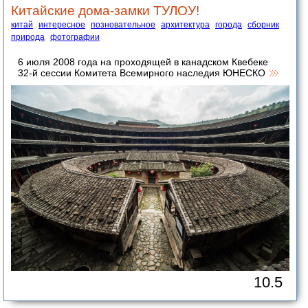
Китайские дома-замки ТУЛОУ!
китай
интересное
позновательное
архитектура
города
сборник
природа
фотографии
6 июля 2008 года на проходящей в канадском Квебеке
32-й сессии Комитета Всемирного наследия ЮНЕСКО
10.5