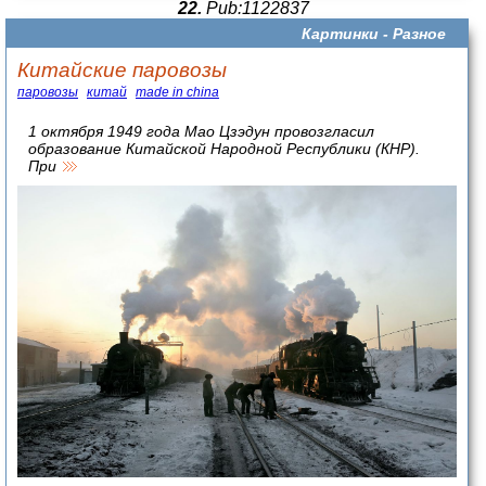
22.
Pub:1122837
Картинки -
Разное
Китайские паровозы
паровозы
китай
made in china
1 октября 1949 года Мао Цзэдун провозгласил
образование Китайской Народной Республики (КНР).
При