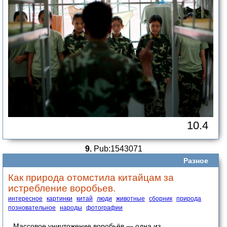
10.4
9.
Pub:1543071
Разное
Как природа отомстила китайцам за
истребление воробьев.
интересное
картинки
китай
люди
животные
сборник
природа
позновательное
народы
фотографии
Массовое уничтожение воробьёв — одна из