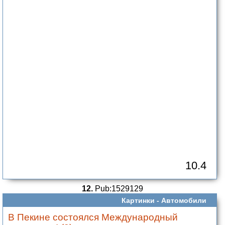
10.4
12.
Pub:1529129
Картинки -
Автомобили
В Пекине состоялся Международный