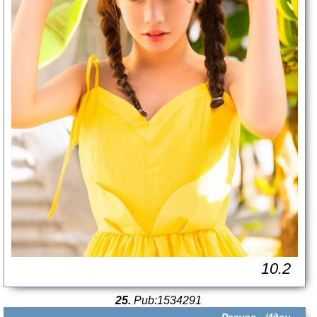
10.2
25.
Pub:1534291