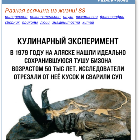
Разное -
Идеи
Разная всячина из жизни! 88
интересное
позновательное
наука
технология
фотографии
сборник
приколы
люди
знаменитости
китай