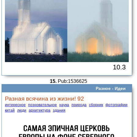
10.3
15.
Pub:1536625
Разное -
Идеи
Разная всячина из жизни! 92
интересное
позновательное
наука
природа
сборник
фотографии
китай
люди
архитектура
здания