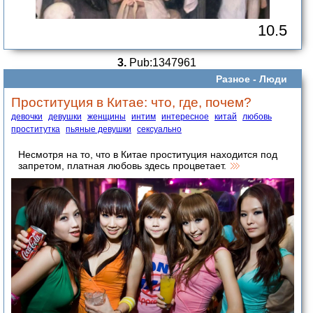
10.5
3.
Pub:1347961
Разное -
Люди
Проституция в Китае: что, где, почем?
девочки
девушки
женщины
интим
интересное
китай
любовь
проститутка
пьяные девушки
сексуально
Несмотря на то, что в Китае проституция находится под
запретом, платная любовь здесь процветает.