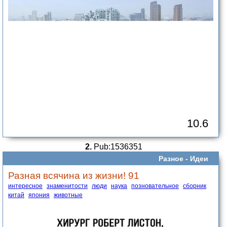
10.6
2.
Pub:1536351
Разное -
Идеи
Разная всячина из жизни! 91
интересное
знаменитости
люди
наука
позновательное
сборник
китай
япония
животные