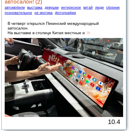
автосалон! (2)
автомобили
выставка
девушки
интересное
китай
люди
сборник
позновательное
не эротика
фотографии
В четверг открылся Пекинский международный
автосалон.
На выставке в столице Китая местные и
10.4