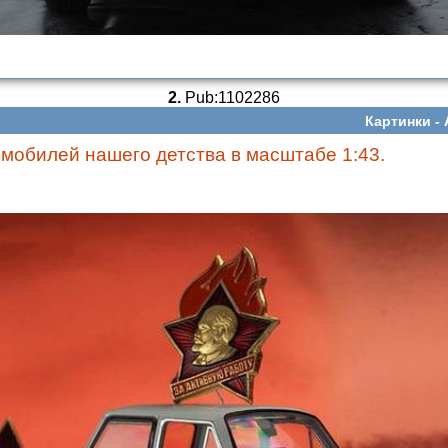
2.
Pub:1102286
Картинки -
мобилей нашего детства в масштабе 1:43.