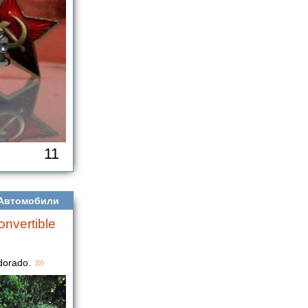
11
Автомобили
nvertible
dorado.