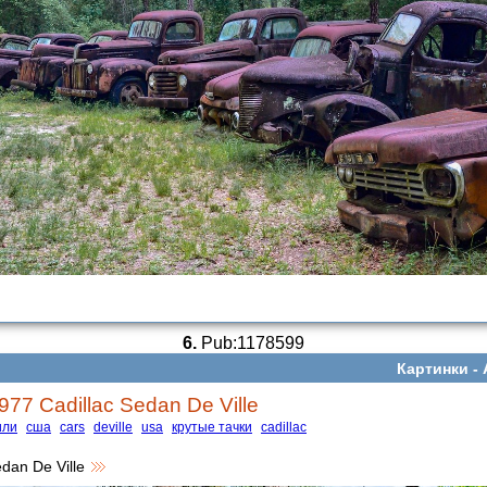
6.
Pub:1178599
Картинки -
977 Cadillac Sedan De Ville
или
сша
cars
deville
usa
крутые тачки
cadillac
edan De Ville