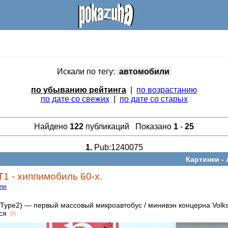
Искали по тегу:
автомобили
по убыванию рейтинга
|
по возрастанию
по дате со свежих
|
по дате со старых
Найдено
122
публикаций Показано
1
-
25
1.
Pub:1240075
Картинки -
1 - хиппимобиль 60-х.
ли
(Type2) — первый массовый микроавтобус / минивэн концерна Volk
йся