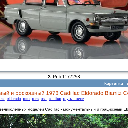
3.
Pub:1177258
Картинки -
ый и роскошный 1978 Cadillac Eldorado Biarritz Co
или
eldorado
сша
cars
usa
cadillac
крутые тачки
великолепных моделей Cadillac - монументальный и грациозный El