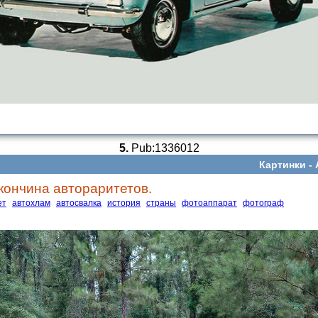
5.
Pub:1336012
Картинки -
кончина автораритетов.
ет
автохлам
автосвалка
история
страны
фотоаппарат
фотограф