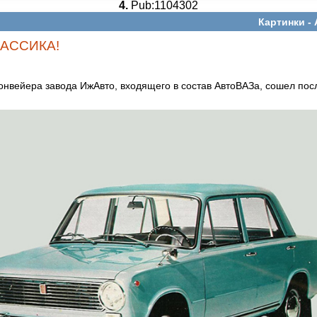
4.
Pub:1104302
Картинки -
АССИКА!
конвейера завода ИжАвто, входящего в состав АвтоВАЗа, сошел по