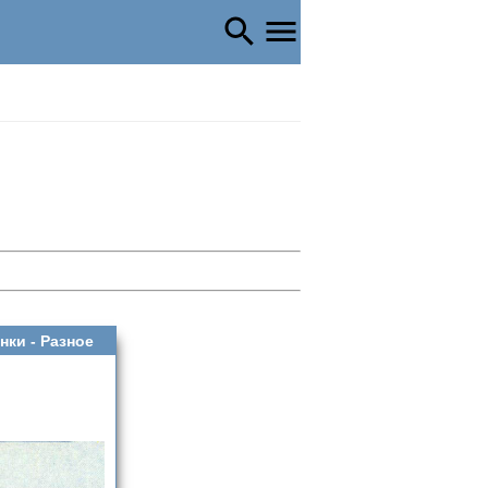
нки -
Разное