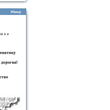
Юмор
её я и