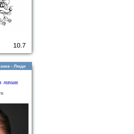
10.7
зное -
Люди
к
девушки
го