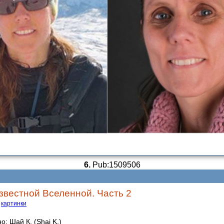
6.
Pub:1509506
вестной Вселенной. Часть 2
картинки
: Шай К. (Shai K.)