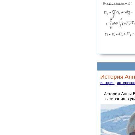
История Анн
история
интересн
История Анны Б
выживания в у