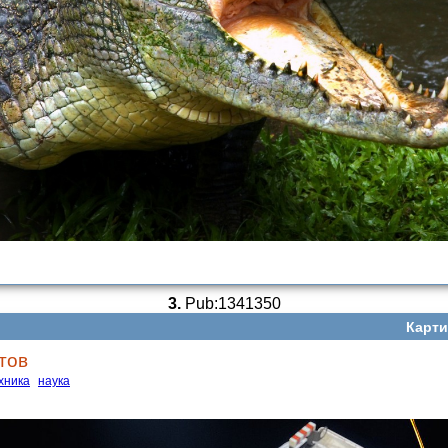
3.
Pub:1341350
Карти
тов
хника
наука