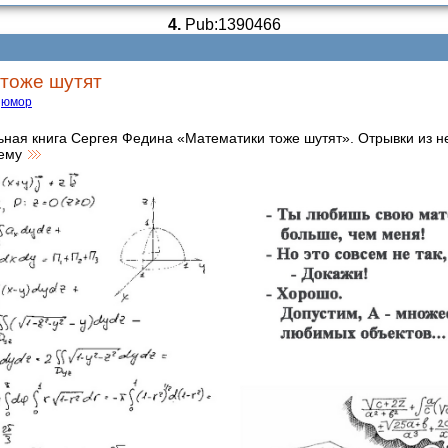
4.
Pub:1390466
тоже шутят
юмор
ьная книга Сергея Федина «Математики тоже шутят». Отрывки из н
шему