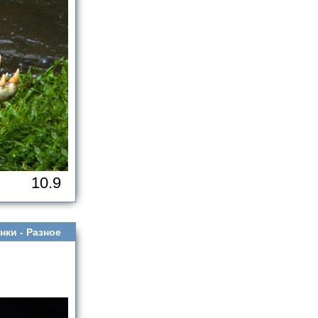
10.9
нки -
Разное