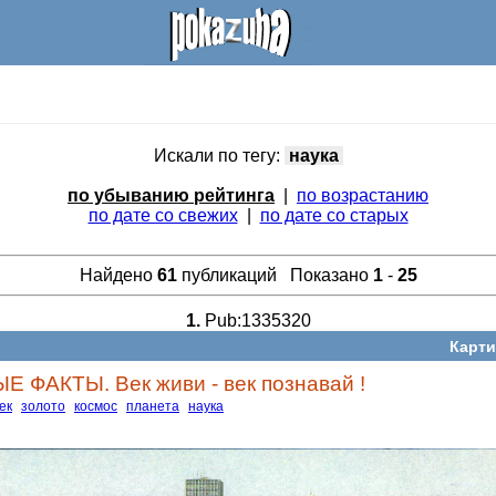
Искали по тегу:
наука
по убыванию рейтинга
|
по возрастанию
по дате со свежих
|
по дате со старых
Найдено
61
публикаций Показано
1
-
25
1.
Pub:1335320
Карти
ФАКТЫ. Век живи - век познавай !
ек
золото
космос
планета
наука