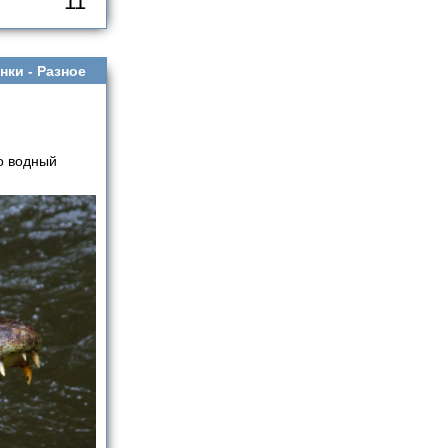
11
нки -
Разное
о водный