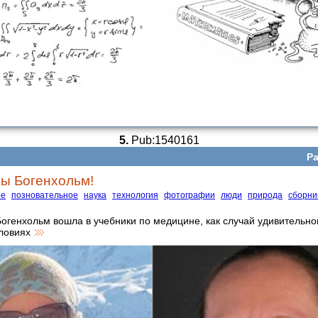
5.
Pub:1540161
Ра
ы Богенхольм!
ое
позновательное
наука
технология
фотографии
люди
природа
сборни
огенхольм вошла в учебники по медицине, как случай удивительно
словиях