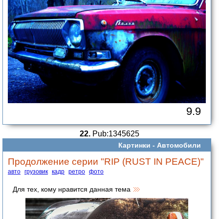
9.9
22.
Pub:1345625
Картинки -
Автомобили
Продолжение серии "RIP (RUST IN PEACE)"
авто
грузовик
кадр
ретро
фото
Для тех, кому нравится данная тема