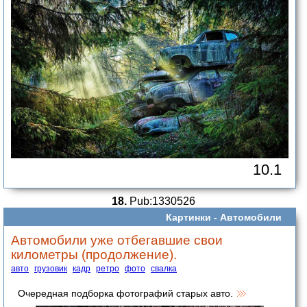
10.1
18.
Pub:1330526
Картинки -
Автомобили
Автомобили уже отбегавшие свои
километры (продолжение).
авто
грузовик
кадр
ретро
фото
свалка
Очередная подборка фотографий старых авто.