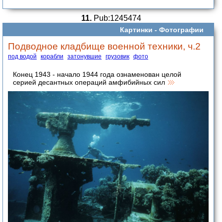
11.
Pub:1245474
Картинки -
Фотографии
Подводное кладбище военной техники, ч.2
под водой
корабли
затонувшие
грузовик
фото
Конец 1943 - начало 1944 года ознаменован целой
серией десантных операций амфибийных сил