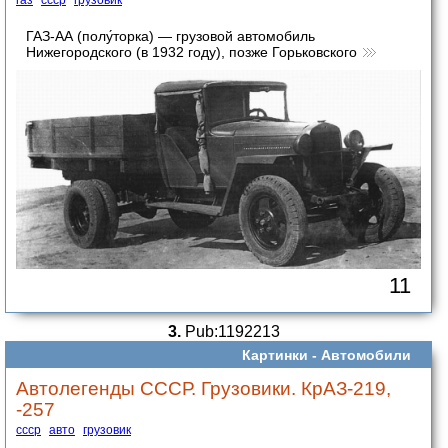
газ
ссср
грузовик
ГАЗ-АА (полу́торка) — грузовой автомобиль
Нижегородского (в 1932 году), позже Горьковского
11
3.
Pub:1192213
Картинки -
Автомобили
Автолегенды СССР. Грузовики. КрАЗ-219,
-257
ссср
авто
грузовик