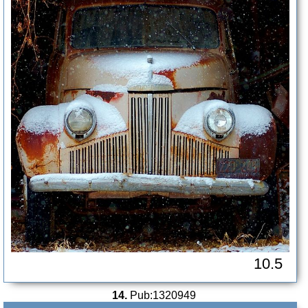
10.5
14.
Pub:1320949