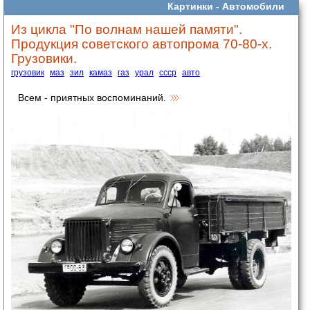
Картинки -
Автомобили
Из цикла "По волнам нашей памяти".
Продукция советского автопрома 70-80-х.
Грузовики.
грузовик
маз
зил
камаз
газ
урал
ссср
авто
Всем - приятных воспоминаний.