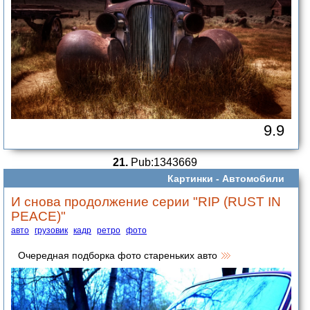
9.9
21.
Pub:1343669
Картинки -
Автомобили
И снова продолжение серии "RIP (RUST IN
PEACE)"
авто
грузовик
кадр
ретро
фото
Очередная подборка фото стареньких авто