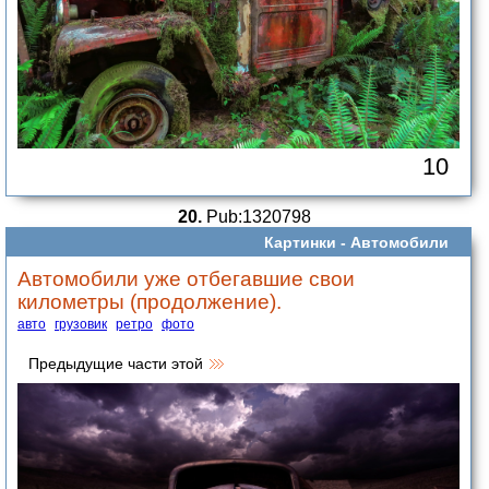
10
20.
Pub:1320798
Картинки -
Автомобили
Автомобили уже отбегавшие свои
километры (продолжение).
авто
грузовик
ретро
фото
Предыдущие части этой