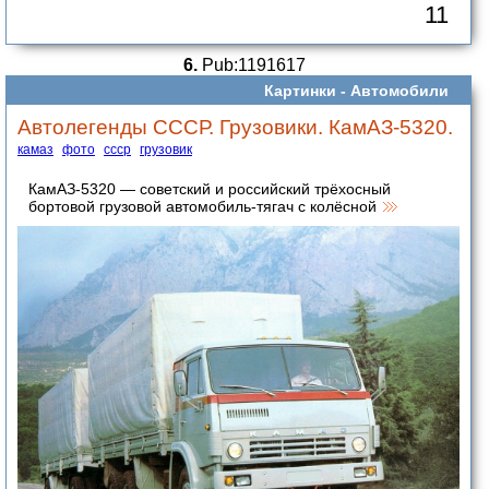
11
6.
Pub:1191617
Картинки -
Автомобили
Автолегенды СССР. Грузовики. КамАЗ-5320.
камаз
фото
ссср
грузовик
КамАЗ-5320 — советский и российский трёхосный
бортовой грузовой автомобиль-тягач с колёсной