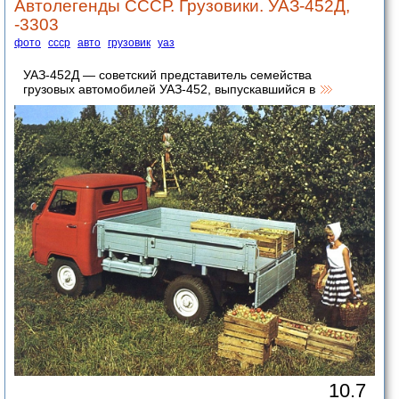
Автолегенды СССР. Грузовики. УАЗ-452Д,
-3303
фото
ссср
авто
грузовик
уаз
УАЗ-452Д — советский представитель семейства
грузовых автомобилей УАЗ-452, выпускавшийся в
10.7