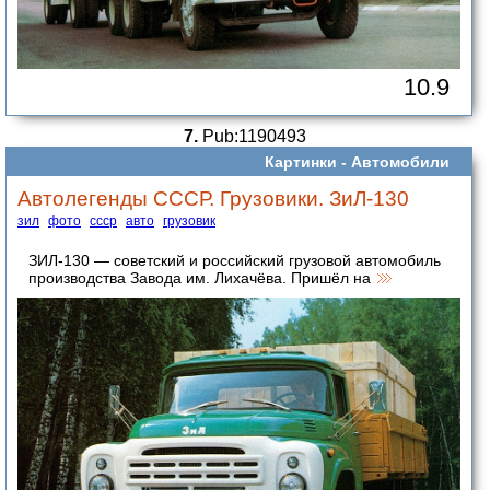
10.9
7.
Pub:1190493
Картинки -
Автомобили
Автолегенды СССР. Грузовики. ЗиЛ-130
зил
фото
ссср
авто
грузовик
ЗИЛ-130 — советский и российский грузовой автомобиль
производства Завода им. Лихачёва. Пришёл на