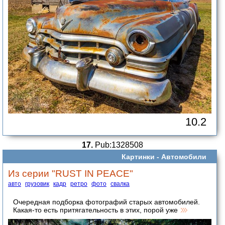
10.2
17.
Pub:1328508
Картинки -
Автомобили
Из серии "RUST IN PEACE"
авто
грузовик
кадр
ретро
фото
свалка
Очередная подборка фотографий старых автомобилей.
Какая-то есть притягательность в этих, порой уже