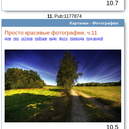
10.7
11.
Pub:1177874
Картинки -
Фотографии
Просто красивые фотографии, ч.11
дом
лес
остров
пейзаж
кадр
фото
природа
под водой
10.5