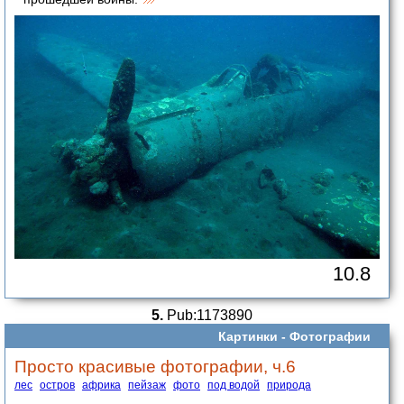
10.8
5.
Pub:1173890
Картинки -
Фотографии
Просто красивые фотографии, ч.6
лес
остров
африка
пейзаж
фото
под водой
природа