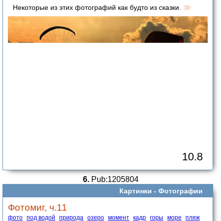
Некоторые из этих фотографий как будто из сказки.
10.8
6.
Pub:1205804
Картинки -
Фотографии
Фотомиг, ч.11
фото
под водой
природа
озеро
момент
кадр
горы
море
пляж