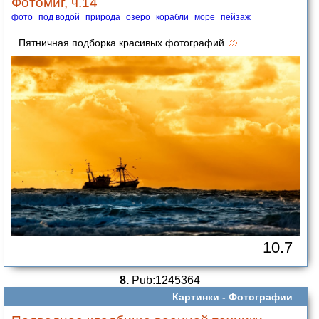
Фотомиг, ч.14
фото
под водой
природа
озеро
корабли
море
пейзаж
Пятничная подборка красивых фотографий
10.7
8.
Pub:1245364
Картинки -
Фотографии