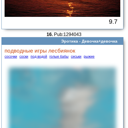
9.7
16.
Pub:1294043
Эротика -
Девочка+девочка
подводные игры лесбиянок
сосочки
соски
под водой
голые бабы
сиськи
рыжие