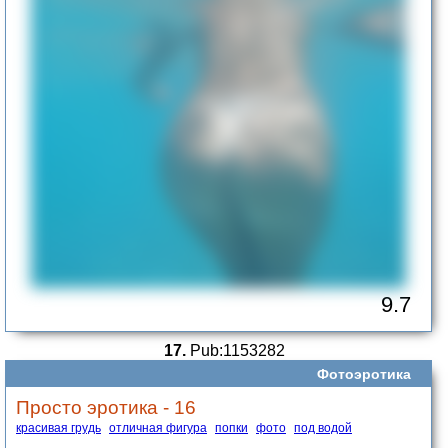
9.7
17.
Pub:1153282
Фотоэротика
Просто эротика - 16
красивая грудь
отличная фигура
попки
фото
под водой