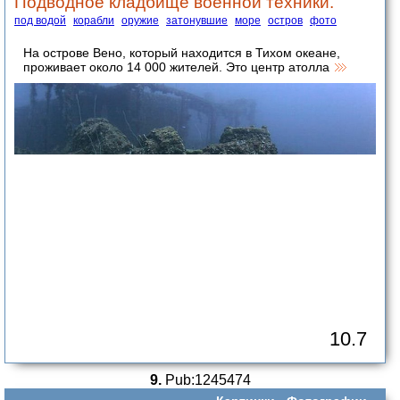
Подводное кладбище военной техники.
под водой
корабли
оружие
затонувшие
море
остров
фото
На острове Вено, который находится в Тихом океане,
проживает около 14 000 жителей. Это центр атолла
10.7
9.
Pub:1245474