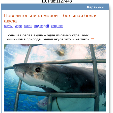
10.
Pub:1127443
Картинки
Повелительница морей – большая белая
акула
акулы
море
океан
под водой
хищники
Большая белая акула – один из самых страшных
хищников в природе. Белая акула хоть и не такой