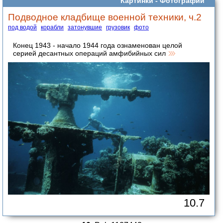
Картинки -
Фотографии
Подводное кладбище военной техники, ч.2
под водой
корабли
затонувшие
грузовик
фото
Конец 1943 - начало 1944 года ознаменован целой
серией десантных операций амфибийных сил
10.7