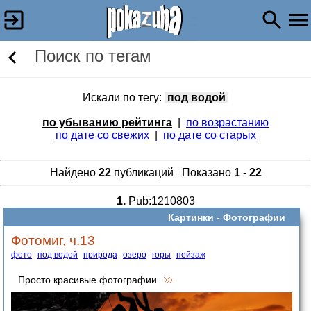
Поиск по тегам
Искали по тегу:
под водой
по убыванию рейтинга
|
по возрастанию
по дате со свежих
|
по дате со старых
Найдено
22
публикаций Показано
1
-
22
1.
Pub:1210803
Картинки -
Фотографии
Фотомиг, ч.13
фото
под водой
природа
озеро
горы
пейзаж
Просто красивые фотографии.