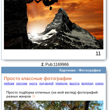
11
2.
Pub:1169966
Картинки -
Фотографии
Просто классные фотографии
пейзаж
охотник
охота
под водой
природа
высота
водопад
озеро
Просто подборка отличных (на мой взгляд) фотографий
разных жанров