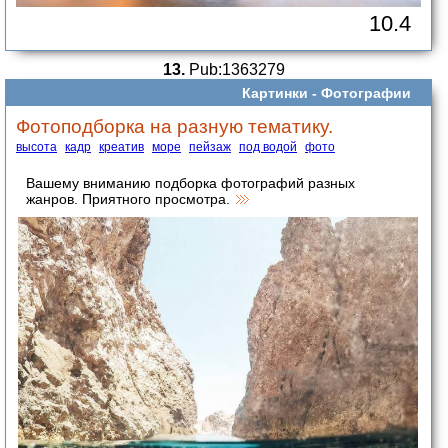
10.4
13.
Pub:1363279
Картинки -
Фотографии
Фотоподборка на разную тематику.
высота
кадр
креатив
море
пейзаж
под водой
фото
Вашему вниманию подборка фотографий разных
жанров. Приятного просмотра.