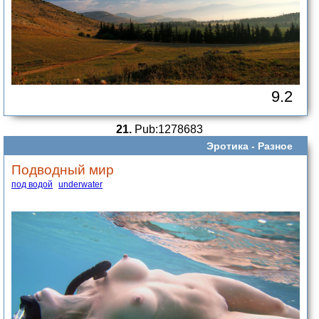
9.2
21.
Pub:1278683
Эротика -
Разное
Подводный мир
под водой
underwater