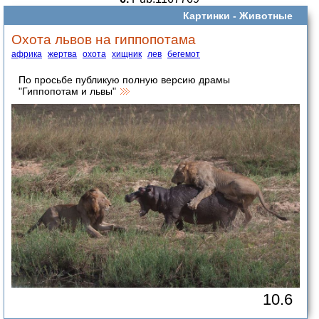
Картинки -
Животные
Охота львов на гиппопотама
африка
жертва
охота
хищник
лев
бегемот
По просьбе публикую полную версию драмы
"Гиппопотам и львы"
10.6