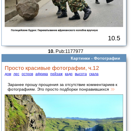
10.5
10.
Pub:1177977
Картинки -
Фотографии
Просто красивые фотографии, ч.12
дом
лес
остров
африка
пейзаж
кадр
высота
скала
Заранее прошу прощения за отсутствие комментариев к
фотографиям. Это просто подборки понравившихся