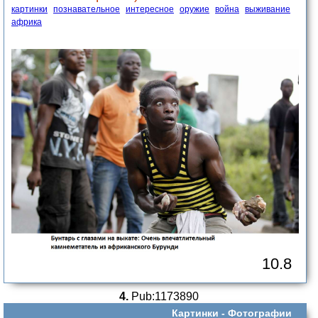
картинки
познавательное
интересное
оружие
война
выживание
африка
10.8
4.
Pub:1173890
Картинки -
Фотографии