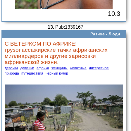
10.3
13.
Pub:1339167
Разное -
Люди
С ВЕТЕРКОМ ПО АФРИКЕ!
грузопассажирские тачки африканских
миллиардеров и другие зарисовки
африканской жизни.
девочки
девушки
африка
женщины
животные
интересное
природа
путешествия
черный юмор