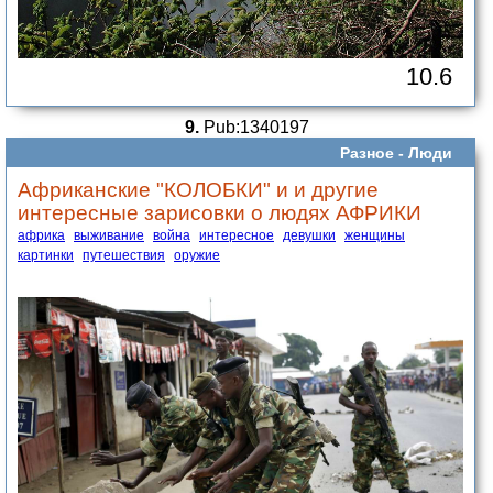
10.6
9.
Pub:1340197
Разное -
Люди
Африканские "КОЛОБКИ" и и другие
интересные зарисовки о людях АФРИКИ
африка
выживание
война
интересное
девушки
женщины
картинки
путешествия
оружие