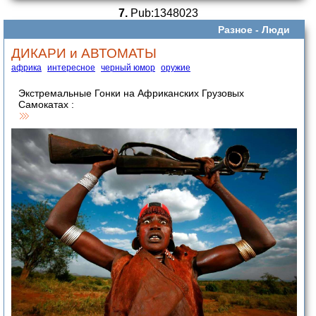
7.
Pub:1348023
Разное -
Люди
ДИКАРИ и АВТОМАТЫ
африка
интересное
черный юмор
оружие
Экстремальные Гонки на Африканских Грузовых
Самокатах :