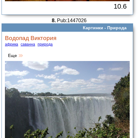
10.6
8.
Pub:1447026
Картинки -
Природа
Водопад Виктория
африка
саванна
природа
Еще