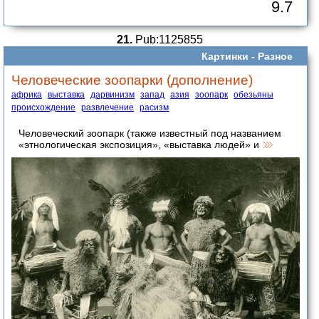
9.7
21.
Pub:1125855
Картинки -
Разное
Человеческие зоопарки (дополнение)
африка
выставка
дарвинизм
запад
азия
зоопарк
обезьяны
происхождение
развлечение
расизм
Человеческий зоопарк (также известный под названием
«этнологическая экспозиция», «выставка людей» и