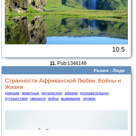
10.5
11.
Pub:1348148
Разное -
Люди
Странности Африканской Любви, Войны и
Жизни
девушки
животные
интересное
африка
познавательное
путешествия
смешное
война
выживание
оружие