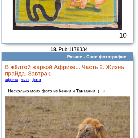
10
18.
Pub:1178334
Разное -
Свои фотографии
В жёлтой жаркой Африке... Часть 2. Жизнь
прайда. Завтрак.
африка
львы
фото
Несколько моих фото из Кении и Танзании :)