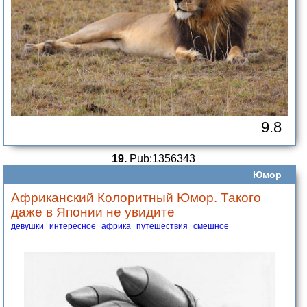
9.8
19.
Pub:1356343
Юмор
Африканский Колоритный Юмор. Такого
даже в Японии не увидите
девушки
интересное
африка
путешествия
смешное