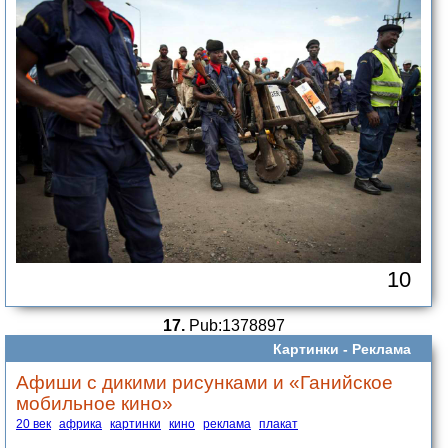
10
17.
Pub:1378897
Картинки -
Реклама
Афиши с дикими рисунками и «Ганийское
мобильное кино»
20 век
африка
картинки
кино
реклама
плакат