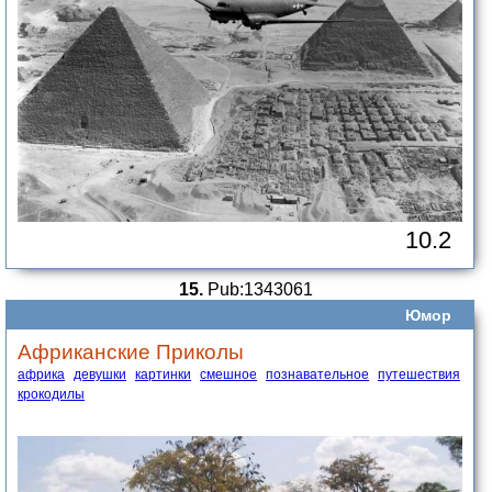
10.2
15.
Pub:1343061
Юмор
Африканские Приколы
африка
девушки
картинки
смешное
познавательное
путешествия
крокодилы