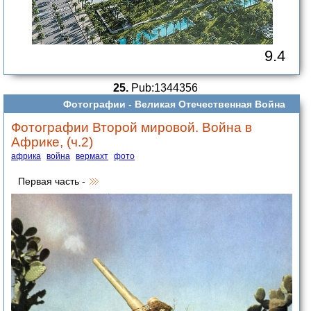
9.4
25.
Pub:1344356
Фотографии -
Великая Отечественная Война
Фотографии Второй мировой. Война в
Африке, (ч.2)
африка
война
вермахт
фото
Первая часть -