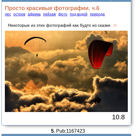
Просто красивые фотографии, ч.6
лес
остров
африка
пейзаж
фото
под водой
природа
Некоторые из этих фотографий как будто из сказки.
10.8
5.
Pub:1167423