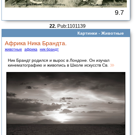
9.7
22.
Pub:1101139
Картинки -
Животные
Африка Ника Брандта.
животные
африка
ник брандт
Ник Брандт родился и вырос в Лондоне. Он изучал
кинематографию и живопись в Школе искусств Св.