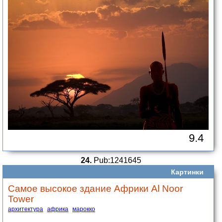
9.4
24.
Pub:1241645
Картинки
Самое высокое здание Африки Al Noor
Tower
архитектура
африка
марокко