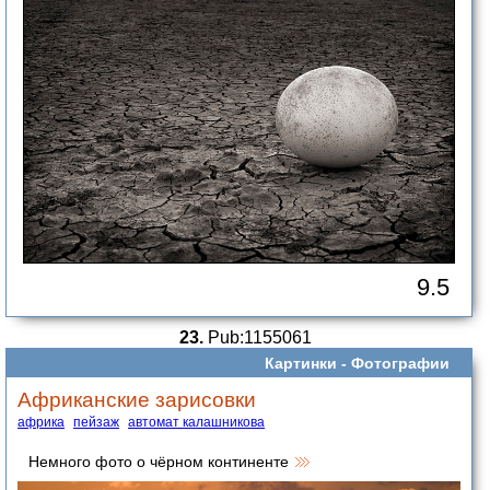
9.5
23.
Pub:1155061
Картинки -
Фотографии
Африканские зарисовки
африка
пейзаж
автомат калашникова
Немного фото о чёрном континенте