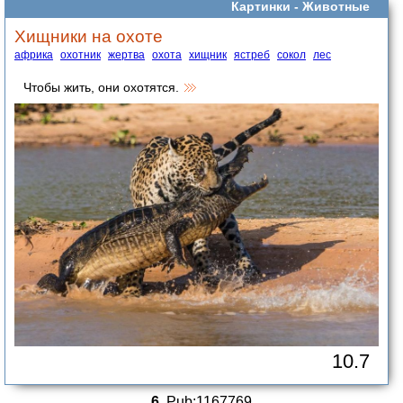
Картинки -
Животные
Хищники на охоте
африка
охотник
жертва
охота
хищник
ястреб
сокол
лес
Чтобы жить, они охотятся.
10.7
6.
Pub:1167769