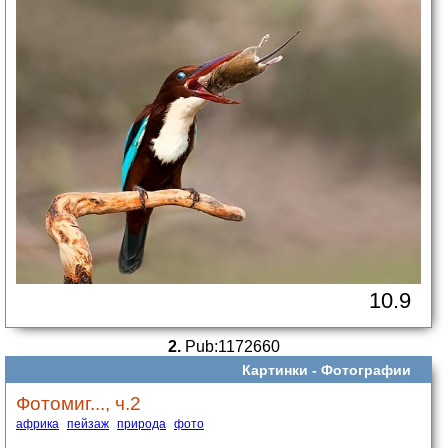
10.9
2.
Pub:1172660
Картинки -
Фотографии
Фотомиг..., ч.2
африка
пейзаж
природа
фото