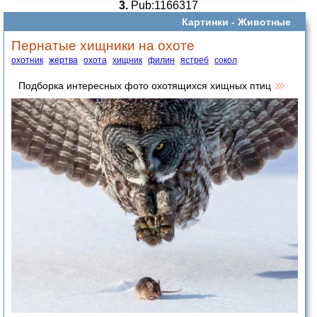
3.
Pub:1166317
Картинки -
Животные
Пернатые хищники на охоте
охотник
жертва
охота
хищник
филин
ястреб
сокол
Подборка интересных фото охотящихся хищных птиц