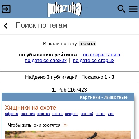
Поиск по тегам
Искали по тегу:
сокол
по убыванию рейтинга
|
по возрастанию
по дате со свежих
|
по дате со старых
Найдено
3
публикаций Показано
1
-
3
1.
Pub:1167423
Картинки -
Животные
Хищники на охоте
африка
охотник
жертва
охота
хищник
ястреб
сокол
лес
Чтобы жить, они охотятся.