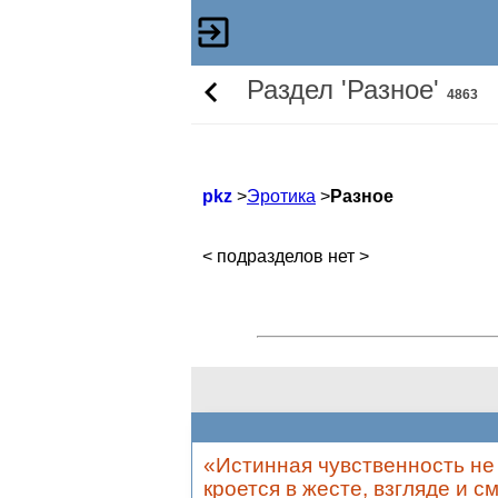
Раздел 'Разное'
4863
pkz
>
Эротика
>
Разное
< подразделов нет >
«Истинная чувственность не 
кроется в жесте, взгляде и с