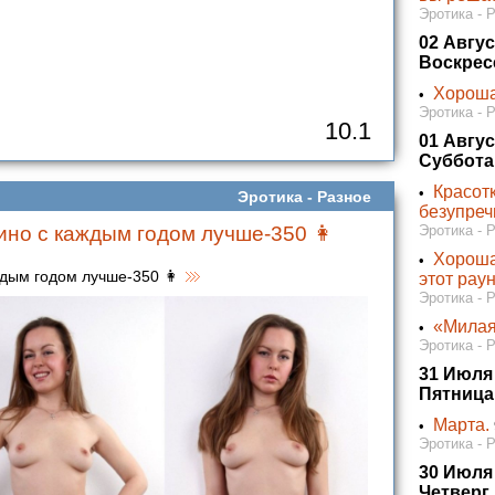
Эротика - 
02 Авгус
Воскрес
Хороша
•
Эротика - 
10.1
01 Авгус
Суббота
Красотк
•
Эротика -
Разное
безупреч
но с каждым годом лучше-350 👩‍
Эротика - 
Хороша
•
дым годом лучше-350 👩‍
этот рау
Эротика - 
«Милая
•
Эротика - 
31 Июля
Пятница
Марта.
•
Эротика - 
30 Июля
Четверг