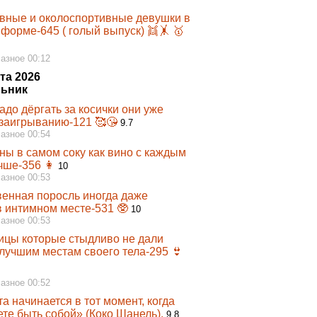
вные и околоспортивные девушки в
форме-645 ( голый выпуск) 👯‍🤸 🥇
Разное 00:12
та 2026
ьник
адо дёргать за косички они уже
 заигрыванию-121 🥰😘
9.7
Разное 00:54
ы в самом соку как вино с каждым
чше-356 👩‍
10
Разное 00:53
венная поросль иногда даже
в интимном месте-531 🥸
10
Разное 00:53
ицы которые стыдливо не дали
 лучшим местам своего тела-295 👙
Разное 00:52
а начинается в тот момент, когда
те быть собой» (Коко Шанель).
9.8