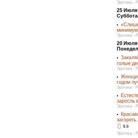
Эротика - 
25 Июля
Суббота
«Слишко
•
минимум
Эротика - 
20 Июля
Понедел
Закаля
•
голые де
Эротика - 
Женщин
•
годом лу
Эротика - 
Естест
•
заросль 
Эротика - 
Красав
•
загореть
🩱
9.8
Эротика - 