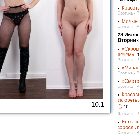
Красота
•
Эротика - 
Милые 
•
Эротика - 
28 Июля
Вторник
«Скром
•
нечем».
9
Эротика - 
«Милая
•
Эротика - 
«Смотри
•
Эротика - 
Красав
•
загореть
10.1
🩱
10
Эротика - 
Естест
•
заросль 
Эротика - 