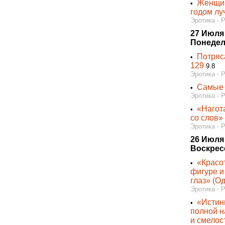
Женщин
•
годом лу
Эротика - 
27 Июля
Понедел
Потряс
•
129
9.8
Эротика - 
Самые 
•
Эротика - 
«Нагот
•
со слов»
Эротика - 
26 Июля
Воскрес
«Красо
•
фигуре и
глаз» (О
Эротика - 
«Истин
•
полной н
и смелос