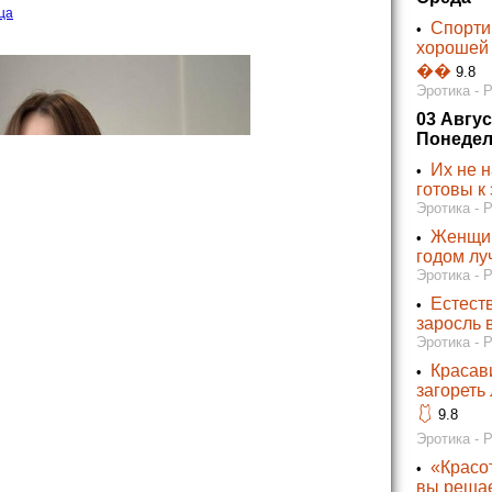
ца
Спорти
•
хорошей 
��
9.8
Эротика - 
03 Авгус
Понедел
Их не н
•
готовы к
Эротика - 
Женщин
•
годом лу
Эротика - 
Естест
•
заросль 
Эротика - 
Красав
•
загореть
🩱
9.8
Эротика - 
«Красот
•
вы решае