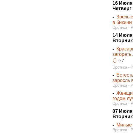
16 Июля
Четверг
Зрелые
•
в бикини 
Эротика - 
14 Июля
Вторник
Красав
•
загореть
🩱
9.7
Эротика - 
Естест
•
заросль 
Эротика - 
Женщин
•
годом лу
Эротика - 
07 Июля
Вторник
Милые 
•
Эротика - 