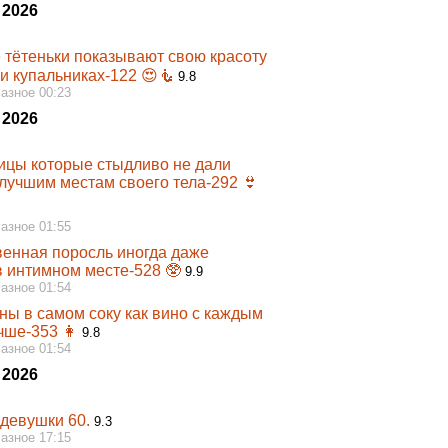
 2026
 тётеньки показывают свою красоту
и купальниках-122 😍🧜‍
9.8
Разное 00:23
 2026
ицы которые стыдливо не дали
 лучшим местам своего тела-292 👙
Разное 01:55
венная поросль иногда даже
в интимном месте-528 🥸
9.9
Разное 01:54
ы в самом соку как вино с каждым
чше-353 👩‍
9.8
Разное 01:54
 2026
девушки 60.
9.3
Разное 17:15