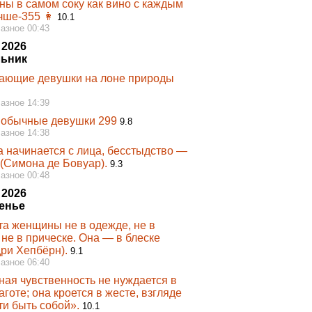
ы в самом соку как вино с каждым
чше-355 👩‍
10.1
Разное 00:43
 2026
ьник
ающие девушки на лоне природы
Разное 14:39
обычные девушки 299
9.8
Разное 14:38
а начинается с лица, бесстыдство —
 (Симона де Бовуар).
9.3
Разное 00:48
 2026
енье
та женщины не в одежде, не в
 не в прическе. Она — в блеске
дри Хепбёрн).
9.1
Разное 06:40
ная чувственность не нуждается в
аготе; она кроется в жесте, взгляде
ти быть собой».
10.1