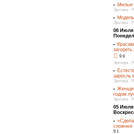
Милые 
•
Эротика - 
Модель
•
Эротика - 
06 Июля
Понедел
Красав
•
загореть
🩱
9.9
Эротика - 
Естест
•
заросль 
Эротика - 
Женщин
•
годом лу
Эротика - 
05 Июля
Воскрес
«Сделат
•
сложнее 
9.1