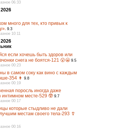
Разное 06:33
 2026
м много для тех, кто привык к
у».
9.3
Разное 10:11
 2026
ьник
йся если хочешь быть здоров или
вчонки снега не боятся-121 😮😬
9.5
Разное 00:23
ы в самом соку как вино с каждым
чше-354 👩‍
9.8
Разное 00:19
венная поросль иногда даже
в интимном месте-529 🥸
9.7
Разное 00:17
ицы которые стыдливо не дали
 лучшим местам своего тела-293 👙
Разное 00:16