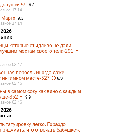
девушки 59.
9.8
Разное 17:14
 Марго.
9.2
Разное 17:14
 2026
ьник
ицы которые стыдливо не дали
 лучшим местам своего тела-291 👙
Разное 02:47
венная поросль иногда даже
в интимном месте-527 🥸
9.9
Разное 02:46
ы в самом соку как вино с каждым
чше-352 👩‍
9.9
Разное 02:46
 2026
енье
ь татуировку легко. Гораздо
придумать, что отвечать бабушке».