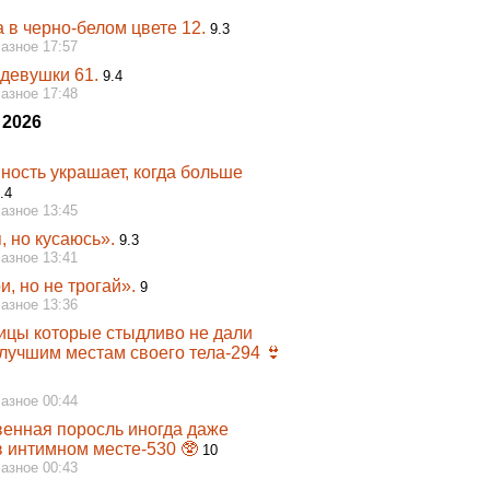
 в черно-белом цвете 12.
9.3
Разное 17:57
девушки 61.
9.4
Разное 17:48
 2026
ность украшает, когда больше
.4
Разное 13:45
, но кусаюсь».
9.3
Разное 13:41
, но не трогай».
9
Разное 13:36
ицы которые стыдливо не дали
 лучшим местам своего тела-294 👙
Разное 00:44
венная поросль иногда даже
в интимном месте-530 🥸
10
Разное 00:43