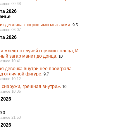
Разное 00:48
та 2026
енье
я девочка с игривыми мыслями.
9.5
Разное 06:07
та 2026
и млеют от лучей горячих солнца, И
ный загар манит до донца.
10
Разное 10:41
я девочка внутри неё проиграла
нд отличной фигуре.
9.7
Разное 10:12
 снаружи, грешная внутри».
10
Разное 10:06
 2026
9.3
Разное 21:50
 2026