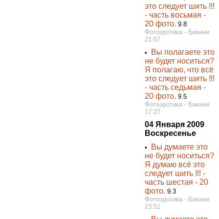
это следует шить !!!
- часть восьмая -
20 фото.
9.8
Фотоэротика - Бикини
21:57
Вы полагаете это
•
не будет носиться?
Я полагаю, что всё
это следует шить !!!
- часть седьмая -
20 фото.
9.5
Фотоэротика - Бикини
17:27
04 Января 2009
Воскресенье
Вы думаете это
•
не будет носиться?
Я думаю всё это
следует шить !!! -
часть шестая - 20
фото.
9.3
Фотоэротика - Бикини
23:51