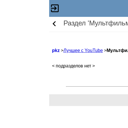
Раздел 'Мультфиль
pkz
>
Лучшее с YouTube
>
Мультф
< подразделов нет >