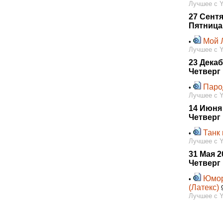
Лучшее с 
27 Сент
Пятница
Мой 
•
Лучшее с 
23 Декаб
Четверг
Паро
•
Лучшее с 
14 Июня
Четверг
Танк
•
Лучшее с 
31 Мая 2
Четверг
Юмор
•
(Латекс)
Лучшее с 