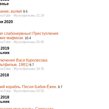
енье
ание, волки!
9.5
YouTube - Мультфильмы 21:28
ря 2020
ля слабонервных! Преступления
ких мафиози.
10.4
YouTube - Мультфильмы 05:05
 2019
ьник
лючения Васи Куролесова
ьтфильм, 1981)
9.7
YouTube - Мультфильмы 18:35
 2018
чий корабль. Песня Бабок-Ёжек.
9.7
YouTube - Мультфильмы 03:56
 2018
ьник
енские музыканты. Серенада