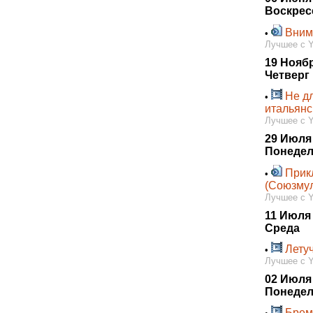
Воскрес
Вним
•
Лучшее с 
19 Нояб
Четверг
Не д
•
итальянс
Лучшее с 
29 Июля
Понедел
Прик
•
(Союзмул
Лучшее с 
11 Июля
Среда
Лету
•
Лучшее с 
02 Июля
Понедел
Брем