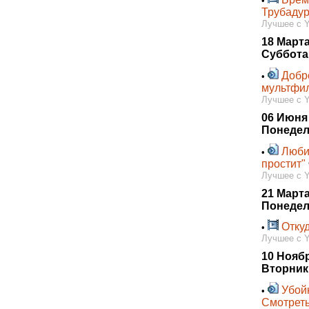
•
Трубадур
Лучшее с 
18 Марта
Суббота
Добр
•
мультфил
Лучшее с 
06 Июня
Понедел
Люби
•
простит"
Лучшее с 
21 Марта
Понедел
Откуд
•
Лучшее с 
10 Нояб
Вторник
Убой
•
Смотреть в