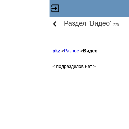
Раздел 'Видео'
775
pkz
>
Разное
>
Видео
< подразделов нет >