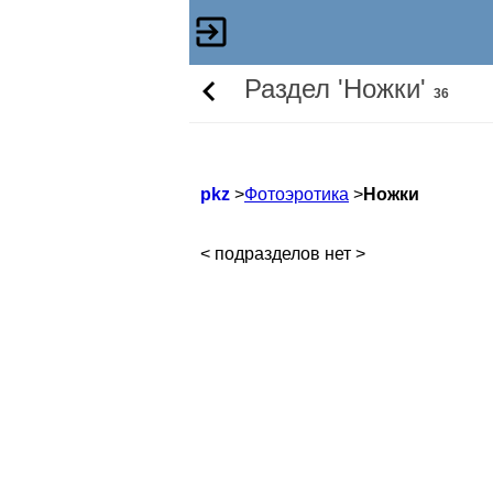
Раздел 'Ножки'
36
pkz
>
Фотоэротика
>
Ножки
< подразделов нет >