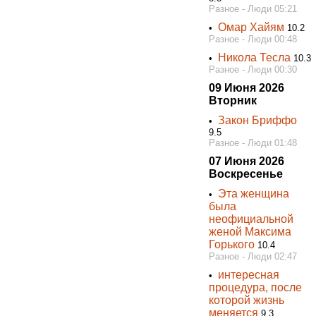
Разное - Люди 05:21
Омар Хайям
•
10.2
Разное - Люди 00:48
Николa Теслa
•
10.3
Разное - Люди 00:30
09 Июня 2026
Вторник
Закон Бриффо
•
9.5
Разное - Люди 01:48
07 Июня 2026
Воскресенье
Эта женщина
•
была
неофициальной
женой Максима
Горького
10.4
Разное - Люди 02:47
интересная
•
процедура, после
которой жизнь
меняется
9.3