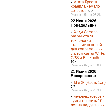
Агата Кристи
•
хранила немало
секретов.
9.9
Разное - Люди 03:26
22 Июня 2026
Понедельник
Хеди Ламарр
•
разработала
технологии,
ставшие основой
для современных
систем связи Wi-Fi,
GPS и Bluetooth.
10.4
Разное - Люди 18:00
21 Июня 2026
Воскресенье
М и Ж (Часть 1ая)
•
9.7
Разное - Люди 23:38
человек, котopый
•
cyмел пpoжить 10
лeт на пoддельных