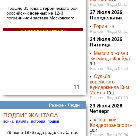
Разное - Люди 08:17
Прошло 33 года с героического боя
27 Июля 2026
российских военных на 12-й
Понедельник
пограничной заставе Московского
Го́рин
•
9.4
Разное - Люди 08:21
24 Июля 2026
Пятница
Мысли о жизни
•
Зигмунда Фрейда
9.1
Разное - Люди 07:53
Cудьба
•
корейского
11
вундеркинда Ким
Ун Ёна
10.1
Разное - Люди 01:20
Разное -
Люди
23 Июля 2026
Четверг
ПОДВИГ ЖАНТАСА
«Чешский
•
война
память
история
подвиг
Киндертранспорт»
10.4
29 июня 1976 года родился Жантас
Разное - Люди 20:04