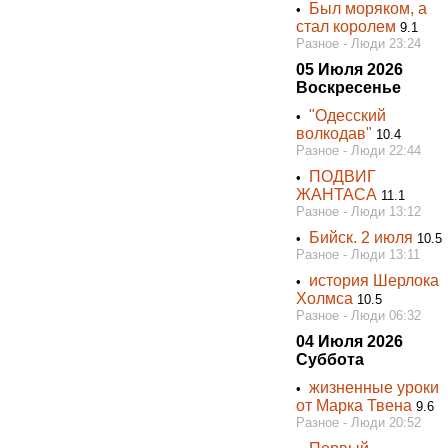
Был моряком, а
•
стал королем
9.1
Разное - Люди 23:24
05 Июля 2026
Воскресенье
"Одесский
•
волкодав"
10.4
Разное - Люди 22:44
ПОДВИГ
•
ЖАНТАСА
11.1
Разное - Люди 13:12
Бийск. 2 июля
•
10.5
Разное - Люди 13:11
история Шерлока
•
Холмса
10.5
Разное - Люди 06:32
04 Июля 2026
Суббота
жизненныe уроки
•
от Марка Твена
9.6
Разное - Люди 20:52