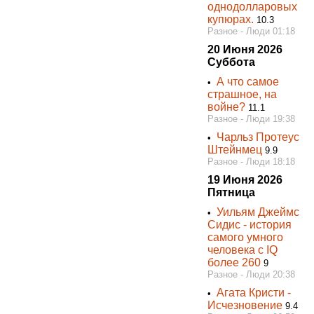
однодолларовых
купюpax.
10.3
Разное - Люди 01:18
20 Июня 2026
Суббота
А что самое
•
страшное, на
войне?
11.1
Разное - Люди 19:38
Чарльз Протеус
•
Штейнмец
9.9
Разное - Люди 18:18
19 Июня 2026
Пятница
Уильям Джеймс
•
Сидис - история
самого умного
человека с IQ
более 260
9
Разное - Люди 20:38
Агата Кристи -
•
Исчезновение
9.4