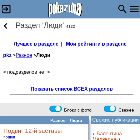
Раздел 'Люди'
4122
Лучшее в разделе
|
Мои рейтинги в разделе
pkz
>
Разное
>
Люди
< подразделов нет >
Показать список ВСЕХ разделов
Блоки с фото
Свежее
Свежие публикации
Разное -
Люди
Подвиг 12-й заставы
Валентина
•
подвиг
Малявина
0