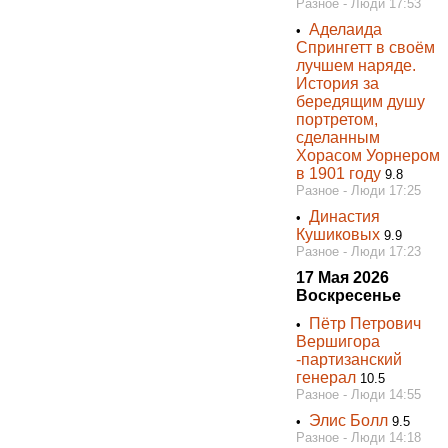
Разное - Люди 17:53
Аделаида
•
Спрингетт в своём
лучшем наряде.
История за
бередящим душу
портретом,
сделанным
Хорасом Уорнером
в 1901 году
9.8
Разное - Люди 17:25
Династия
•
Кушиковых
9.9
Разное - Люди 17:23
17 Мая 2026
Воскресенье
Пётр Петрович
•
Вершигора
-партизанский
генерал
10.5
Разное - Люди 14:55
Элис Болл
•
9.5
Разное - Люди 14:18