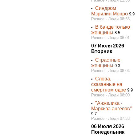
Разное - Люди 21:35
Cиндром
•
Мэрилин Монро
9.9
Разное - Люди 08:56
В банде только
•
женщины
8.5
Разное - Люди 06:01
07 Июля 2026
Вторник
Cтрастные
•
женщины
9.3
Разное - Люди 08:04
Слова,
•
сказанные на
смертном одре
9.9
Разное - Люди 08:00
"Анжелика -
•
Маркиза ангелов"
9.7
Разное - Люди 07:33
06 Июля 2026
Понедельник