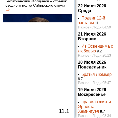
Бахитжанович Жолдинов – стрелок
сводного полка Сибирского округа
22 Июля 2026
Среда
Подвиг 12-й
•
заставы
11
Разное - Люди 04:59
21 Июля 2026
Вторник
Из Освенцима с
•
любовью
9.2
Разное - Люди 20:13
20 Июля 2026
Понедельник
братья Люмьер
•
8.7
Разное - Люди 05:47
19 Июля 2026
Воскресенье
правила жизни
•
Эрнеста
11.1
Хемингуэя
9.7
Разное - Люди 08:34