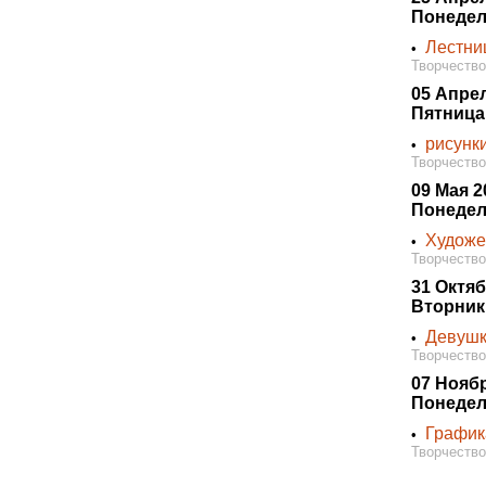
Понедел
Лестни
•
Творчество
05 Апре
Пятница
рисунк
•
Творчество
09 Мая 2
Понедел
Художе
•
Творчество
31 Октяб
Вторник
Девушк
•
Творчество
07 Нояб
Понедел
График
•
Творчество