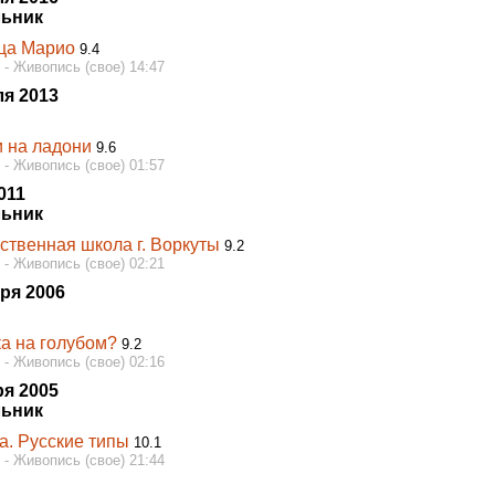
ьник
ца Марио
9.4
 - Живопись (свое) 14:47
ля 2013
и на ладони
9.6
 - Живопись (свое) 01:57
011
ьник
ственная школа г. Воркуты
9.2
 - Живопись (свое) 02:21
ря 2006
а на голубом?
9.2
 - Живопись (свое) 02:16
ря 2005
ьник
а. Русские типы
10.1
 - Живопись (свое) 21:44