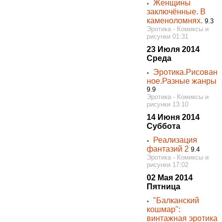
Женщины
◦
заключённые. В
каменоломнях.
9.3
Эротика - Комиксы и
рисунки 01:31
23 Июля 2014
Среда
Эротика.Рисован
◦
ное.Разные жанры
9.9
Эротика - Комиксы и
рисунки 13:10
14 Июня 2014
Суббота
Реализация
◦
фантазий 2
9.4
Эротика - Комиксы и
рисунки 17:02
02 Мая 2014
Пятница
"Балканский
◦
кошмар":
винтажная эротика