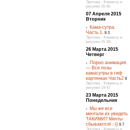
Эротика - Комиксы и
рисунки 16:45
07 Апреля 2015
Вторник
Кама-сутра.
◦
Часть 1.
9.3
Эротика - Комиксы и
рисунки 15:38
26 Марта 2015
Четверг
Порно анимация
◦
— Все позы
камасутры в гиф
картинках Часть2
9
Эротика - Комиксы и
рисунки 19:47
23 Марта 2015
Понедельник
Мы же все
◦
мечтали их увидеть
ТАКИМИ? Мечты
сбываются! :-))
9.7
Эротика - Комиксы и