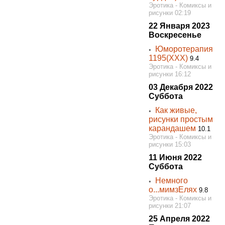
Эротика - Комиксы и
рисунки 02:19
22 Января 2023
Воскресенье
Юморотерапия
◦
1195(ХХХ)
9.4
Эротика - Комиксы и
рисунки 16:12
03 Декабря 2022
Суббота
Как живые,
◦
рисунки простым
карандашем
10.1
Эротика - Комиксы и
рисунки 15:03
11 Июня 2022
Суббота
Немного
◦
о...мимзЕлях
9.8
Эротика - Комиксы и
рисунки 21:07
25 Апреля 2022