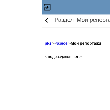
Раздел 'Мои репорт
pkz
>
Разное
>
Мои репортажи
< подразделов нет >