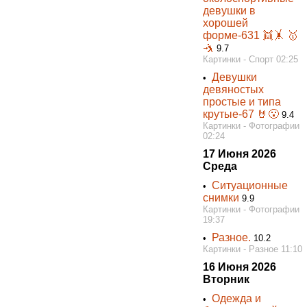
девушки в
хорошей
форме-631 👯‍🤸 🥇
🤺
9.7
Картинки - Спорт 02:25
Девушки
•
девяностых
простые и типа
крутые-67 🤘😮
9.4
Картинки - Фотографии
02:24
17 Июня 2026
Среда
Ситуационные
•
снимки
9.9
Картинки - Фотографии
19:37
Разное.
•
10.2
Картинки - Разное 11:10
16 Июня 2026
Вторник
Одежда и
•