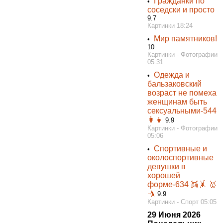
Гражданки по
•
соседски и просто
9.7
Картинки 18:24
Мир памятников!
•
10
Картинки - Фотографии
05:31
Одежда и
•
бальзаковский
возраст не помеха
женщинам быть
сексуальными-544
👩👧
9.9
Картинки - Фотографии
05:06
Спортивные и
•
околоспортивные
девушки в
хорошей
форме-634 👯‍🤸 🥇
🤺
9.9
Картинки - Спорт 05:05
29 Июня 2026