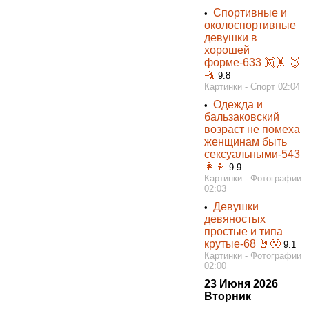
Спортивные и
•
околоспортивные
девушки в
хорошей
форме-633 👯‍🤸 🥇
🤺
9.8
Картинки - Спорт 02:04
Одежда и
•
бальзаковский
возраст не помеха
женщинам быть
сексуальными-543
👩👧
9.9
Картинки - Фотографии
02:03
Девушки
•
девяностых
простые и типа
крутые-68 🤘😮
9.1
Картинки - Фотографии
02:00
23 Июня 2026
Вторник