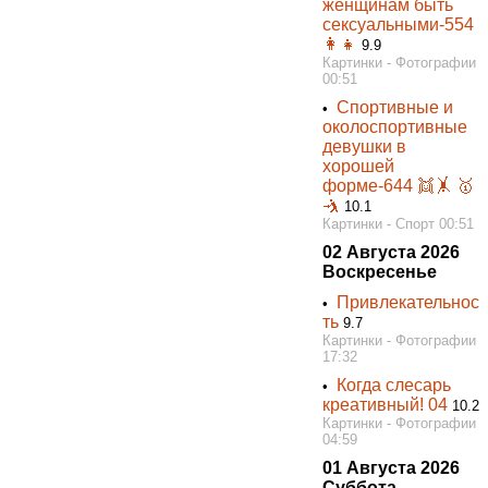
женщинам быть
сексуальными-554
👩👧
9.9
Картинки - Фотографии
00:51
Спортивные и
•
околоспортивные
девушки в
хорошей
форме-644 👯‍🤸 🥇
🤺
10.1
Картинки - Спорт 00:51
02 Августа 2026
Воскресенье
Привлекательнос
•
ть
9.7
Картинки - Фотографии
17:32
Когда слесарь
•
креативный! 04
10.2
Картинки - Фотографии
04:59
01 Августа 2026
Суббота