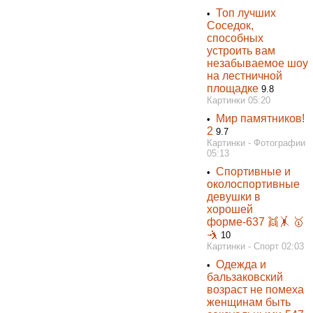
Топ лучших
•
Соседок,
способных
устроить вам
незабываемое шоу
на лестничной
площадке
9.8
Картинки 05:20
Мир памятников!
•
2
9.7
Картинки - Фотографии
05:13
Спортивные и
•
околоспортивные
девушки в
хорошей
форме-637 👯‍🤸 🥇
🤺
10
Картинки - Спорт 02:03
Одежда и
•
бальзаковский
возраст не помеха
женщинам быть