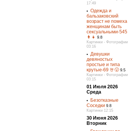
17:49
Одежда и
•
бальзаковский
возраст не помеха
женщинам быть
сексуальными-545
👩👧
9.8
Картинки - Фотографии
03:16
Девушки
•
девяностых
простые и типа
крутые-69 🤘😮
9.5
Картинки - Фотографии
03:15
01 Июля 2026
Среда
Безотказные
•
Соседки
9.8
Картинки 12:15
30 Июня 2026
Вторник