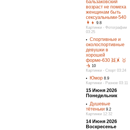
бальзаковский
возраст не помеха
женщинам быть
сексуальными-540
👩👧
9.8
Картинки - Фотографии
03:25
Спортивные и
•
околоспортивные
девушки в
хорошей
форме-630 👯‍🤸 🥇
🤺
10
Картинки - Спорт 03:24
Юмор
•
8.9
Картинки - Разное 03:11
15 Июня 2026
Понедельник
Душевые
•
тётеньки
9.2
Картинки 12:32
14 Июня 2026
Воскресенье