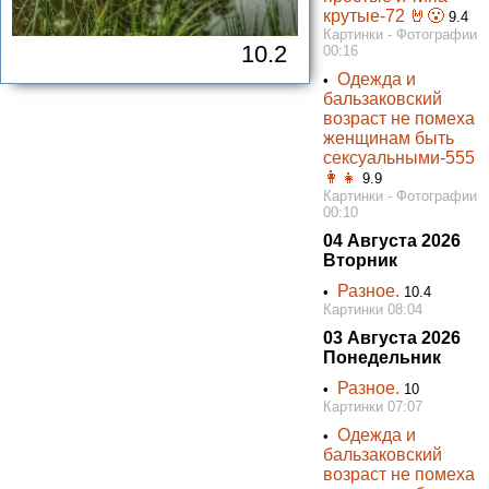
крутые-72 🤘😮
9.4
Картинки - Фотографии
10.2
00:16
Одежда и
•
бальзаковский
возраст не помеха
женщинам быть
сексуальными-555
👩👧
9.9
Картинки - Фотографии
00:10
04 Августа 2026
Вторник
Разное.
•
10.4
Картинки 08:04
03 Августа 2026
Понедельник
Разное.
•
10
Картинки 07:07
Одежда и
•
бальзаковский
возраст не помеха