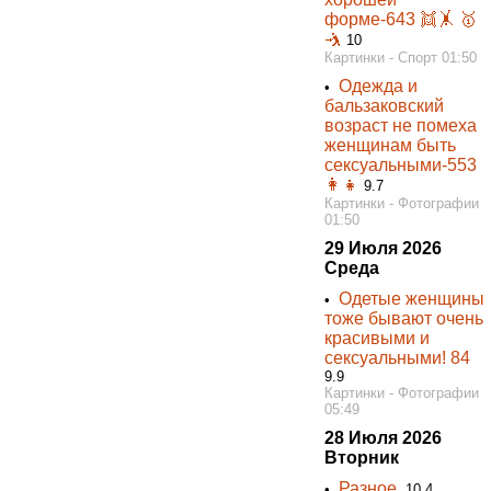
форме-643 👯‍🤸 🥇
🤺
10
Картинки - Спорт 01:50
Одежда и
•
бальзаковский
возраст не помеха
женщинам быть
сексуальными-553
👩👧
9.7
Картинки - Фотографии
01:50
29 Июля 2026
Среда
Одетые женщины
•
тоже бывают очень
красивыми и
сексуальными! 84
9.9
Картинки - Фотографии
05:49
28 Июля 2026
Вторник
Разное.
•
10.4