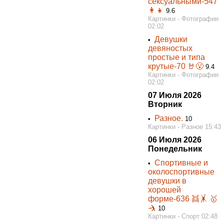
сексуальными-547
👩👧
9.6
Картинки - Фотографии
02:02
Девушки
•
девяностых
простые и типа
крутые-70 🤘😮
9.4
Картинки - Фотографии
02:02
07 Июля 2026
Вторник
Разное.
•
10
Картинки - Разное 15:43
06 Июля 2026
Понедельник
Спортивные и
•
околоспортивные
девушки в
хорошей
форме-636 👯‍🤸 🥇
🤺
10
Картинки - Спорт 02:48