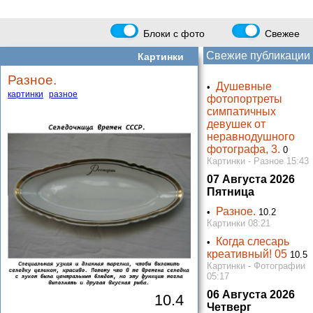
Блоки с фото
Свежее
Свежие публикации
Картинки
Разное.
Душевные
•
картинки
разное
фотопортреты
симпатичных
девушек от
неравнодушного
фотографа, 3.
0
Картинки - Разное 15:43
07 Августа 2026
Пятница
Разное.
•
10.2
Картинки 08:21
Когда слесарь
•
креативный! 05
10.5
Картинки - Фотографии
05:17
06 Августа 2026
10.4
Четверг