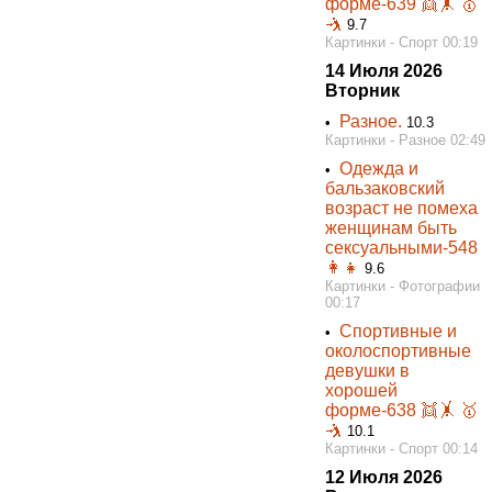
форме-639 👯‍🤸 🥇
🤺
9.7
Картинки - Спорт 00:19
14 Июля 2026
Вторник
Разное.
•
10.3
Картинки - Разное 02:49
Одежда и
•
бальзаковский
возраст не помеха
женщинам быть
сексуальными-548
👩👧
9.6
Картинки - Фотографии
00:17
Спортивные и
•
околоспортивные
девушки в
хорошей
форме-638 👯‍🤸 🥇
🤺
10.1
Картинки - Спорт 00:14
12 Июля 2026