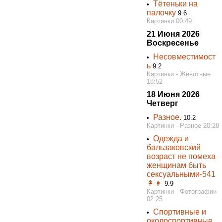
Тётеньки на
•
палочку
9.6
Картинки 00:49
21 Июня 2026
Воскресенье
Несовместимост
•
ь
9.2
Картинки - Животные
18:52
18 Июня 2026
Четверг
Разное.
•
10.2
Картинки - Разное 20:28
Одежда и
•
бальзаковский
возраст не помеха
женщинам быть
сексуальными-541
👩👧
9.9
Картинки - Фотографии
02:25
Спортивные и
•
околоспортивные