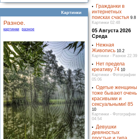
Гражданки в
•
интернетных
Картинки
поисках счастья
9.8
Разное.
Картинки 02:48
картинки
разное
05 Августа 2026
Среда
Нежная
•
Живопись
10.2
Картинки - Разное 22:39
Нет предела
•
креативу 74
10
Картинки - Фотографии
05:06
Одетые женщины
•
тоже бывают очень
красивыми и
сексуальными! 85
10
Картинки - Фотографии
04:54
Девушки
•
девяностых
простые и типа