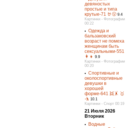
девяностых
простые и типа
крутые-71 🤘😮
9.4
Картинки - Фотографии
00:22
Одежда и
•
бальзаковский
возраст не помеха
женщинам быть
сексуальными-551
👩👧
9.9
Картинки - Фотографии
00:20
Спортивные и
•
околоспортивные
девушки в
хорошей
форме-641 👯‍🤸 🥇
🤺
10.1
Картинки - Спорт 00:19
21 Июля 2026
Вторник
Водные
•