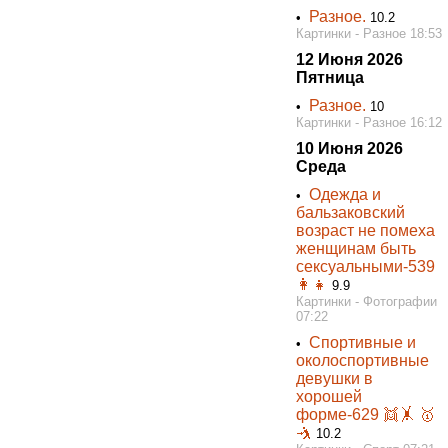
Разное.
•
10.2
Картинки - Разное 18:53
12 Июня 2026
Пятница
Разное.
•
10
Картинки - Разное 16:12
10 Июня 2026
Среда
Одежда и
•
бальзаковский
возраст не помеха
женщинам быть
сексуальными-539
👩👧
9.9
Картинки - Фотографии
07:22
Спортивные и
•
околоспортивные
девушки в
хорошей
форме-629 👯‍🤸 🥇
🤺
10.2