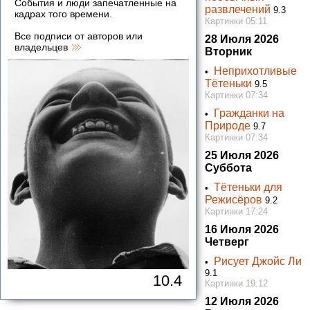
События и люди запечатленные на
развлечений
9.3
кадрах того времени.
Картинки 05:11
Все подписи от авторов или
28 Июля 2026
владельцев
Вторник
Неприхотливые
•
Тётеньки
9.5
Картинки 07:34
Гражданки на
•
Природе
9.7
Картинки 07:34
25 Июля 2026
Суббота
Тётеньки для
•
Режисёров
9.2
Картинки 17:24
16 Июля 2026
Четверг
Рисует Джойс Ли
•
9.1
10.4
Картинки 19:12
12 Июля 2026