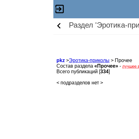
Раздел 'Эротика-пр
pkz
>
Эротика-приколы
> Прочее
Состав раздела
«Прочее»
-
лучшее 
Всего публикаций [
334
]
< подразделов нет >