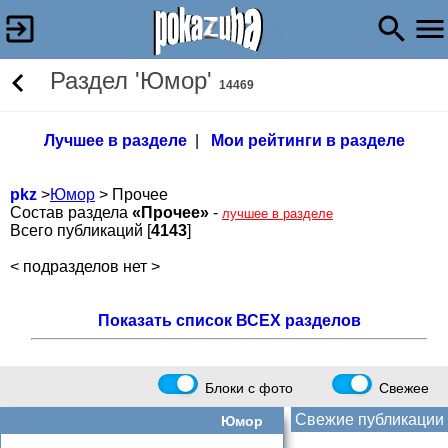
Раздел 'Юмор'
14469
Лучшее в разделе
|
Мои рейтинги в разделе
pkz
>
Юмор
> Прочее
Состав раздела
«Прочее»
-
лучшее в разделе
Всего публикаций [
4143
]
< подразделов нет >
Показать список ВСЕХ разделов
Блоки с фото
Свежее
Свежие публикации
Юмор