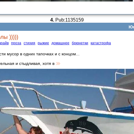
4.
Pub:1135159
Ю
ы )))))
драйв
проза
стихия
рыжие
домашнее
брюнетки
катастрофа
и мусор в одних тапочках и с концом...
тельная и стыдливая, хотя в