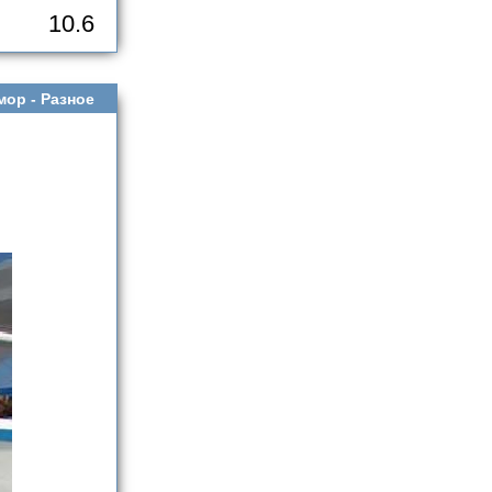
10.6
мор -
Разное