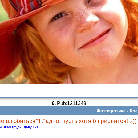
6.
Pub:1211349
Фотоэротика -
Кра
не влюбиться?! Ладно, пусть хотя б приснится! :-))
асивая грудь
девушка