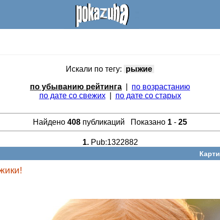
Искали по тегу:
рыжие
по убыванию рейтинга
|
по возрастанию
по дате со свежих
|
по дате со старых
Найдено
408
публикаций Показано
1
-
25
1.
Pub:1322882
Карти
жики!