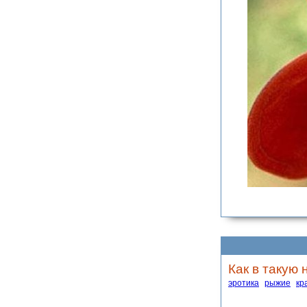
Как в такую 
эротика
рыжие
кр