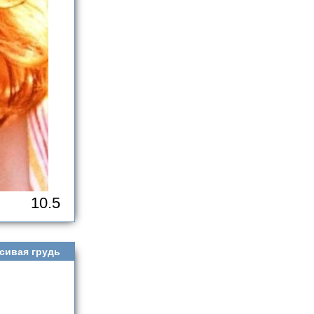
10.5
сивая грудь