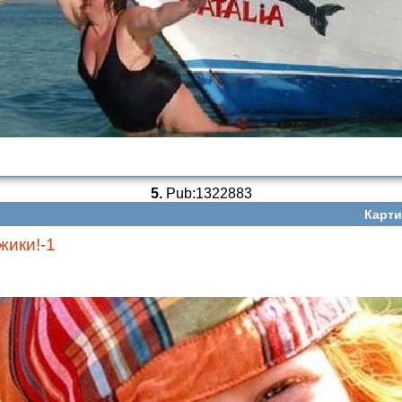
5.
Pub:1322883
Карти
жики!-1