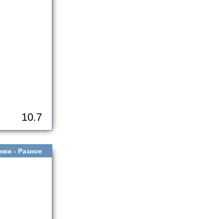
10.7
нки -
Разное