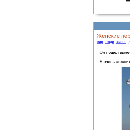
Женские перл
мир
люди
жизнь
Он пошел вынест
Я очень стесни