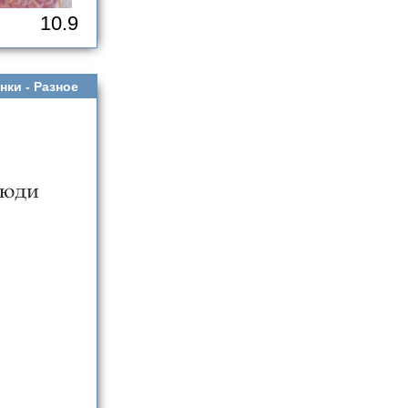
10.9
нки -
Разное