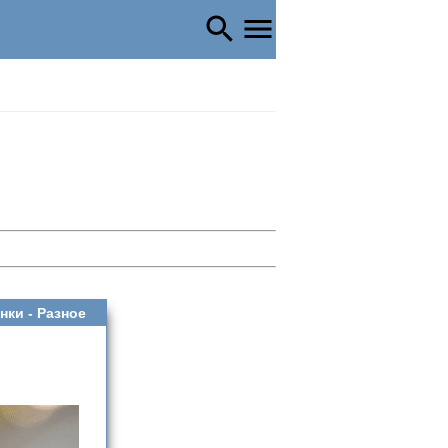
нки -
Разное