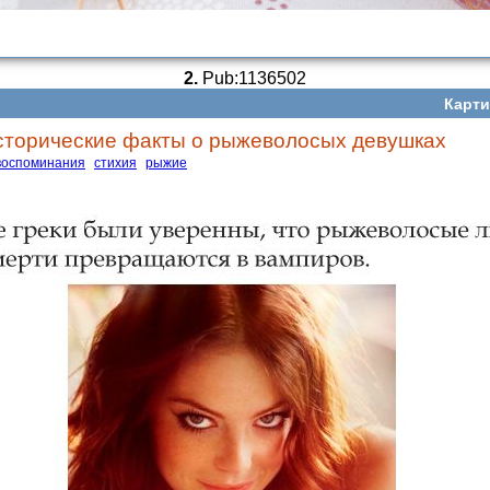
2.
Pub:1136502
Карти
сторические факты о рыжеволосых девушках
воспоминания
стихия
рыжие