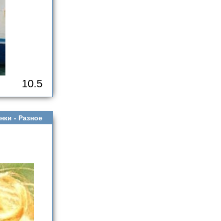
10.5
нки -
Разное