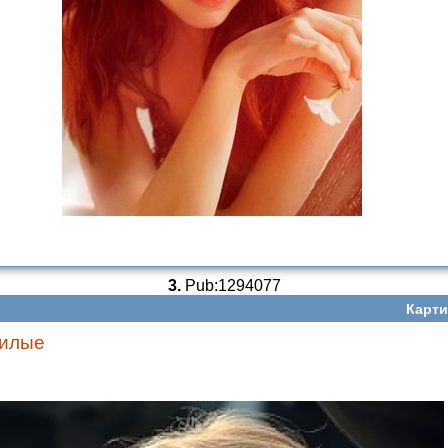
3.
Pub:1294077
Карти
илые