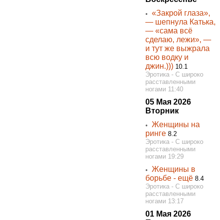
«Закрой глаза»,
◦
— шепнула Катька,
— «сама всё
сделаю, лежи», —
и тут же выжрала
всю водку и
джин.)))
10.1
Эротика - С широко
расставленными
ногами 11:40
05 Мая 2026
Вторник
Женщины на
◦
ринге
8.2
Эротика - С широко
расставленными
ногами 19:29
Женщины в
◦
борьбе - ещё
8.4
Эротика - С широко
расставленными
ногами 13:17
01 Мая 2026