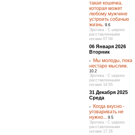
такая кошечка,
которая может
любому мужчине
устроить собачью
жизнь.
9.6
Эротика - С широко
расставленными
ногами 07:04
06 Января 2026
Вторник
Мы молоды, пока
◦
нестаро мыслим.
10.2
Эротика - С широко
расставленными
ногами 14:55
31 Декабря 2025
Среда
Когда вкусно -
◦
уговаривать не
нужно...
9.5
Эротика - С широко
расставленными
ногами 17:26