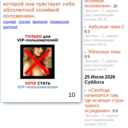
хозяйкой
которой она чувствует себя
положения».
10
абсолютной хозяйкой
Эротика - С широко
положения».
расставленными
ногами 06:35
сладкая
спелая
манящая
прекрасная
Арбузная тема-2
шалунья
◦
9.3
Эротика - С широко
расставленными
ногами 04:41
Яблочная тема
◦
9.5
Эротика - С широко
расставленными
ногами 04:37
25 Июля 2026
Суббота
«Свобода
◦
10
начинается там,
где исчезает страх
чужого
осуждения».
9.9
Эротика - С широко
расставленными
ногами 10:15