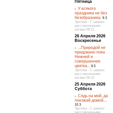
Пятница
У всякого
◦
праздника не без
безобразника.
9.3
Эротика - С широко
расставленными
ногами 09:11
26 Апреля 2026
Воскресенье
...Природой не
◦
придумано пока
Нежней и
совершеннее
цветка...
9.5
Эротика - С широко
расставленными
ногами 09:32
25 Апреля 2026
Суббота
Сядь на мой, да
◦
поезжай домой...
10.3
Эротика - С широко
расставленными