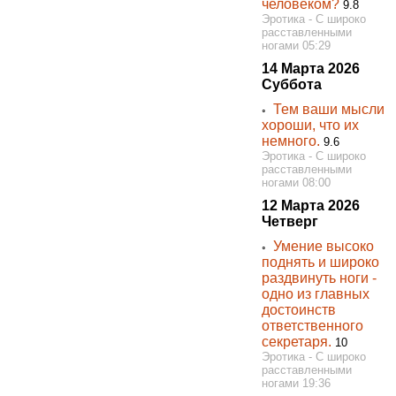
человеком?
9.8
Эротика - С широко
расставленными
ногами 05:29
14 Марта 2026
Суббота
Тем ваши мысли
◦
хороши, что их
немного.
9.6
Эротика - С широко
расставленными
ногами 08:00
12 Марта 2026
Четверг
Умение высоко
◦
поднять и широко
раздвинуть ноги -
одно из главных
достоинств
ответственного
секретаря.
10
Эротика - С широко
расставленными
ногами 19:36