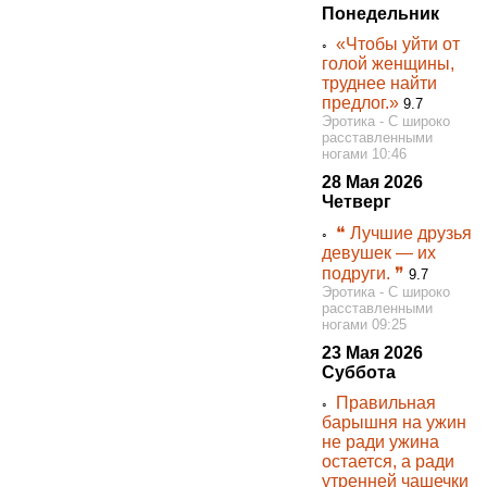
Понедельник
«Чтобы уйти от
◦
голой женщины,
труднее найти
предлог.»
9.7
Эротика - С широко
расставленными
ногами 10:46
28 Мая 2026
Четверг
❝ Лучшие друзья
◦
девушек — их
подруги. ❞
9.7
Эротика - С широко
расставленными
ногами 09:25
23 Мая 2026
Суббота
Правильная
◦
барышня на ужин
не ради ужина
остается, а ради
утренней чашечки