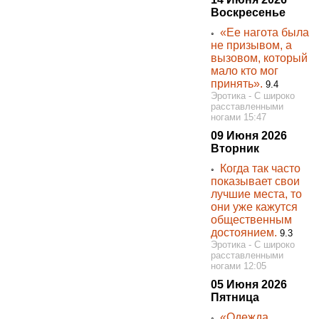
Воскресенье
«Ее нагота была
◦
не призывом, а
вызовом, который
мало кто мог
принять».
9.4
Эротика - С широко
расставленными
ногами 15:47
09 Июня 2026
Вторник
Когда так часто
◦
показывает свои
лучшие места, то
они уже кажутся
общественным
достоянием.
9.3
Эротика - С широко
расставленными
ногами 12:05
05 Июня 2026
Пятница
«Одежда
◦