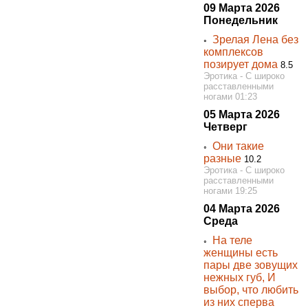
09 Марта 2026
Понедельник
Зрелая Лена без
◦
комплексов
позирует дома
8.5
Эротика - С широко
расставленными
ногами 01:23
05 Марта 2026
Четверг
Они такие
◦
разные
10.2
Эротика - С широко
расставленными
ногами 19:25
04 Марта 2026
Среда
На теле
◦
женщины есть
пары две зовущих
нежных губ, И
выбор, что любить
из них сперва