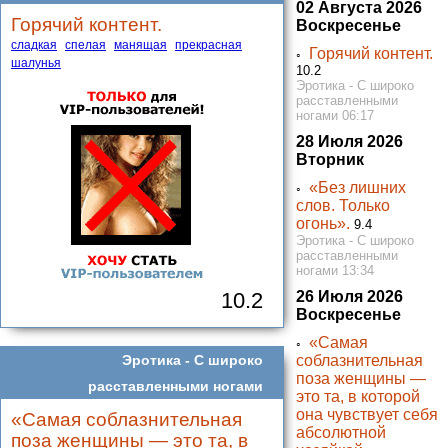
02 Августа 2026
Горячий контент.
Воскресенье
сладкая
спелая
манящая
прекрасная
Горячий контент.
◦
шалунья
10.2
Эротика - С широко
расставленными
ногами 06:17
28 Июля 2026
Вторник
«Без лишних
◦
слов. Только
огонь».
9.4
Эротика - С широко
расставленными
ногами 13:34
10.2
26 Июля 2026
Воскресенье
«Самая
◦
Эротика -
С широко
соблазнительная
поза женщины —
расставленными ногами
это та, в которой
она чувствует себя
«Самая соблазнительная
абсолютной
поза женщины — это та, в