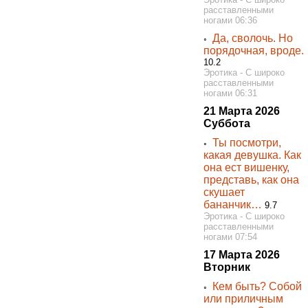
расставленными
ногами 06:36
Да, сволочь. Но
◦
порядочная, вроде.
10.2
Эротика - С широко
расставленными
ногами 06:31
21 Марта 2026
Суббота
Ты посмотри,
◦
какая девушка. Как
она ест вишенку,
представь, как она
скушает
бананчик…
9.7
Эротика - С широко
расставленными
ногами 07:54
17 Марта 2026
Вторник
Кем быть? Собой
◦
или приличным