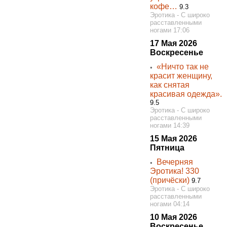
кофе…
9.3
Эротика - С широко
расставленными
ногами 17:06
17 Мая 2026
Воскресенье
«Ничто так не
◦
красит женщину,
как снятая
красивая одежда».
9.5
Эротика - С широко
расставленными
ногами 14:39
15 Мая 2026
Пятница
Вечерняя
◦
Эротика! 330
(причёски)
9.7
Эротика - С широко
расставленными
ногами 04:14
10 Мая 2026
Воскресенье