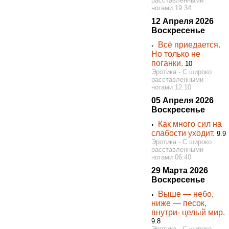
расставленными
ногами 19:34
12 Апреля 2026
Воскресенье
Всё приедается.
◦
Но только не
поганки.
10
Эротика - С широко
расставленными
ногами 12:10
05 Апреля 2026
Воскресенье
Как много сил на
◦
слабости уходит.
9.9
Эротика - С широко
расставленными
ногами 06:40
29 Марта 2026
Воскресенье
Выше — небо,
◦
ниже — песок,
внутри- целый мир.
9.8
Эротика - С широко