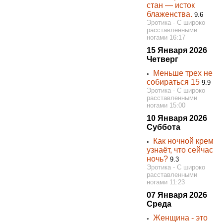
стан — исток
блаженства.
9.6
Эротика - С широко
расставленными
ногами 16:17
15 Января 2026
Четверг
Меньше трех не
◦
собираться 15
9.9
Эротика - С широко
расставленными
ногами 15:00
10 Января 2026
Суббота
Как ночной крем
◦
узнаёт, что сейчас
ночь?
9.3
Эротика - С широко
расставленными
ногами 11:23
07 Января 2026
Среда
Женщина - это
◦