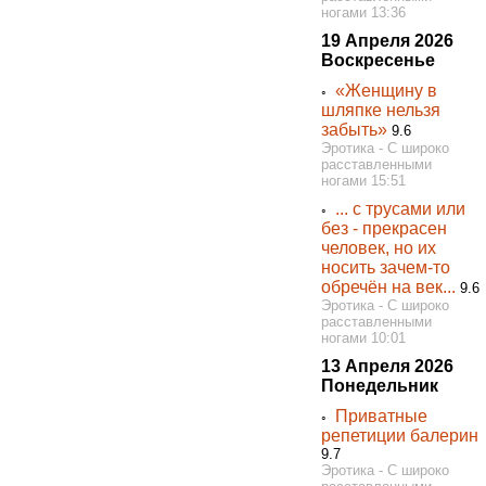
ногами 13:36
19 Апреля 2026
Воскресенье
«Женщину в
◦
шляпке нельзя
забыть»
9.6
Эротика - С широко
расставленными
ногами 15:51
... с трусами или
◦
без - прекрасен
человек, но их
носить зачем-то
обречён на век...
9.6
Эротика - С широко
расставленными
ногами 10:01
13 Апреля 2026
Понедельник
Приватные
◦
репетиции балерин
9.7
Эротика - С широко