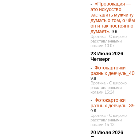
«Провокация —
◦
это искусство
заставить мужчину
думать о том, о чём
он и так постоянно
думает».
9.6
Эротика - С широко
расставленными
ногами 10:07
23 Июля 2026
Четверг
Фотокарточки
◦
разных девчуль_40
9.8
Эротика - С широко
расставленными
ногами 15:24
Фотокарточки
◦
разных девчуль_39
9.6
Эротика - С широко
расставленными
ногами 15:13
20 Июля 2026