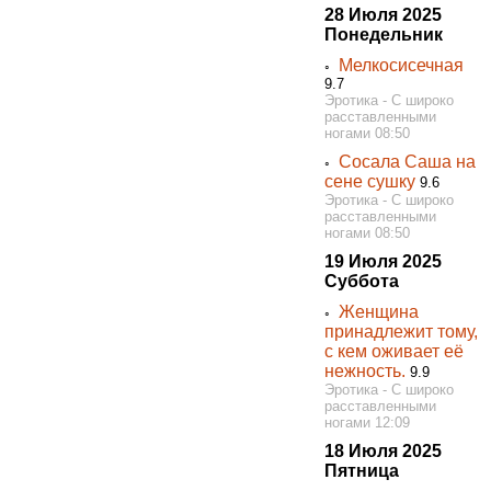
28 Июля 2025
Понедельник
Мелкосисечная
◦
9.7
Эротика - С широко
расставленными
ногами 08:50
Сосала Саша на
◦
сене сушку
9.6
Эротика - С широко
расставленными
ногами 08:50
19 Июля 2025
Суббота
Женщина
◦
принадлежит тому,
с кем оживает её
нежность.
9.9
Эротика - С широко
расставленными
ногами 12:09
18 Июля 2025
Пятница