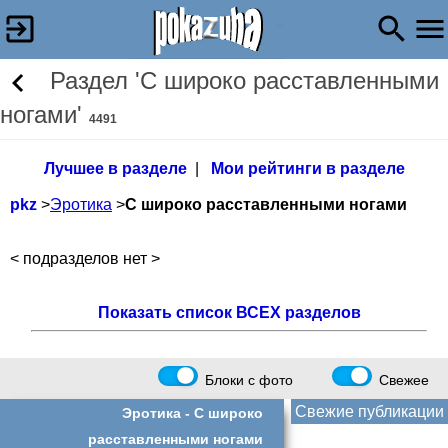
Раздел 'С широко расставленными
ногами'
4491
Лучшее в разделе
|
Мои рейтинги в разделе
pkz
>
Эротика
>
С широко расставленными ногами
< подразделов нет >
Показать список ВСЕХ разделов
Блоки с фото
Свежее
Свежие публикации
Эротика -
С широко
расставленными ногами