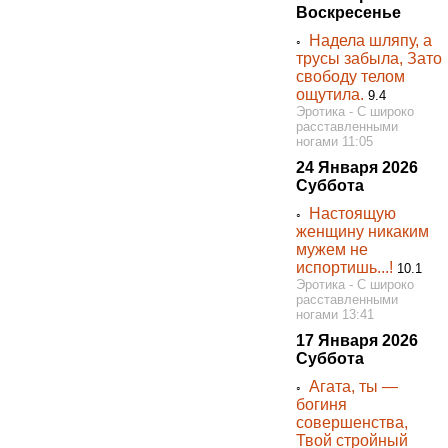
Воскресенье
Надела шляпу, а
◦
трусы забыла, Зато
свободу телом
ощутила.
9.4
Эротика - С широко
расставленными
ногами 11:05
24 Января 2026
Суббота
Настоящую
◦
женщину никаким
мужем не
испортишь...!
10.1
Эротика - С широко
расставленными
ногами 13:41
17 Января 2026
Суббота
Агата, ты —
◦
богиня
совершенства,
Твой стройный