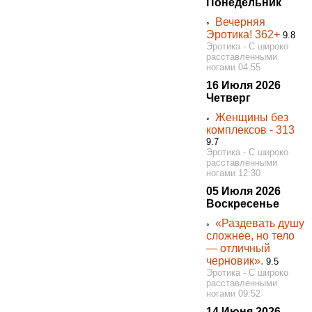
Понедельник
Вечерняя
◦
Эротика! 362+
9.8
Эротика - С широко
расставленными
ногами 04:55
16 Июля 2026
Четверг
Женщины без
◦
комплексов - 313
9.7
Эротика - С широко
расставленными
ногами 12:30
05 Июля 2026
Воскресенье
«Раздевать душу
◦
сложнее, но тело
— отличный
черновик».
9.5
Эротика - С широко
расставленными
ногами 09:52
14 Июня 2026