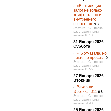
«Вентиляция —
◦
залог не только
комфорта, но и
внутреннего
озорства».
9.3
Эротика - С широко
расставленными
ногами 10:13
31 Января 2026
Суббота
Я б отказала, но
◦
никто не просит.
10
Эротика - С широко
расставленными
ногами 13:56
27 Января 2026
Вторник
Вечерняя
◦
Эротика! 311
9.8
Эротика - С широко
расставленными
ногами 04:48
25 Января 2026