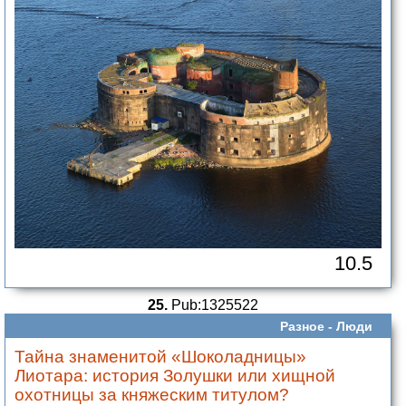
10.5
25.
Pub:1325522
Разное -
Люди
Тайна знаменитой «Шоколадницы»
Лиотара: история Золушки или хищной
охотницы за княжеским титулом?