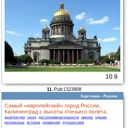
10.9
11.
Pub:1323908
Картинки -
Разное
Самый «европейский» город России,
Калининград с высоты птичьего полета.
архитектура
город
достопримечательности
европа
здания
интересные
история
провинция
путешествия