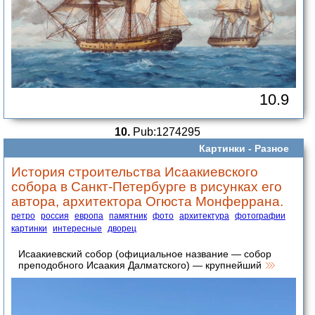
10.9
10.
Pub:1274295
Картинки -
Разное
История строительства Исаакиевского
собора в Санкт-Петербурге в рисунках его
автора, архитектора Огюста Монферрана.
ретро
россия
европа
памятник
фото
архитектура
фотографии
картинки
интересные
дворец
Исаакиевский собор (официальное название — собор
преподобного Исаакия Далматского) — крупнейший