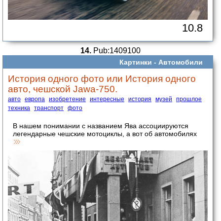
10.8
14.
Pub:1409100
Картинки -
Автомобили
История одного фото или История одного
авто, чешской Jawa-750.
авто
европа
изобретение
интересные
история
музей
прошлое
техника
транспорт
фото
В нашем понимании с названием Ява ассоциируются
легендарные чешские мотоциклы, а вот об автомобилях