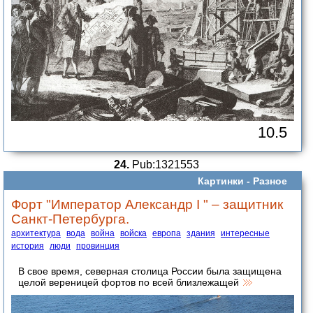
10.5
24.
Pub:1321553
Картинки -
Разное
Форт "Император Александр I " – защитник
Санкт-Петербурга.
архитектура
вода
война
войска
европа
здания
интересные
история
люди
провинция
В свое время, северная столица России была защищена
целой вереницей фортов по всей близлежащей