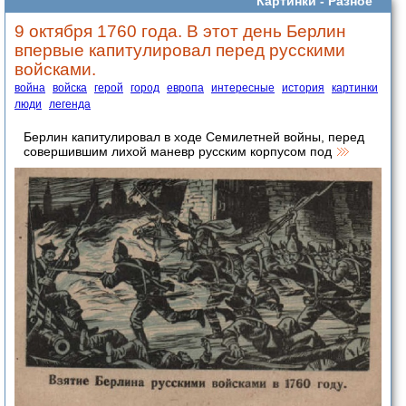
Картинки -
Разное
9 октября 1760 года. В этот день Берлин
впервые капитулировал перед русскими
войсками.
война
войска
герой
город
европа
интересные
история
картинки
люди
легенда
Берлин капитулировал в ходе Семилетней войны, перед
совершившим лихой маневр русским корпусом под