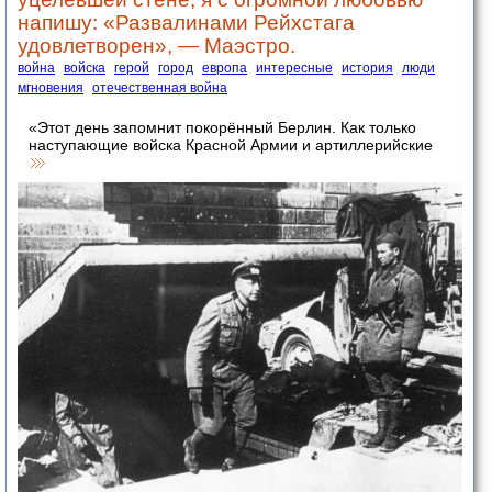
напишу: «Развалинами Рейхстага
удовлетворен», — Маэстро.
война
войска
герой
город
европа
интересные
история
люди
мгновения
отечественная война
«Этот день запомнит покорённый Берлин. Как только
наступающие войска Красной Армии и артиллерийские