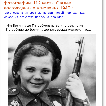
фотографии. 112 часть. Самые
долгожданные мгновенья 1945 г.
город
европа
интересные
история
герой
легенда
люди
мгновения
отечественная война
прошлое
«Из Берлина до Петербурга не дотянуться, но из
Петербурга до Берлина достать всегда можно», –граф