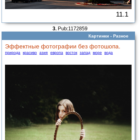
11.1
3.
Pub:1172859
Картинки -
Разное
Эффектные фотографии без фотошопа.
природа
красиво
азия
европа
восток
запад
море
вода