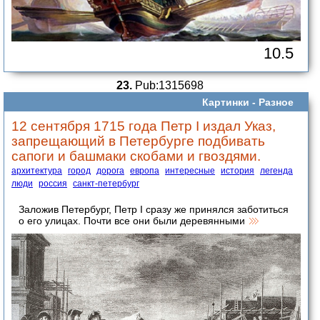
10.5
23.
Pub:1315698
Картинки -
Разное
12 сентября 1715 года Петр I издал Указ,
запрещающий в Петербурге подбивать
сапоги и башмаки скобами и гвоздями.
архитектура
город
дорога
европа
интересные
история
легенда
люди
россия
санкт-петербург
Заложив Петербург, Петр I сразу же принялся заботиться
о его улицах. Почти все они были деревянными