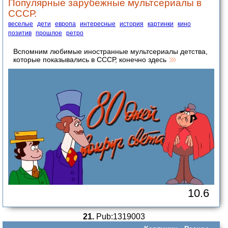
Популярные зарубежные мультсериалы в
СССР.
веселые
дети
европа
интересные
история
картинки
кино
позитив
прошлое
ретро
Вспомним любимые иностранные мультсериалы детства,
которые показывались в СССР, конечно здесь
10.6
21.
Pub:1319003