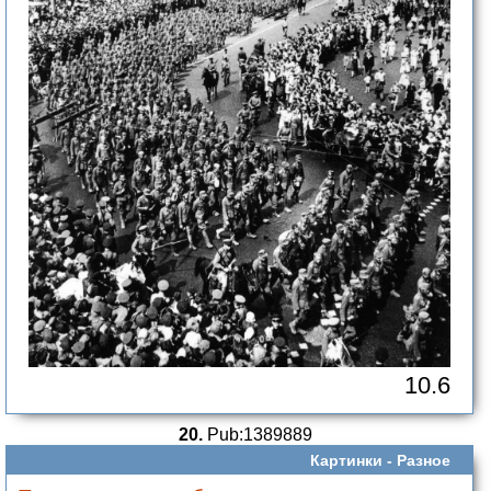
10.6
20.
Pub:1389889
Картинки -
Разное