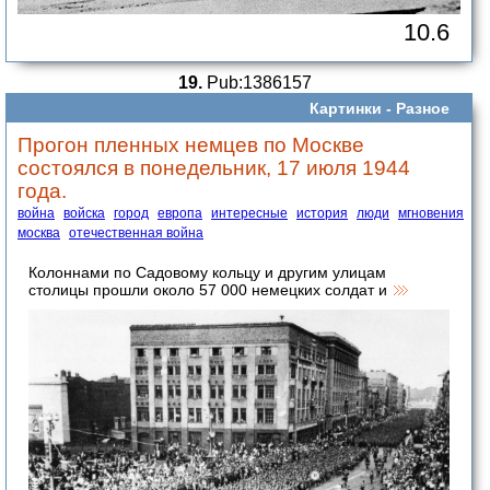
10.6
19.
Pub:1386157
Картинки -
Разное
Прогон пленных немцев по Москве
состоялся в понедельник, 17 июля 1944
года.
война
войска
город
европа
интересные
история
люди
мгновения
москва
отечественная война
Колоннами по Садовому кольцу и другим улицам
столицы прошли около 57 000 немецких солдат и