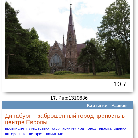
10.7
17.
Pub:1310686
Картинки -
Разное
Динабург – заброшенный город-крепость в
центре Европы.
провинция
путешествия
ссср
архитектура
город
европа
здания
интересные
история
памятник