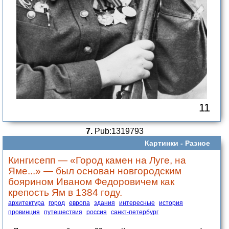
11
7.
Pub:1319793
Картинки -
Разное
Кингисепп — «Город камен на Луге, на
Яме...» — был основан новгородским
боярином Иваном Федоровичем как
крепость Ям в 1384 году.
архитектура
город
европа
здания
интересные
история
провинция
путешествия
россия
санкт-петербург