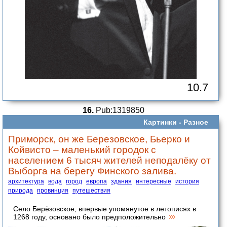
10.7
16.
Pub:1319850
Картинки -
Разное
Приморск, он же Березовское, Бьерко и
Койвисто – маленький городок с
населением 6 тысяч жителей неподалёку от
Выборга на берегу Финского залива.
архитектура
вода
город
европа
здания
интересные
история
природа
провинция
путешествия
Село Берёзовское, впервые упомянутое в летописях в
1268 году, основано было предположительно