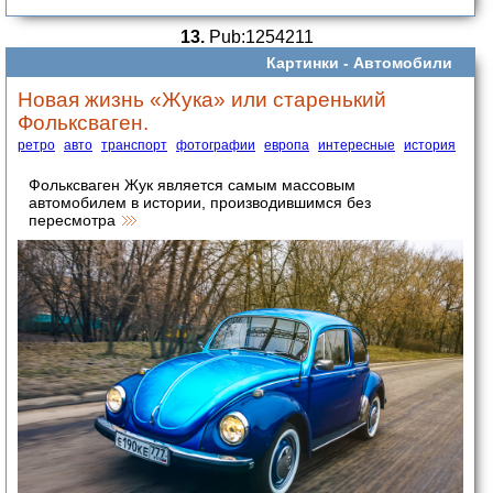
13.
Pub:1254211
Картинки -
Автомобили
Новая жизнь «Жука» или старенький
Фольксваген.
ретро
авто
транспорт
фотографии
европа
интересные
история
Фольксваген Жук является самым массовым
автомобилем в истории, производившимся без
пересмотра