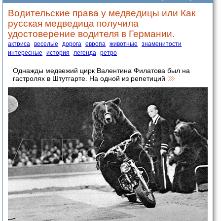
Водительские права у медведицы или Как
русская медведица получила
удостоверение водителя в Германии.
актриса
веселые
дорога
европа
животные
знаменитости
интересные
история
легенда
ретро
Однажды медвежий цирк Валентина Филатова был на
гастролях в Штутгарте. На одной из репетиций