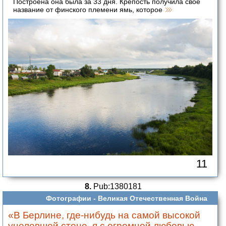
Построена она была за 33 дня. Крепость получила своё
название от финского племени ямь, которое
11
8.
Pub:1380181
Фотографии -
Великая Отечественная Война
«В Берлине, где-нибудь на самой высокой
уцелевшей стене, я с огромной любовью