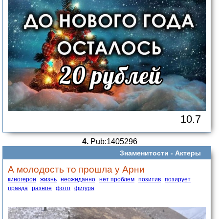
10.7
4.
Pub:1405296
Знаменитости -
Актеры
А молодость то прошла у Арни
киногерои
жизнь
неожиданно
нет проблем
позитив
позирует
правда
разное
фото
фигура