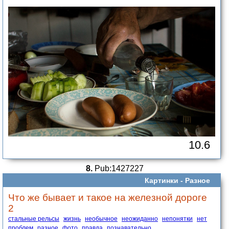
10.6
8.
Pub:1427227
Картинки -
Разное
Что же бывает и такое на железной дороге
2
стальные рельсы
жизнь
необычное
неожиданно
непонятки
нет
проблем
разное
фото
правда
познавательно