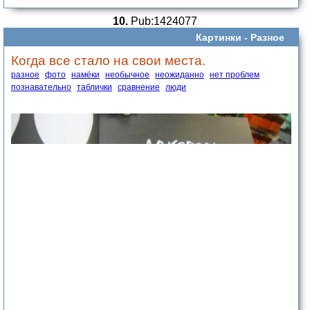
10.
Pub:1424077
Картинки -
Разное
Когда все стало на свои места.
разное
фото
намёки
необычное
неожиданно
нет проблем
познавательно
таблички
сравнение
люди