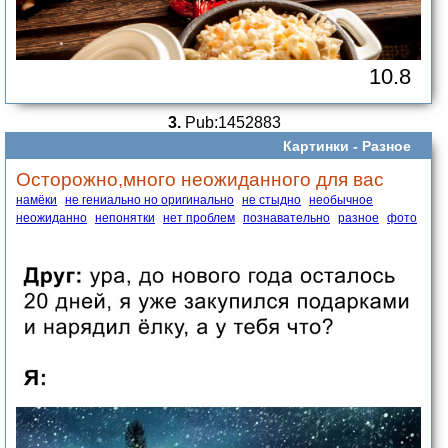
10.8
3.
Pub:1452883
Картинки -
Разное
Осторожно,много неожиданного для вас
намёки
не гениально но оригинально
не стыдно
необычное
неожиданно
непонятки
нет проблем
познавательно
разное
фото