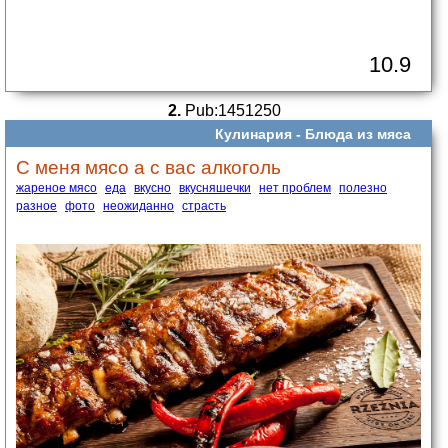
10.9
2.
Pub:1451250
Кулинария -
Блюда из мяса
С меня мясо а с вас алкоголь
жареное мясо
еда
вкусно
вкусняшечки
нет проблем
полезно
разное
фото
неожиданно
страсть