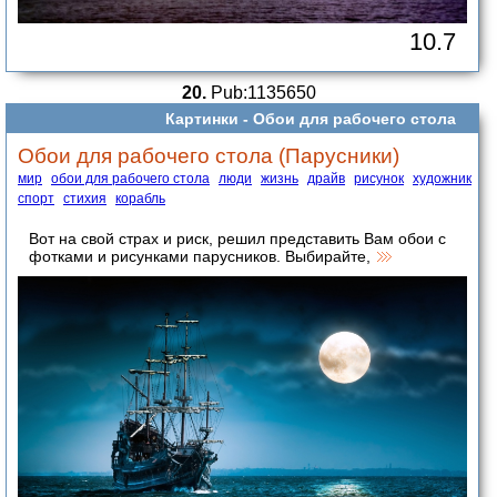
10.7
20.
Pub:1135650
Картинки -
Обои для рабочего стола
Обои для рабочего стола (Парусники)
мир
обои для рабочего стола
люди
жизнь
драйв
рисунок
художник
спорт
стихия
корабль
Вот на свой страх и риск, решил представить Вам обои с
фотками и рисунками парусников. Выбирайте,