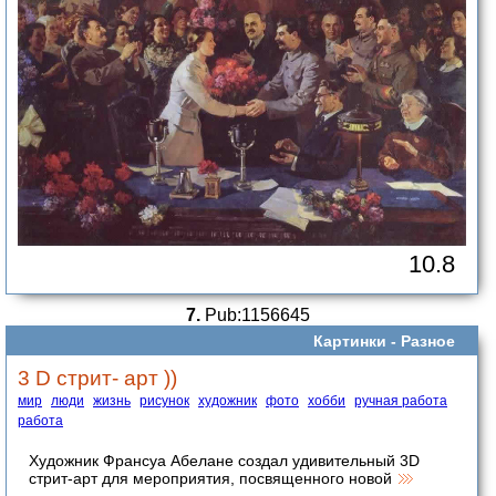
10.8
7.
Pub:1156645
Картинки -
Разное
3 D стрит- арт ))
мир
люди
жизнь
рисунок
художник
фото
хобби
ручная работа
работа
Художник Франсуа Абелане создал удивительный 3D
стрит-арт для мероприятия, посвященного новой