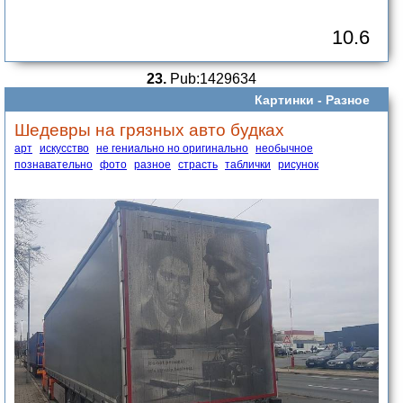
10.6
23.
Pub:1429634
Картинки -
Разное
Шедевры на грязных авто будках
арт
искусство
не гениально но оригинально
необычное
познавательно
фото
разное
страсть
таблички
рисунок