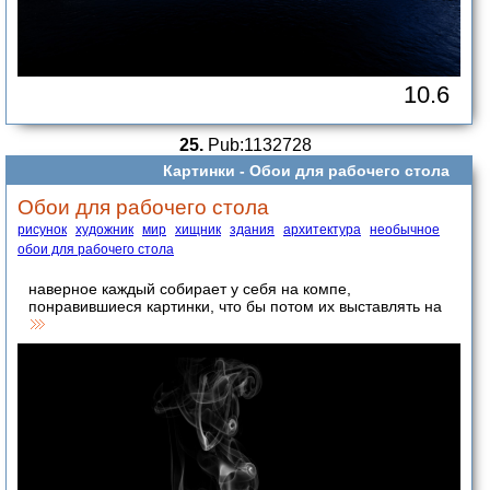
10.6
25.
Pub:1132728
Картинки -
Обои для рабочего стола
Обои для рабочего стола
рисунок
художник
мир
хищник
здания
архитектура
необычное
обои для рабочего стола
наверное каждый собирает у себя на компе,
понравившиеся картинки, что бы потом их выставлять на