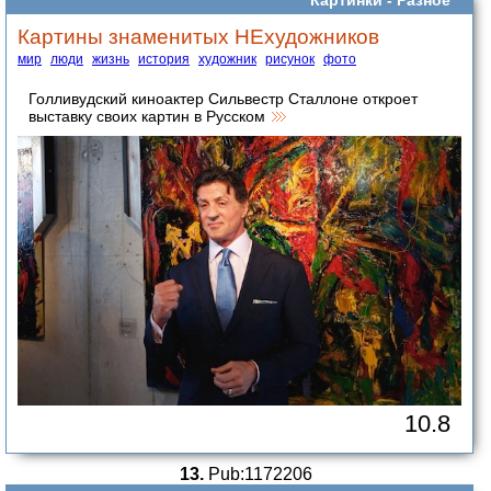
Картины знаменитых НЕхудожников
мир
люди
жизнь
история
художник
рисунок
фото
Голливудский киноактер Сильвестр Сталлоне откроет
выставку своих картин в Русском
10.8
13.
Pub:1172206