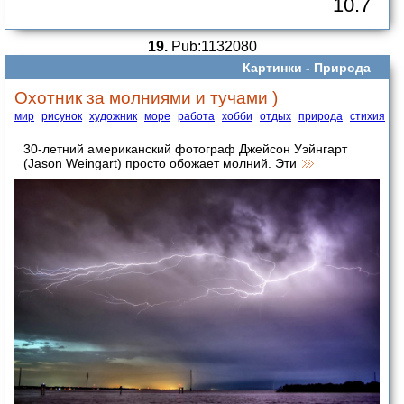
10.7
19.
Pub:1132080
Картинки -
Природа
Охотник за молниями и тучами )
мир
рисунок
художник
море
работа
хобби
отдых
природа
стихия
30-летний американский фотограф Джейсон Уэйнгарт
(Jason Weingart) просто обожает молний. Эти