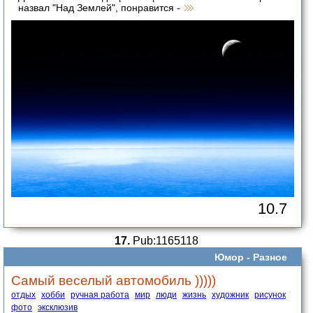
назвал "Над Землей", понравится -
10.7
17.
Pub:1165118
Юмор -
Разное
Самый веселый автомобиль )))))
отдых
хобби
ручная работа
мир
люди
жизнь
художник
рисунок
фото
эксклюзив