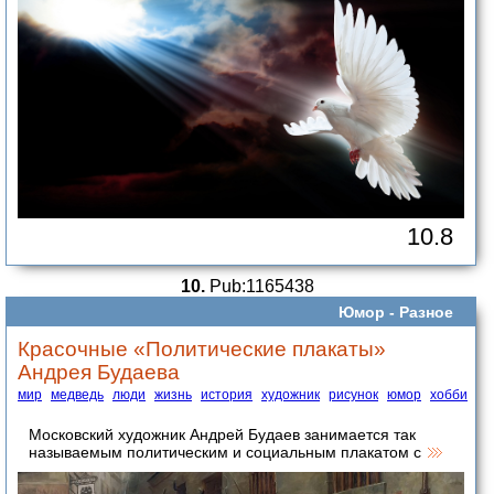
10.8
10.
Pub:1165438
Юмор -
Разное
Красочные «Политические плакаты»
Андрея Будаева
мир
медведь
люди
жизнь
история
художник
рисунок
юмор
хобби
Московский художник Андрей Будаев занимается так
называемым политическим и социальным плакатом с