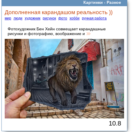
Картинки -
Разное
Дополненная карандашом реальность ))
мир
люди
художник
рисунок
фото
хобби
ручная работа
Фотохудожник Бен Хейн совмещает карандашные
рисунки и фотографию, воображение и
10.8