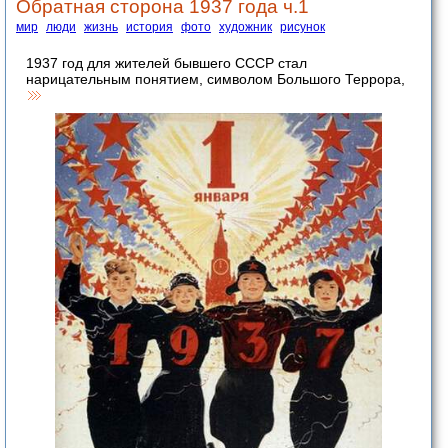
Обратная сторона 1937 года ч.1
мир
люди
жизнь
история
фото
художник
рисунок
1937 год для жителей бывшего СССР стал
нарицательным понятием, символом Большого Террора,