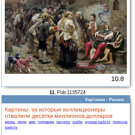
10.8
11.
Pub:1135724
Картинки -
Разное
Картины, за которые коллекционеры
отвалили десятки миллионов долларов
жизнь
люди
мир
художник
рисунок
хобби
ручная работа
природа
работа