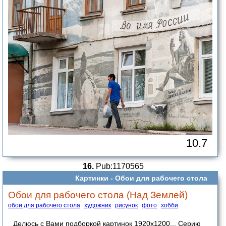
10.7
16.
Pub:1170565
Картинки -
Обои для рабочего стола
Обои для рабочего стола (Над Землей)
обои для рабочего стола
художник
рисунок
фото
хобби
Делюсь с Вами подборкой картинок 1920х1200... Серию