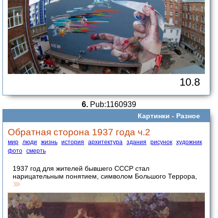
10.8
6.
Pub:1160939
Картинки -
Разное
Обратная сторона 1937 года ч.2
мир
люди
жизнь
история
архитектура
здания
рисунок
художник
фото
смерть
1937 год для жителей бывшего СССР стал
нарицательным понятием, символом Большого Террора,