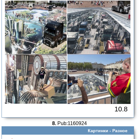
10.8
8.
Pub:1160924
Картинки -
Разное