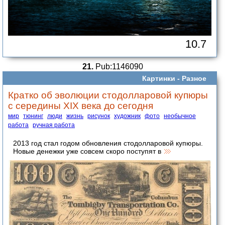
10.7
21.
Pub:1146090
Картинки -
Разное
Кратко об эволюции стодолларовой купюры
с середины XIX века до сегодня
мир
тюнинг
люди
жизнь
рисунок
художник
фото
необычное
работа
ручная работа
2013 год стал годом обновления стодолларовой купюры.
Новые денежки уже совсем скоро поступят в