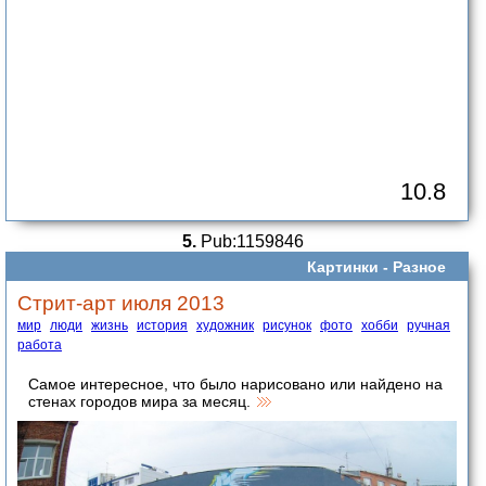
10.8
5.
Pub:1159846
Картинки -
Разное
Стрит-арт июля 2013
мир
люди
жизнь
история
художник
рисунок
фото
хобби
ручная
работа
Самое интересное, что было нарисовано или найдено на
стенах городов мира за месяц.