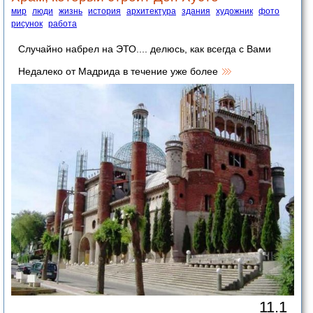
мир
люди
жизнь
история
архитектура
здания
художник
фото
рисунок
работа
Случайно набрел на ЭТО.... делюсь, как всегда с Вами
Недалеко от Мадрида в течение уже более
11.1