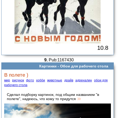
10.8
9.
Pub:1167430
Картинки -
Обои для рабочего стола
В полете )
мир
рисунок
фото
хобби
животные
драйв
адреналин
обои для
рабочего стола
Сделал подборку картинок, под общим названием "в
полете", надеюсь, что кому то придутся