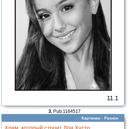
11.1
3.
Pub:1164517
Картинки -
Разное
Храм, который строит Дон Хусто