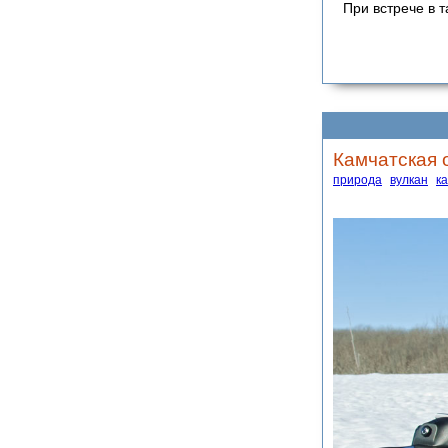
При встрече в 
Камчатская 
природа
вулкан
к