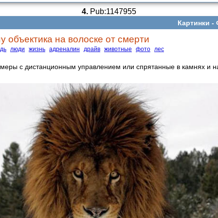
4.
Pub:1147955
Картинки -
ну объектика на волоске от смерти
дь
люди
жизнь
адреналин
драйв
животные
фото
лес
амеры с дистанционным управлением или спрятанные в камнях и н