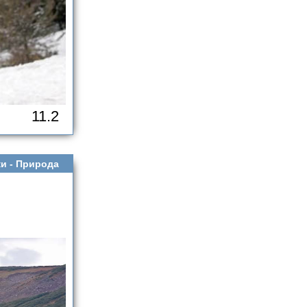
11.2
и -
Природа