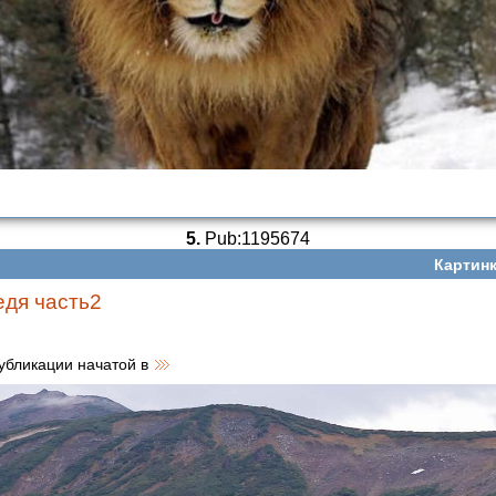
5.
Pub:1195674
Картинк
дя часть2
убликации начатой в