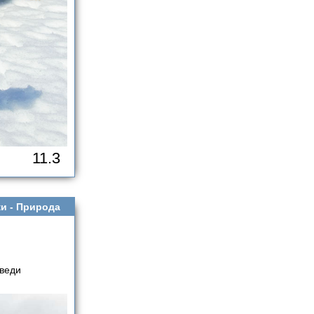
11.3
и -
Природа
дведи