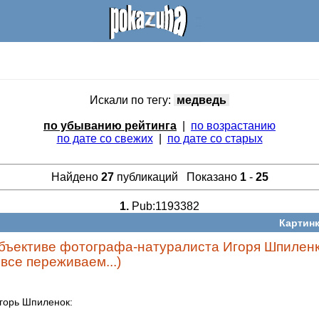
Искали по тегу:
медведь
по убыванию рейтинга
|
по возрастанию
по дате со свежих
|
по дате со старых
Найдено
27
публикаций Показано
1
-
25
1.
Pub:1193382
Картинк
бъективе фотографа-натуралиста Игоря Шпиленк
все переживаем...)
горь Шпиленок: