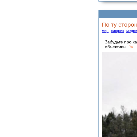
По ту сторо
мир
хищник
медве
Забудьте про к
объективы.