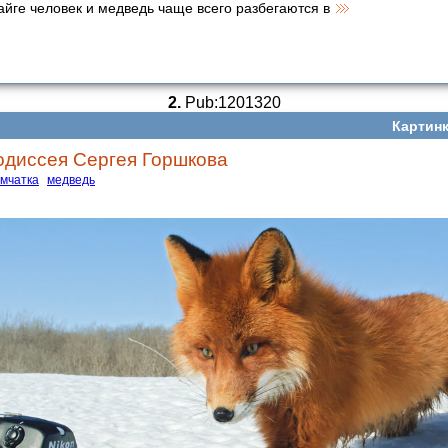
тайге человек и медведь чаще всего разбегаются в
2.
Pub:1201320
Картинк
одиссея Сергея Горшкова
амчатка
медведь