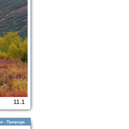
11.1
и -
Природа