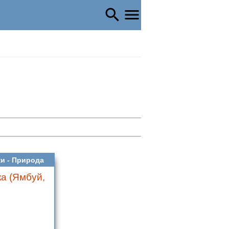
и -
Природа
а (Ямбуй,