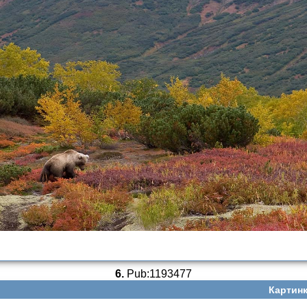
6.
Pub:1193477
Картинк