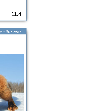
11.4
и -
Природа