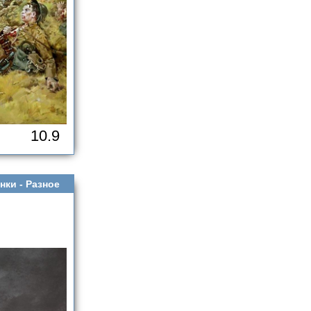
10.9
нки -
Разное