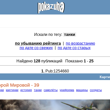
Искали по тегу:
танки
по убыванию рейтинга
|
по возрастанию
по дате со свежих
|
по дате со старых
Найдено
128
публикаций Показано
1
-
25
1.
Pub:1254660
Карти
рой Мировой - 39
нки
картинки
история
танки
самолёты
униформа
машины
солдаты