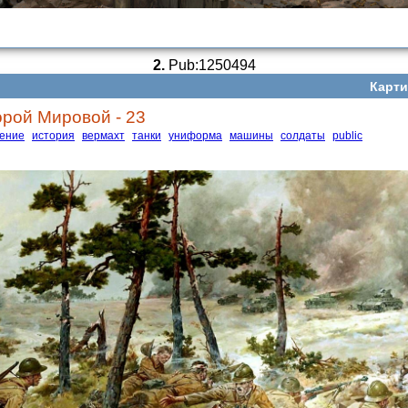
2.
Pub:1250494
Карти
рой Мировой - 23
ение
история
вермахт
танки
униформа
машины
солдаты
public