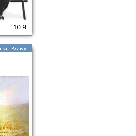
10.9
нки -
Разное