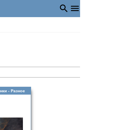
нки -
Разное