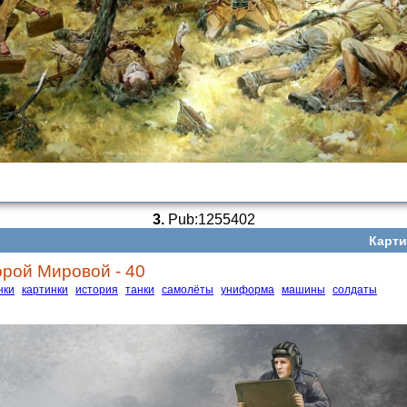
3.
Pub:1255402
Карти
рой Мировой - 40
нки
картинки
история
танки
самолёты
униформа
машины
солдаты