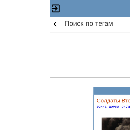
Поиск по тегам
Солдаты Вто
война
армия
рису