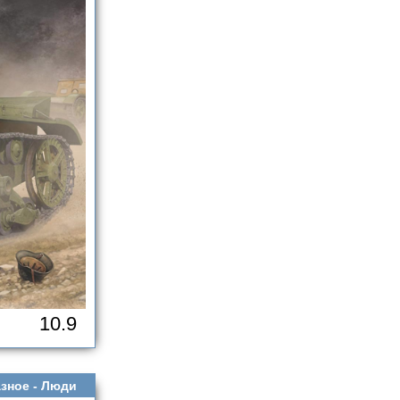
10.9
зное -
Люди