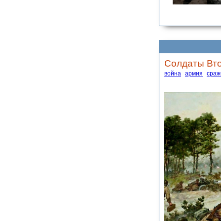
Солдаты Вто
война
армия
сраж