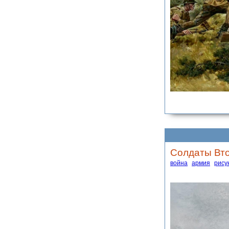
Солдаты Вто
война
армия
рису