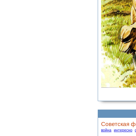
Советская ф
война
интересно