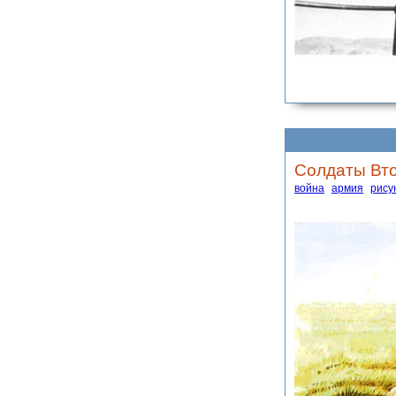
Солдаты Вто
война
армия
рису