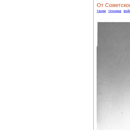
От Советск
танки
техника
вой