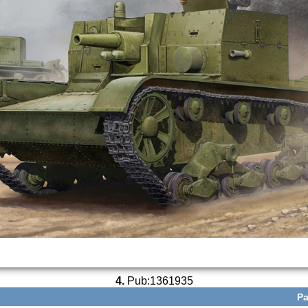
4.
Pub:1361935
Ра