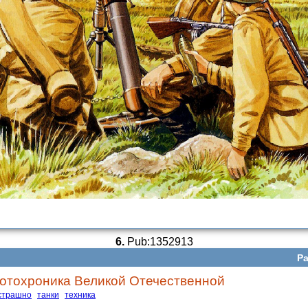
6.
Pub:1352913
Ра
отохроника Великой Отечественной
страшно
танки
техника