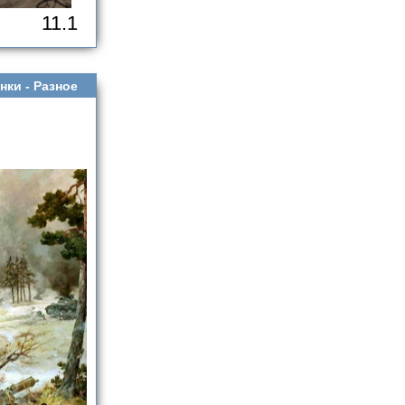
11.1
нки -
Разное