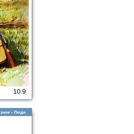
10.9
зное -
Люди