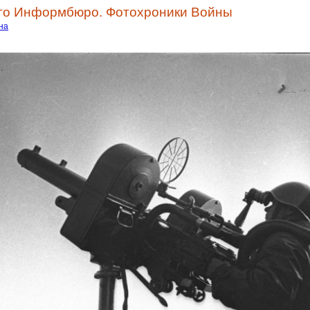
ого Информбюро. Фотохроники Войны
на