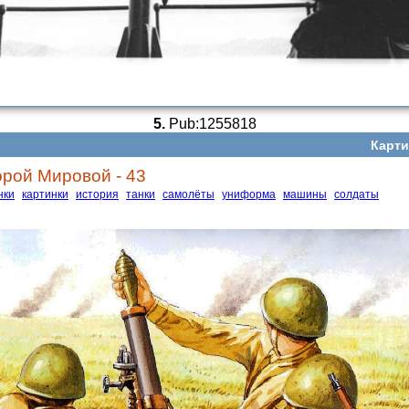
5.
Pub:1255818
Карти
рой Мировой - 43
нки
картинки
история
танки
самолёты
униформа
машины
солдаты