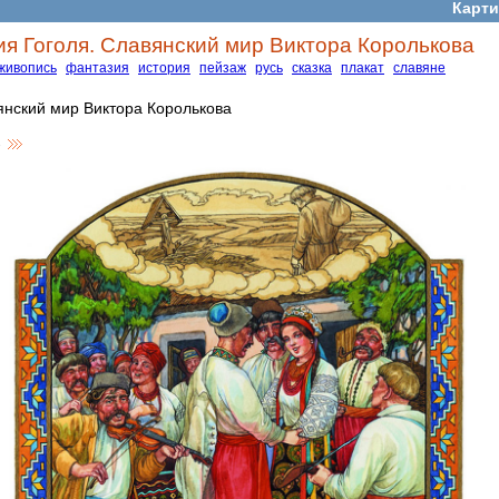
Карти
я Гоголя. Славянский мир Виктора Королькова
живопись
фантазия
история
пейзаж
русь
сказка
плакат
славяне
нский мир Виктора Королькова
-