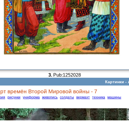
3.
Pub:1252028
Картинки -
рт времён Второй Мировой войны - 7
рия
рисунки
униформа
живопись
солдаты
вермахт
техника
машины