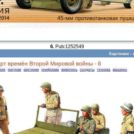
6.
Pub:1252549
Картинки -
рт времён Второй Мировой войны - 8
рия
рисунки
картинки
униформа
живопись
солдаты
техника
машины