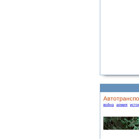
Автотранспо
война
армия
исто