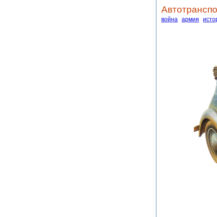
Автотранспо
война
армия
исто