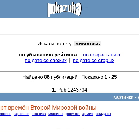
Искали по тегу:
живопись
по убыванию рейтинга
|
по возрастанию
по дате со свежих
|
по дате со старых
Найдено
86
публикаций Показано
1
-
25
1.
Pub:1243734
Картинки -
рт времён Второй Мировой войны
вопись
картинки
техника
машины
рисунки
армия
солдаты