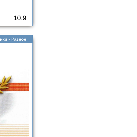
10.9
нки -
Разное