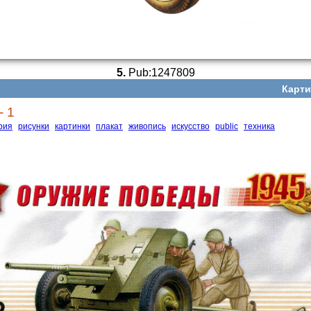
5.
Pub:1247809
Карти
- 1
рия
рисунки
картинки
плакат
живопись
искусство
public
техника