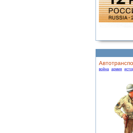
Автотранспо
война
армия
исто