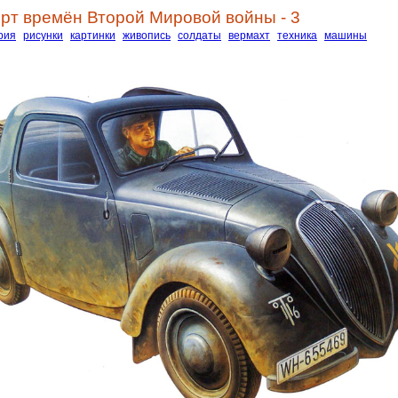
рт времён Второй Мировой войны - 3
рия
рисунки
картинки
живопись
солдаты
вермахт
техника
машины