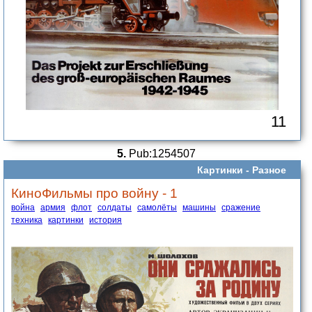
11
5.
Pub:1254507
Картинки -
Разное
КиноФильмы про войну - 1
война
армия
флот
солдаты
самолёты
машины
сражение
техника
картинки
история