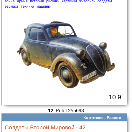
война
армия
история
рисунки
картинки
живопись
солдаты
вермахт
техника
машины
10.9
12.
Pub:1255693
Картинки -
Разное
Солдаты Второй Мировой - 42