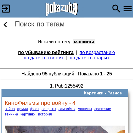
Поиск по тегам
Искали по тегу:
машины
по убыванию рейтинга
|
по возрастанию
по дате со свежих
|
по дате со старых
Найдено
95
публикаций Показано
1
-
25
1.
Pub:1255492
Картинки -
Разное
КиноФильмы про войну - 4
война
армия
флот
солдаты
самолёты
машины
сражение
техника
картинки
история