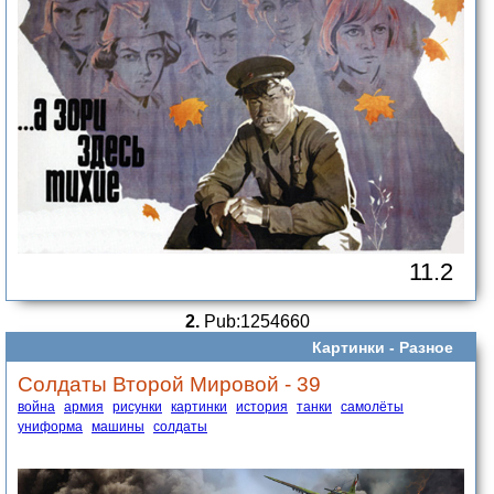
11.2
2.
Pub:1254660
Картинки -
Разное
Солдаты Второй Мировой - 39
война
армия
рисунки
картинки
история
танки
самолёты
униформа
машины
солдаты