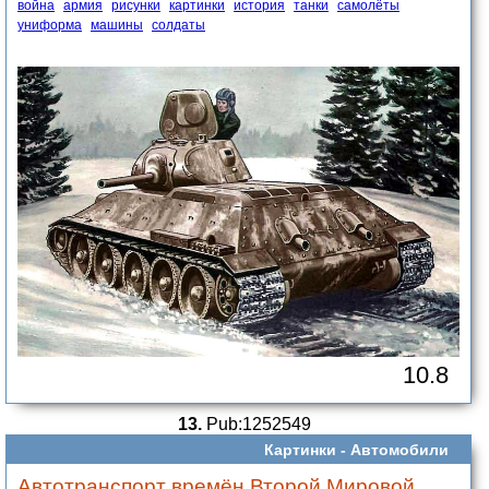
война
армия
рисунки
картинки
история
танки
самолёты
униформа
машины
солдаты
10.8
13.
Pub:1252549
Картинки -
Автомобили
Автотранспорт времён Второй Мировой