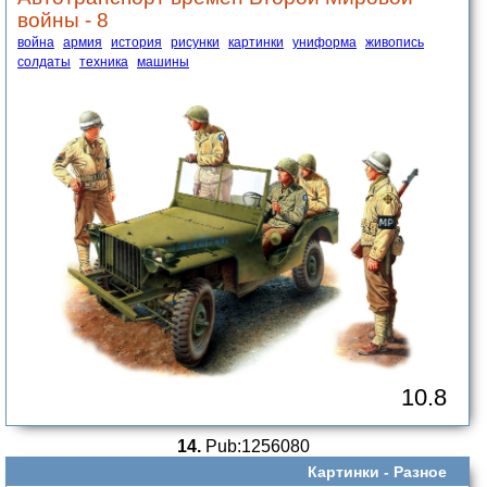
войны - 8
война
армия
история
рисунки
картинки
униформа
живопись
солдаты
техника
машины
10.8
14.
Pub:1256080
Картинки -
Разное