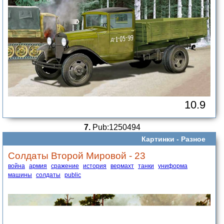
10.9
7.
Pub:1250494
Картинки -
Разное
Солдаты Второй Мировой - 23
война
армия
сражение
история
вермахт
танки
униформа
машины
солдаты
public