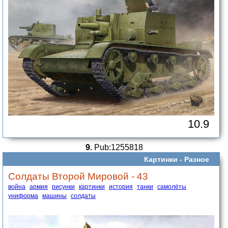
10.9
9.
Pub:1255818
Картинки -
Разное
Солдаты Второй Мировой - 43
война
армия
рисунки
картинки
история
танки
самолёты
униформа
машины
солдаты