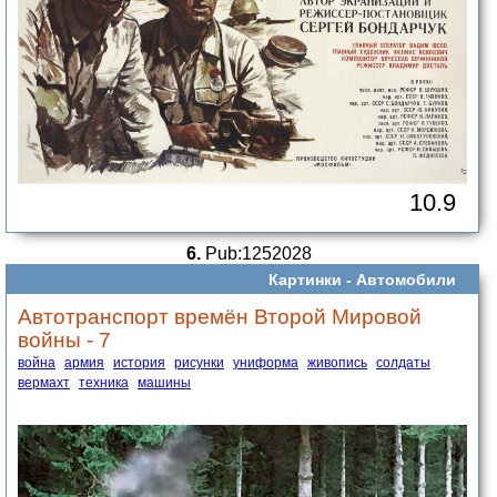
10.9
6.
Pub:1252028
Картинки -
Автомобили
Автотранспорт времён Второй Мировой
войны - 7
война
армия
история
рисунки
униформа
живопись
солдаты
вермахт
техника
машины