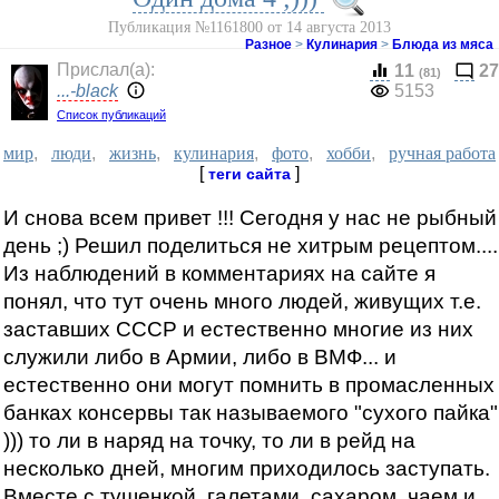
Публикация №1161800 от 14 августа 2013
Разное
>
Кулинария
>
Блюда из мяса
Прислал(a):
11
27
(81)
...-black
5153
Список публикаций
мир
,
люди
,
жизнь
,
кулинария
,
фото
,
хобби
,
ручная работа
[
]
теги сайта
И снова всем привет !!! Сегодня у нас не рыбный
день ;) Решил поделиться не хитрым рецептом....
Из наблюдений в комментариях на сайте я
понял, что тут очень много людей, живущих т.е.
заставших СССР и естественно многие из них
служили либо в Армии, либо в ВМФ... и
естественно они могут помнить в промасленных
банках консервы так называемого "сухого пайка"
))) то ли в наряд на точку, то ли в рейд на
несколько дней, многим приходилось заступать.
Вместе с тушенкой, галетами, сахаром, чаем и