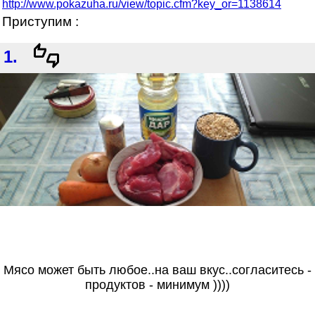
http://www.pokazuha.ru/view/topic.cfm?key_or=1138614
Приступим :
1.
Мясо может быть любое..на ваш вкус..согласитесь -
продуктов - минимум ))))