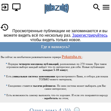
Просмотренные публикации не запоминаются и вы
можете видеть всё по нескольку раз.
Зарегистрируйтесь
чтобы видеть только новое.
Где я нахожусь?
Pokazuha.ru
Вы сейчас на необычном развлекательном сервере
:
Порядка
четверти миллиона публикаций
, разложенных по 270 темам. При таком
огромном выборе каждый найдет что-то интересное для себя. Новые публикации
каждые 5-10 минут
;
Есть
уникальная система запоминания
просмотренного Вами, и отбора для показа
ТОЛЬКО нового материала;
Ежедневно ставятся
тысячи рейтингов
. По ним система может выбирать для Вас
самое интересное;
Есть возможность самому выложить что-то хорошее. И если это понравится народу
-
заработать
на этом;
Один дома 4 ;)))