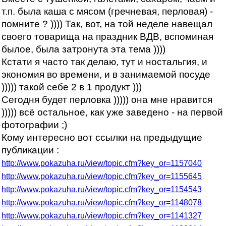
т.п. была каша с мясом (гречневая, перловая) -
помните ? )))) Так, вот, на той неделе навещал
своего товарища на праздник ВДВ, вспоминая
былое, была затронута эта тема ))))
Кстати я часто так делаю, тут и ностальгия, и
экономия во времени, и в занимаемой посуде
))))) такой себе 2 в 1 продукт )))
Сегодня будет перловка ))))) она мне нравится
))))) всё остальное, как уже заведено - на первой
фотографии ;)
Кому интересно вот ссылки на предыдущие
публикации :
http://www.pokazuha.ru/view/topic.cfm?key_or=1157040
http://www.pokazuha.ru/view/topic.cfm?key_or=1155645
http://www.pokazuha.ru/view/topic.cfm?key_or=1154543
http://www.pokazuha.ru/view/topic.cfm?key_or=1148078
http://www.pokazuha.ru/view/topic.cfm?key_or=1141327