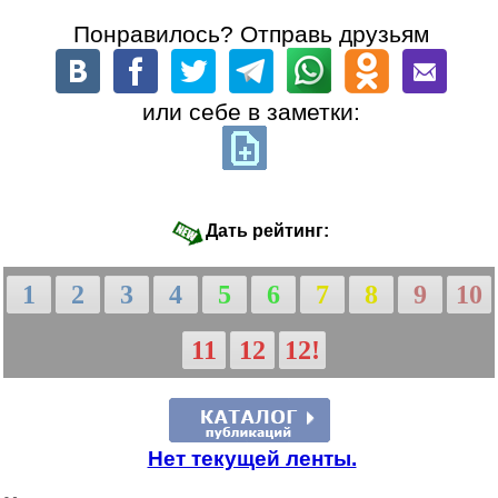
Понравилось? Отправь друзьям
или себе в заметки:
Дать рейтинг:
1
2
3
4
5
6
7
8
9
10
11
12
12!
Нет текущей ленты.