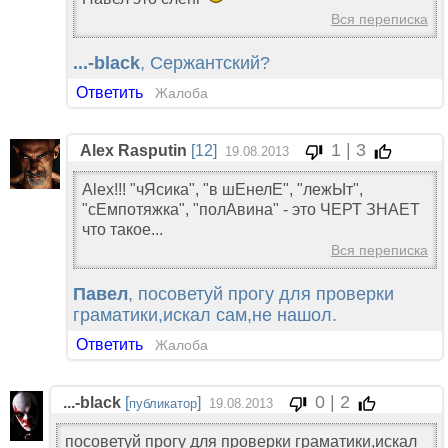
Вся переписка
...-black
, Сержантский?
Ответить
Жалоба
1 | 3
Alex Rasputin
[12]
19.08.2013
Alex!!! "чЯсика", "в шЕнелЕ", "лежЫт",
"сЕмпотяжка", "полАвина" - это ЧЕРТ ЗНАЕТ
что такое...
Вся переписка
Павел
, посоветуй прогу для проверки
граматики,искал сам,не нашол.
Ответить
Жалоба
0 | 2
...-black
[
]
публикатор
19.08.2013
посоветуй прогу для проверки граматики,искал