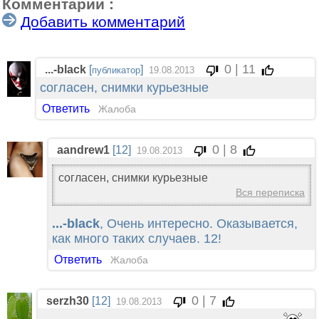
Комментарии :
Добавить комментарий
0 | 11
...-black
[
]
публикатор
19.08.2013
согласен, снимки курьезные
Ответить
Жалоба
0 | 8
aandrew1
[12]
19.08.2013
согласен, снимки курьезные
Вся переписка
...-black
, Очень интересно. Оказывается,
как много таких случаев. 12!
Ответить
Жалоба
0 | 7
serzh30
[12]
19.08.2013