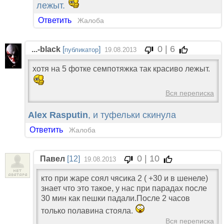
лежыт.
Ответить
Жалоба
0 | 6
...-black
[
]
публикатор
19.08.2013
хотя на 5 фотке семпотяжка так красиво лежыт.
Вся переписка
Alex Rasputin
, и туфельки скинула
Ответить
Жалоба
0 | 10
Павел
[12]
19.08.2013
кто при жаре соял чясика 2 ( +30 и в шенеле)
знает что это такое, у нас при парадах после
30 мин как пешки падали.После 2 часов
только полавина стояла.
Вся переписка