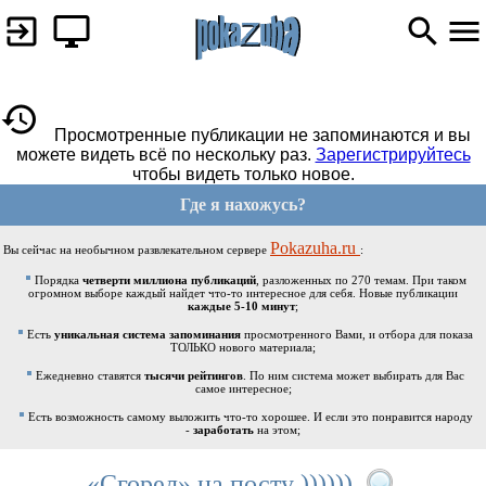
Просмотренные публикации не запоминаются и вы
можете видеть всё по нескольку раз.
Зарегистрируйтесь
чтобы видеть только новое.
Где я нахожусь?
Pokazuha.ru
Вы сейчас на необычном развлекательном сервере
:
Порядка
четверти миллиона публикаций
, разложенных по 270 темам. При таком
огромном выборе каждый найдет что-то интересное для себя. Новые публикации
каждые 5-10 минут
;
Есть
уникальная система запоминания
просмотренного Вами, и отбора для показа
ТОЛЬКО нового материала;
Ежедневно ставятся
тысячи рейтингов
. По ним система может выбирать для Вас
самое интересное;
Есть возможность самому выложить что-то хорошее. И если это понравится народу
-
заработать
на этом;
«Сгорел» на посту ))))))