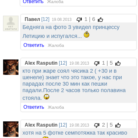
Ответить
Жалоба
1 | 6
Павел
[12]
19.08.2013
Бедняга на фото 3 увидел принцессу
Летицию и испугался...
Ответить
Жалоба
1 | 5
Alex Rasputin
[12]
19.08.2013
кто при жаре соял чясика 2 ( +30 и в
шенеле) знает что это такое, у нас при
парадах после 30 мин как пешки
падали.После 2 часов только полавина
стояла.
Ответить
Жалоба
2 | 5
Alex Rasputin
[12]
19.08.2013
хотя на 5 фотке семпотяжка так красиво