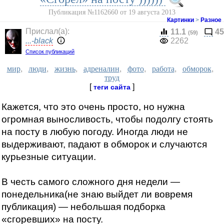
Публикация №1162660 от 19 августа 2013
Картинки
>
Разное
Прислал(a):
11.1
45
(59)
...-black
2262
Список публикаций
мир
,
люди
,
жизнь
,
адреналин
,
фото
,
работа
,
обморок
,
труд
[
]
теги сайта
Кажется, что это очень просто, но нужна
огромная выносливость, чтобы подолгу стоять
на посту в любую погоду. Иногда люди не
выдерживают, падают в обморок и случаются
курьезные ситуации.
В честь самого сложного дня недели —
понедельника(не знаю выйдет ли вовремя
публикация) — небольшая подборка
«сгоревших» на посту.