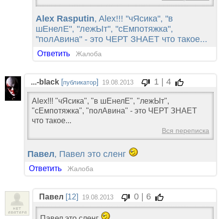
Alex Rasputin
, Alex!!! "чЯсика", "в
шЕнелЕ", "лежЫт", "сЕмпотяжка",
"полАвина" - это ЧЕРТ ЗНАЕТ что такое...
Ответить
Жалоба
1 | 4
...-black
[
]
публикатор
19.08.2013
Alex!!! "чЯсика", "в шЕнелЕ", "лежЫт",
"сЕмпотяжка", "полАвина" - это ЧЕРТ ЗНАЕТ
что такое...
Вся переписка
Павел
, Павел это сленг
Ответить
Жалоба
0 | 6
Павел
[12]
19.08.2013
Павел это сленг