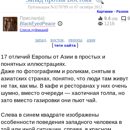
Публикация №1170789 от 07 октября 2013
Картинки
>
Разное
Прислал(a):
9.4
9
(33)
BlackEyedPeace
1216
Список публикаций
запад
,
восток
,
европа
,
азия
[
]
теги сайта
17 отличий Европы от Азии в простых и
понятных иллюстрациях.
Даже по фотографиям и роликам, снятым в
азиатских странах, понятно, что люди там живут
не так, как мы. В кафе и ресторанах у них очень
шумно, вместо очереди — хаотичная толпа, но
зато вместо газировки они пьют чай.
Слева в синем квадрате изображены
особенности поведения западного человека в
той или иной ситуации, справа, в красном