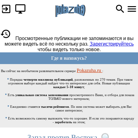
Просмотренные публикации не запоминаются и вы
можете видеть всё по нескольку раз.
Зарегистрируйтесь
чтобы видеть только новое.
Где я нахожусь?
Pokazuha.ru
Вы сейчас на необычном развлекательном сервере
:
Порядка
четверти миллиона публикаций
, разложенных по 270 темам. При таком
огромном выборе каждый найдет что-то интересное для себя. Новые публикации
каждые 5-10 минут
;
Есть
уникальная система запоминания
просмотренного Вами, и отбора для показа
ТОЛЬКО нового материала;
Ежедневно ставятся
тысячи рейтингов
. По ним система может выбирать для Вас
самое интересное;
Есть возможность самому выложить что-то хорошее. И если это понравится народу
-
заработать
на этом;
Запад против Востока