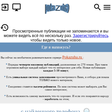
Просмотренные публикации не запоминаются и вы
можете видеть всё по нескольку раз.
Зарегистрируйтесь
чтобы видеть только новое.
Где я нахожусь?
Pokazuha.ru
Вы сейчас на необычном развлекательном сервере
:
Порядка
четверти миллиона публикаций
, разложенных по 270 темам. При таком
огромном выборе каждый найдет что-то интересное для себя. Новые публикации
каждые 5-10 минут
;
Есть
уникальная система запоминания
просмотренного Вами, и отбора для показа
ТОЛЬКО нового материала;
Ежедневно ставятся
тысячи рейтингов
. По ним система может выбирать для Вас
самое интересное;
Есть возможность самому выложить что-то хорошее. И если это понравится народу
-
заработать
на этом;
с найденного телефона