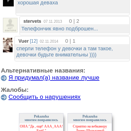
хорошая деваха
0 | 2
stervets
07.11.2013
Телефончик явно подброшен...
0 | 1
Vuer
[12]
02.11.2014
сперли телефон у девочки а там такое,
девочки будьте внимательны ))))
Альтернативные названия:
Я придумал(а) название лучше
Жалобы:
Сообщить о нарушениях
Pokazuha
Pokazuha
многим понравилось
многим понравилось
ОНА:"Да , ещё! ААА_ААА!
Стриптиз на вебкамеру
Ешё! "
Дианы Шурыгиной