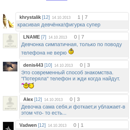
1 | 7
khrystalik
[12]
14.10.2013
красивая девчёнка!фигурка супер
0 | 7
LNAME
[7]
14.10.2013
Девчонка симпатичная, только по поводу
телефона не верю
0 | 3
denis443
[10]
14.10.2013
Это современный способ знакомства.
"Потеряла" телефон и жди когда найдут.
0 | 3
Alex
[12]
14.10.2013
Девочка сама себя,и фоткает,и ублажает-в
этом что- то есть...
0 | 1
Vadwen
[12]
14.10.2013