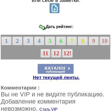
или себе в заметки:
Дать рейтинг:
1
2
3
4
5
6
7
8
9
10
11
12
12!
Нет текущей ленты.
Комментарии :
Вы не VIP и не видите публикацию.
Добавление комментария
невозможно.
Стать VIP