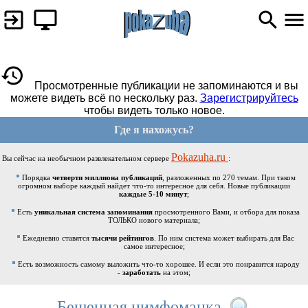
Просмотренные публикации не запоминаются и вы
можете видеть всё по нескольку раз.
Зарегистрируйтесь
чтобы видеть только новое.
Где я нахожусь?
Pokazuha.ru
Вы сейчас на необычном развлекательном сервере
:
Порядка
четверти миллиона публикаций
, разложенных по 270 темам. При таком
огромном выборе каждый найдет что-то интересное для себя. Новые публикации
каждые 5-10 минут
;
Есть
уникальная система запоминания
просмотренного Вами, и отбора для показа
ТОЛЬКО нового материала;
Ежедневно ставятся
тысячи рейтингов
. По ним система может выбирать для Вас
самое интересное;
Есть возможность самому выложить что-то хорошее. И если это понравится народу
-
заработать
на этом;
Бешенная нимфоманка