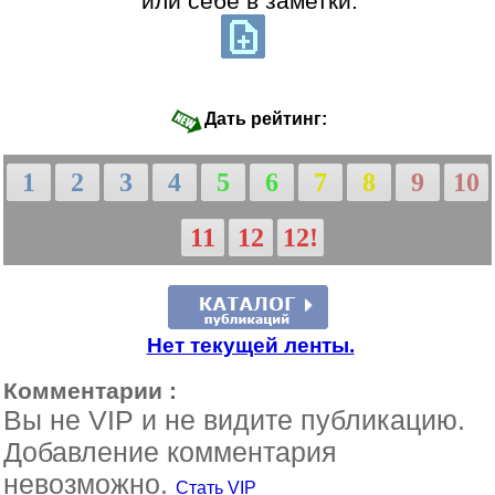
или себе в заметки:
Дать рейтинг:
1
2
3
4
5
6
7
8
9
10
11
12
12!
Нет текущей ленты.
Комментарии :
Вы не VIP и не видите публикацию.
Добавление комментария
невозможно.
Стать VIP