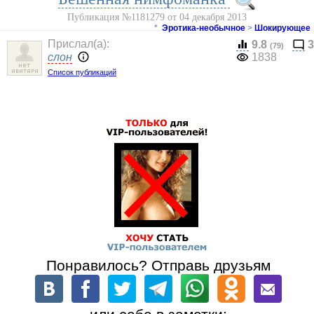
Публикация №1181279 от 04 декабря 2013
*
Эротика-необычное
>
Шокирующее
Прислал(a):
9.8
3
(79)
слон
1838
Список публикаций
Понравилось? Отправь друзьям