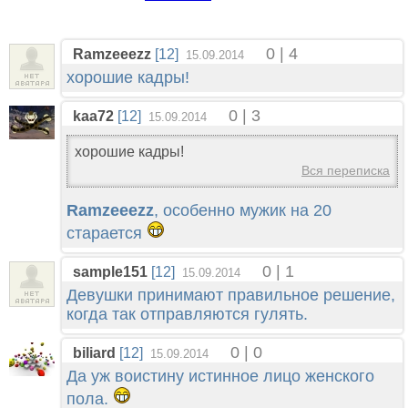
0 | 4
Ramzeeezz
[12]
15.09.2014
хорошие кадры!
0 | 3
kaa72
[12]
15.09.2014
хорошие кадры!
Вся переписка
Ramzeeezz
, особенно мужик на 20
старается
0 | 1
sample151
[12]
15.09.2014
Девушки принимают правильное решение,
когда так отправляются гулять.
0 | 0
biliard
[12]
15.09.2014
Да уж воистину истинное лицо женского
пола.