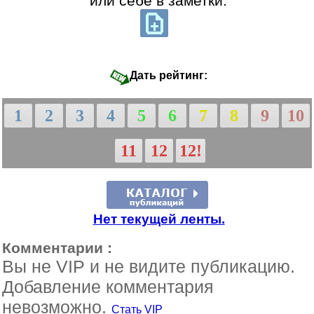
или себе в заметки:
Дать рейтинг:
1
2
3
4
5
6
7
8
9
10
11
12
12!
Нет текущей ленты.
Комментарии :
Вы не VIP и не видите публикацию.
Добавление комментария
невозможно.
Стать VIP