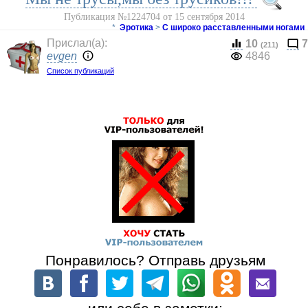
Публикация №1224704 от 15 сентября 2014
*
Эротика
>
С широко расставленными ногами
Прислал(a):
10
7
(211)
evgen
4846
Список публикаций
Понравилось? Отправь друзьям