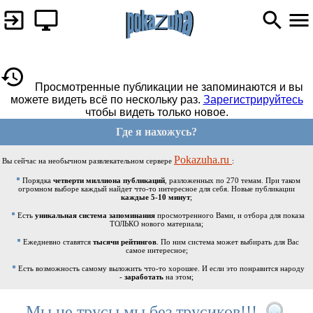
Просмотренные публикации не запоминаются и вы
можете видеть всё по нескольку раз.
Зарегистрируйтесь
чтобы видеть только новое.
Где я нахожусь?
Pokazuha.ru
Вы сейчас на необычном развлекательном сервере
:
Порядка
четверти миллиона публикаций
, разложенных по 270 темам. При таком
огромном выборе каждый найдет что-то интересное для себя. Новые публикации
каждые 5-10 минут
;
Есть
уникальная система запоминания
просмотренного Вами, и отбора для показа
ТОЛЬКО нового материала;
Ежедневно ставятся
тысячи рейтингов
. По ним система может выбирать для Вас
самое интересное;
Есть возможность самому выложить что-то хорошее. И если это понравится народу
-
заработать
на этом;
Мы не трусы,мы без трусиков!!!