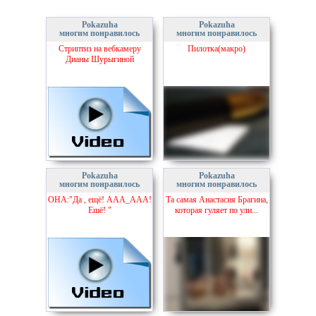
Pokazuha
Pokazuha
многим понравилось
многим понравилось
Стриптиз на вебкамеру
Пилотка(макро)
Дианы Шурыгиной
Pokazuha
Pokazuha
многим понравилось
многим понравилось
ОНА:"Да , ещё! ААА_ААА!
Та самая Анастасия Брагина,
Ешё! "
которая гуляет по ули...