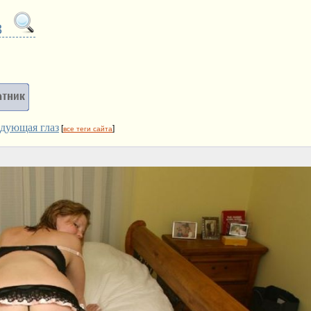
3
адующая глаз
[
]
все теги сайта