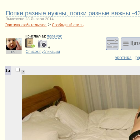
Попки разные нужны, попки разные важны -4
Выложено 28 Января 2014
>
Эротика-любительское
Свободный стиль
Прислал(a):
попенок
0
Список публикаций
>50
эротика
р
,
1▲