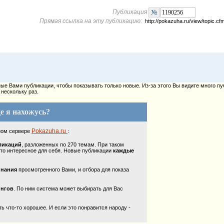
Публикация
Прямая ссылка на эту публикацию:
http://pokazuha.ru/view/topic.
е Вами публикации, чтобы показывать только новые. Из-за этого Вы видите много пу
нескольку раз.
е я нахожусь?
Pokazuha.ru
ном сервере
:
ликаций
, разложенных по 270 темам. При таком
то интересное для себя. Новые публикации
каждые
инания
просмотренного Вами, и отбора для показа
ингов
. По ним система может выбирать для Вас
 что-то хорошее. И если это понравится народу -