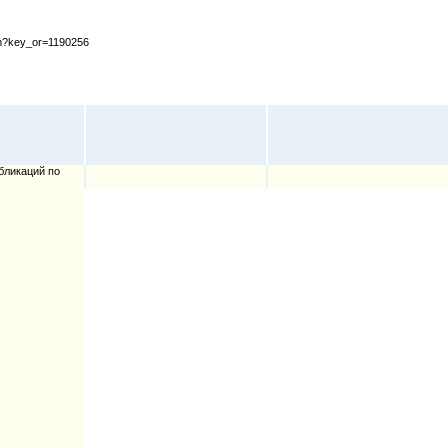
cfm?key_or=1190256
бликаций по