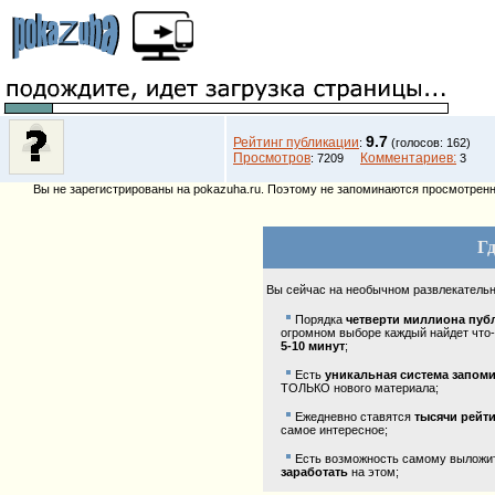
9.7
Рейтинг публикации
:
(голосов: 162)
Просмотров
Комментариев:
: 7209
3
Вы не зарегистрированы на pokazuha.ru. Поэтому не запоминаются просмотренны
Гд
Вы сейчас на необычном развлекатель
Порядка
четверти миллиона пуб
огромном выборе каждый найдет что-
5-10 минут
;
Есть
уникальная система запом
ТОЛЬКО нового материала;
Ежедневно ставятся
тысячи рейт
самое интересное;
Есть возможность самому выложить
заработать
на этом;