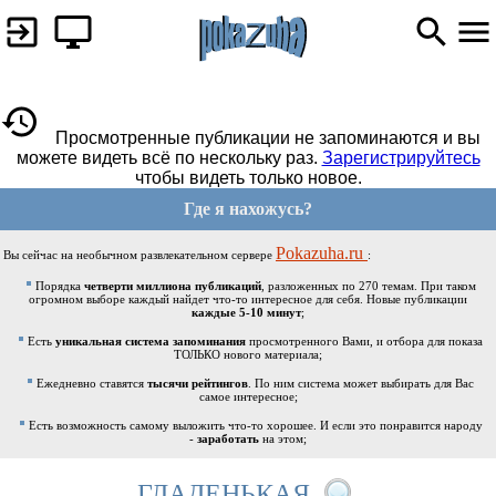
Просмотренные публикации не запоминаются и вы
можете видеть всё по нескольку раз.
Зарегистрируйтесь
чтобы видеть только новое.
Где я нахожусь?
Pokazuha.ru
Вы сейчас на необычном развлекательном сервере
:
Порядка
четверти миллиона публикаций
, разложенных по 270 темам. При таком
огромном выборе каждый найдет что-то интересное для себя. Новые публикации
каждые 5-10 минут
;
Есть
уникальная система запоминания
просмотренного Вами, и отбора для показа
ТОЛЬКО нового материала;
Ежедневно ставятся
тысячи рейтингов
. По ним система может выбирать для Вас
самое интересное;
Есть возможность самому выложить что-то хорошее. И если это понравится народу
-
заработать
на этом;
ГЛАДЕНЬКАЯ