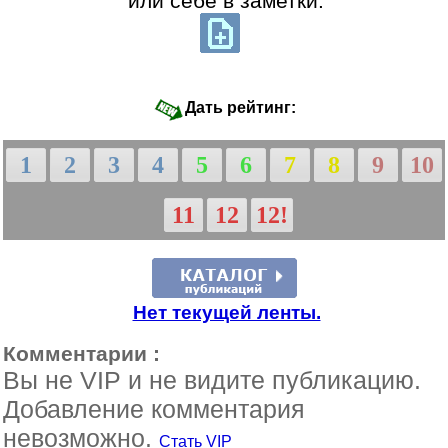
или себе в заметки:
Дать рейтинг:
1
2
3
4
5
6
7
8
9
10
11
12
12!
Нет текущей ленты.
Комментарии :
Вы не VIP и не видите публикацию.
Добавление комментария
невозможно.
Стать VIP