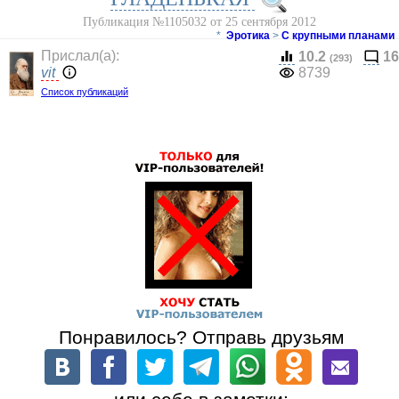
Публикация №1105032 от 25 сентября 2012
*
Эротика
>
С крупными планами
Прислал(a):
10.2
16
(293)
vit
8739
Список публикаций
Понравилось? Отправь друзьям