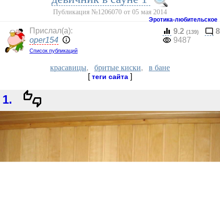
Публикация №1206070 от 05 мая 2014
Эротика-любительское
Прислал(a):
9.2
8
(139)
oper154
9487
Список публикаций
красавицы
,
бритые киски
,
в бане
[
]
теги сайта
1.