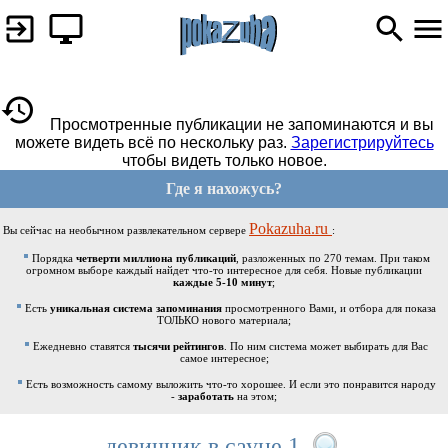
Просмотренные публикации не запоминаются и вы
можете видеть всё по нескольку раз.
Зарегистрируйтесь
чтобы видеть только новое.
Где я нахожусь?
Pokazuha.ru
Вы сейчас на необычном развлекательном сервере
:
Порядка
четверти миллиона публикаций
, разложенных по 270 темам. При таком
огромном выборе каждый найдет что-то интересное для себя. Новые публикации
каждые 5-10 минут
;
Есть
уникальная система запоминания
просмотренного Вами, и отбора для показа
ТОЛЬКО нового материала;
Ежедневно ставятся
тысячи рейтингов
. По ним система может выбирать для Вас
самое интересное;
Есть возможность самому выложить что-то хорошее. И если это понравится народу
-
заработать
на этом;
девичник в сауне 1