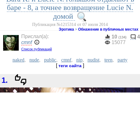
баре - 8, а точнее возвращение Lucie N.
домой
Публикация №1215314 от 07 июля 2014
Эротика
>
Обнажение в публичных местах
Прислал(a):
10
4
(134)
cmnf
15077
Список публикаций
naked
,
nude
,
public
,
cmnf
,
nip
,
nudist
,
teen
,
party
[
]
теги сайта
1.