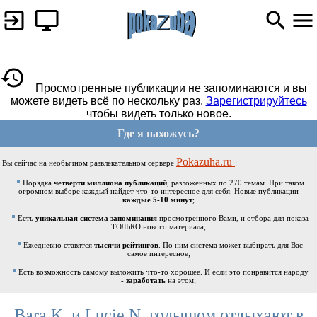
Просмотренные публикации не запоминаются и вы
можете видеть всё по нескольку раз.
Зарегистрируйтесь
чтобы видеть только новое.
Где я нахожусь?
Pokazuha.ru
Вы сейчас на необычном развлекательном сервере
:
Порядка
четверти миллиона публикаций
, разложенных по 270 темам. При таком
огромном выборе каждый найдет что-то интересное для себя. Новые публикации
каждые 5-10 минут
;
Есть
уникальная система запоминания
просмотренного Вами, и отбора для показа
ТОЛЬКО нового материала;
Ежедневно ставятся
тысячи рейтингов
. По ним система может выбирать для Вас
самое интересное;
Есть возможность самому выложить что-то хорошее. И если это понравится народу
-
заработать
на этом;
Bara K. и Lucie N. голышом отдыхают в