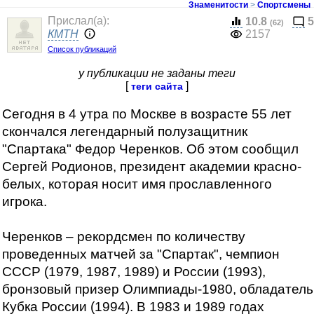
Знаменитости
>
Спортсмены
Прислал(a):
10.8
5
(62)
КМТН
2157
Список публикаций
у публикации не заданы теги
[
]
теги сайта
Сегодня в 4 утра по Москве в возрасте 55 лет
скончался легендарный полузащитник
"Спартака" Федор Черенков. Об этом сообщил
Сергей Родионов, президент академии красно-
белых, которая носит имя прославленного
игрока.
Черенков – рекордсмен по количеству
проведенных матчей за "Спартак", чемпион
СССР (1979, 1987, 1989) и России (1993),
бронзовый призер Олимпиады-1980, обладатель
Кубка России (1994). В 1983 и 1989 годах