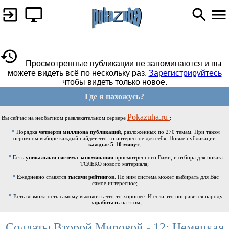
Просмотренные публикации не запоминаются и вы
можете видеть всё по нескольку раз.
Зарегистрируйтесь
чтобы видеть только новое.
Где я нахожусь?
Pokazuha.ru
Вы сейчас на необычном развлекательном сервере
:
Порядка
четверти миллиона публикаций
, разложенных по 270 темам. При таком
огромном выборе каждый найдет что-то интересное для себя. Новые публикации
каждые 5-10 минут
;
Есть
уникальная система запоминания
просмотренного Вами, и отбора для показа
ТОЛЬКО нового материала;
Ежедневно ставятся
тысячи рейтингов
. По ним система может выбирать для Вас
самое интересное;
Есть возможность самому выложить что-то хорошее. И если это понравится народу
-
заработать
на этом;
Солдаты Второй Мировой - 12: Немецкая