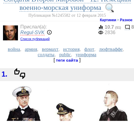
военно-морская униформа
Публикация №1245582 от 12 февраля 2015
Картинки
>
Разное
Прислал(a):
10.7
8
(51)
Regul-SVK
2836
Список публикаций
война
,
армия
,
вермахт
,
история
,
флот
,
люфтваффе
,
солдаты
,
public
,
униформа
[
]
теги сайта
1.