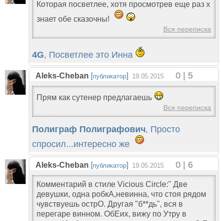
Которая посветлее, хотя просмотрев еще раз х
знает обе сказочны!
Вся переписка
4G
, Посветлее это Инна
0 | 5
Aleks-Cheban
[
]
публикатор
19.05.2015
Прям как сутенер предлагаешь
Вся переписка
Полиграф Полиграфович
, Просто
спросил...интересно же
0 | 6
Aleks-Cheban
[
]
публикатор
19.05.2015
Комментарий в стиле Vicious Circle:" Две
девушки, одна робкА,невинна, что стоя рядом
чувствуешь острО. Другая "б**дь", вся в
перегаре винном. ОбЕих, вижу по Утру в