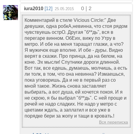
0 | 2
iura2010
[12]
25.05.2015
Комментарий в стиле Vicious Circle:" Две
девушки, одна робкА,невинна, что стоя рядом
чувствуешь острО. Другая "б**дь", вся в
перегаре винном. ОбЕих, вижу по Утру в
метро. И обе на меня таращат глазки, а что?
Я мужичок еще вполне. И обе - дуры. Видно
верят в сказки. Про принца, да на белом, на
коне. Эх мысли! Спутники дороги длинной.
Вот так, все едешь, думаешь, молчишь, а есть
ли толк, в том, что она невинна? Измаешься,
пока уговоришь. Да и не в первый раз со
мной такое. Жизнь снова заставляет
выбирать, а вот душа, ей хочется покоя. И я
не скрою, я бы выбрал "б**дь". С ней проще и
речей не надо сладких. Не надо у метро с
цветами ждать, а заплатил и все уже в
порядке бери за жопу и тащи в кровать.!
Вся переписка