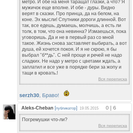
метро. И обе на меня таращат глазки, а что? Я
мужичок еще вполне. И обе - дуры. Видно
верят в сказки. Про принца, да на белом, на
коне. Эх мысли! Спутники дороги длинной. Вот
так, все едешь, думаешь, молчишь, а есть ли
толк, в том, что она невинна? Измаешься, пока
уговоришь. Да и не в первый раз со мной
такое. Жизнь снова заставляет выбирать, а вот
душа, ей хочется покоя. И я не скрою, я бы
выбрал "б**дь". С ней проще и речей не надо
сладких. Не надо у метро с цветами ждать, а
заплатил и все уже в порядке бери за жопу и
тащи в кровать.!
Вся переписка
serzh30
, Браво!
0 | 6
Aleks-Cheban
[
]
публикатор
19.05.2015
Погремушки что-ли?
Вся переписка