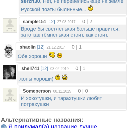
serzh30
, Нет, не перевелись ещё на земле
Русской поэты былинные...
0 | 2
sample151
[12]
27.08.2017
Вроде бы светленькая больше нравится,
зато как тёмненькая стоит, как стоит.
0 | 1
shaolin
[12]
21.12.2017
Обе хороши
0 | 1
shell741
[12]
03.02.2019
жопы хороши)
0 | 0
Someperson
08.11.2025
И хохотушки, и тарахтушки любят
потрахушки
Альтернативные названия:
Я придумал(а) название лучше