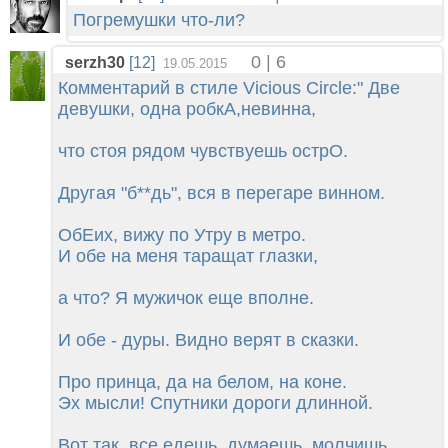
Погремушки что-ли?
0 | 6
serzh30
[12]
19.05.2015
Комментарий в стиле Vicious Circle:" Две
девушки, одна робкА,невинна,
что стоя рядом чувствуешь острО.
Другая "б**дь", вся в перегаре винном.
ОбЕих, вижу по Утру в метро.
И обе на меня таращат глазки,
а что? Я мужичок еще вполне.
И обе - дуры. Видно верят в сказки.
Про принца, да на белом, на коне.
Эх мысли! Спутники дороги длинной.
Вот так, все едешь, думаешь, молчишь,