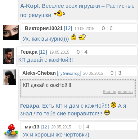
A-Kopf
, Веселее всех игрушки – Расписные
погремушки
0 | 6
Виктория10021
[12]
19.05.2015
Ух, как вычурно)))
0 | 4
Гевара
[12]
19.05.2015
КП давай с кажНой!!!
0 | 3
Aleks-Cheban
[
]
публикатор
20.05.2015
КП давай с кажНой!!!
Вся переписка
Гевара
, Есть КП и дам с кажНой!!!
А я
знал,что тебе сие понравится!!!
0 | 4
мук13
[12]
20.05.2015
Ух и хороши же чертовки)