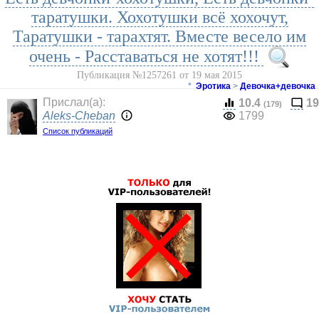
таратушки. Хохотушки всё хохочут,
Таратушки - тарахтят. Вместе весело им
очень - Расставаться не хотят!!!
Публикация №1257261 от 19 мая 2015
*
Эротика
>
Девочка+девочка
Прислал(a):
10.4
19
(179)
Aleks-Cheban
1799
Список публикаций