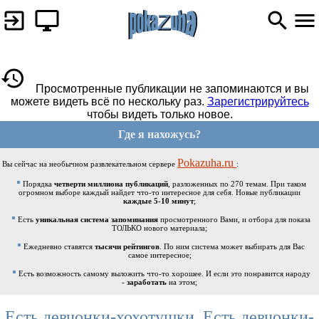
Просмотренные публикации не запоминаются и вы
можете видеть всё по нескольку раз.
Зарегистрируйтесь
чтобы видеть только новое.
Где я нахожусь?
Pokazuha.ru
Вы сейчас на необычном развлекательном сервере
:
Порядка
четверти миллиона публикаций
, разложенных по 270 темам. При таком
огромном выборе каждый найдет что-то интересное для себя. Новые публикации
каждые 5-10 минут
;
Есть
уникальная система запоминания
просмотренного Вами, и отбора для показа
ТОЛЬКО нового материала;
Ежедневно ставятся
тысячи рейтингов
. По ним система может выбирать для Вас
самое интересное;
Есть возможность самому выложить что-то хорошее. И если это понравится народу
-
заработать
на этом;
Есть девчонки-хохотушки, Есть девчонки-